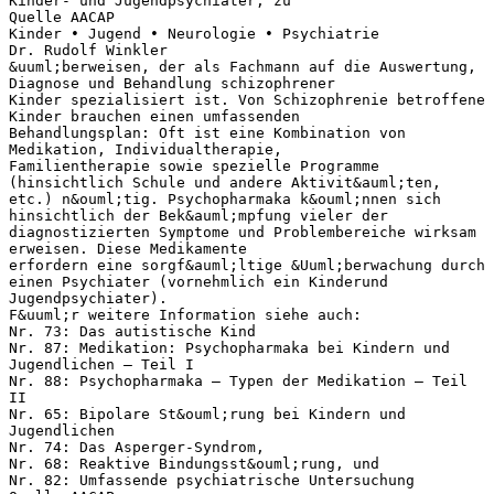
Kinder- und Jugendpsychiater, zu
Quelle AACAP
Kinder • Jugend • Neurologie • Psychiatrie
Dr. Rudolf Winkler
&uuml;berweisen, der als Fachmann auf die Auswertung,
Diagnose und Behandlung schizophrener
Kinder spezialisiert ist. Von Schizophrenie betroffene
Kinder brauchen einen umfassenden
Behandlungsplan: Oft ist eine Kombination von
Medikation, Individualtherapie,
Familientherapie sowie spezielle Programme
(hinsichtlich Schule und andere Aktivit&auml;ten,
etc.) n&ouml;tig. Psychopharmaka k&ouml;nnen sich
hinsichtlich der Bek&auml;mpfung vieler der
diagnostizierten Symptome und Problembereiche wirksam
erweisen. Diese Medikamente
erfordern eine sorgf&auml;ltige &Uuml;berwachung durch
einen Psychiater (vornehmlich ein Kinderund
Jugendpsychiater).
F&uuml;r weitere Information siehe auch:
Nr. 73: Das autistische Kind
Nr. 87: Medikation: Psychopharmaka bei Kindern und
Jugendlichen – Teil I
Nr. 88: Psychopharmaka – Typen der Medikation – Teil
II
Nr. 65: Bipolare St&ouml;rung bei Kindern und
Jugendlichen
Nr. 74: Das Asperger-Syndrom,
Nr. 68: Reaktive Bindungsst&ouml;rung, und
Nr. 82: Umfassende psychiatrische Untersuchung