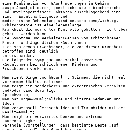
eine Kombination von &Auml;nderungen im Gehirn
ausgel&ouml;st durch, genetische sowie biochemische
und umweltspezifische Faktoren ausschlaggebend sind.
Eine fr&uuml;he Diagnose und
medizinische Behandlung sind entscheidend/wichtig.
Schizophrenie ist eine lebenslange
Krankheit die nur unter Kontrolle gehalten, nicht aber
geheilt werden kann.
Die Symptome und Verhaltensweisen von schizophrenen
Kindern und Jugendlichen k&ouml;nnen
sich von denen Erwachsener, die von dieser Krankheit
betroffen sind, deutlich
unterscheiden.
Die folgenden Symptome und Verhaltensweisen
k&ouml;nnen bei schizophrenen Kindern und
Erwachsenen vorkommen:
-
Man sieht Dinge und h&ouml;rt Stimmen, die nicht real
vorkommen (Halluzinationen);
Man zeigt ein sonderbares und exzentrisches Verhalten
und/oder eine derartige
Sprechweise;
Man hat ungew&ouml;hnliche und bizarre Gedanken und
Ideen;
Man verwechselt Fernsehbilder und Traumbilder mit der
Realit&auml;t;
Man zeigt ein verwirrtes Denken und extreme
Launenhaftigkeit;
Paranoia (Vorstellungen, dass bestimmte Leute „auf
einen aus sind“ oder &uuml;ber einen