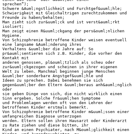
sprechen“);
Schwere &Auml;ngstlichkeit und Furchtgef&uuml;hle;
Schwierigkeit mit Gleichaltrigen zurechtzukommen und
Freunde zu haben/behalten;
Man zieht sich zur&uuml;ck und ist verst&auml;rkt
isoliert;
Man zeigt einen R&uuml;ckgang der pers&ouml;nlichen
Hygiene.
Von Schizophrenie betroffene Kinder weisen eventuell
eine langsame &Auml;nderung ihres
Verhaltens &uuml;ber die Jahre auf: So
pr&auml;sentieren sich z.B. Kinder, die vorher den
Kontakt mit
anderen genossen, pl&ouml;tzlich als scheu oder
zur&uuml;ckgezogen und scheinen in ihrer eigenen
Welt zu leben. Manchmal beginnen junge Menschen
&uuml;ber sonderbare Angstgef&uuml;hle und
Ideen zu sprechen. Dabei benehmen sie sich
gegen&uuml;ber den Eltern &uuml;beraus anh&auml;nglich
oder
sie geben Dinge von sich, die nicht wirklich einen
Sinn ergeben. Solche fr&uuml;hen Symptome
und Problemlagen werden oft von den Lehren der
betroffenen Kinder erstmals bemerkt.
Von Schizophrenie betroffene Kinder m&uuml;ssen einer
umfangreichen Diagnose unterzogen
werden. Eltern sollen ihren Hausarzt oder Kinderarzt
zu Rate ziehen und diese bitten, ihr
Kind an einen Psychiater, nach M&ouml;glichkeit einen