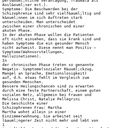
pers&ouml;nliche Veranlagung, Traumata als
Ausl&ouml;ser ect.).
Symptome: Die Beschwerden bei der
Schizophrenie sind sehr vielf&auml;ltig und
k&ouml;nnen im sich Auftreten stark
unterscheiden. Man unterscheidet
zwischen einer chronischen und einer
akuten Phase.
In der akuten Phase wollen die Patienten
oft nicht einsehen, dass sie krank sind und
haben Symptome die ein gesunder Mensch
nicht aufweist. Diese nennt man Positiv –
Symptome(Wahnvorstellungen,
Halluzinationen).
In
der chronischen Phase treten so genannte
Negativ- Symptome(sozialer R&uuml;ckzug,
Mangel an Sprache, Emotionslosigkeit)
auf, d.h. etwas fehlt im Vergleich zum
gesunden Menschen.
Bessere Heilungschancen sind zu erwarten
durch eine feste Partnerschaft, einem guten
sozialen Netz, allgemein bei Frauen und
Melissa Christ, Natalie Pellegrini
Die Geschichte einer
Schizophrenen Frau: Martha
Martha wohnt allein in einer
Einzimmerwohnung. Sie arbeitet seit
l&auml;ngerer Zeit nicht mehr und lebt von
1