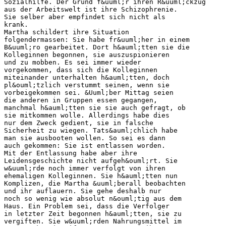
Sozialhilfe. Der Grund f&uuml;r ihren R&uuml;ckzug
aus der Arbeitswelt ist ihre Schizophrenie.
Sie selber aber empfindet sich nicht als
krank.
Martha schildert ihre Situation
folgendermassen: Sie habe fr&uuml;her in einem
B&uuml;ro gearbeitet. Dort h&auml;tten sie die
Kolleginnen begonnen, sie auszuspionieren
und zu mobben. Es sei immer wieder
vorgekommen, dass sich die Kolleginnen
miteinander unterhalten h&auml;tten, doch
pl&ouml;tzlich verstummt seinen, wenn sie
vorbeigekommen sei. &Uuml;ber Mittag seien
die anderen in Gruppen essen gegangen,
manchmal h&auml;tten sie sie auch gefragt, ob
sie mitkommen wolle. Allerdings habe dies
nur dem Zweck gedient, sie in falsche
Sicherheit zu wiegen. Tats&auml;chlich habe
man sie ausbooten wollen. So sei es dann
auch gekommen: Sie ist entlassen worden.
Mit der Entlassung habe aber ihre
Leidensgeschichte nicht aufgeh&ouml;rt. Sie
w&uuml;rde noch immer verfolgt von ihren
ehemaligen Kolleginnen. Sie h&auml;tten nun
Komplizen, die Martha &uuml;berall beobachten
und ihr auflauern. Sie gehe deshalb nur
noch so wenig wie absolut n&ouml;tig aus dem
Haus. Ein Problem sei, dass die Verfolger
in letzter Zeit begonnen h&auml;tten, sie zu
vergiften. Sie w&uuml;rden Nahrungsmittel im