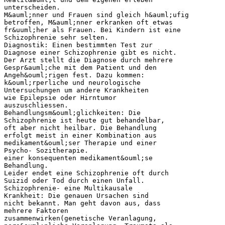
unterscheiden.
M&auml;nner und Frauen sind gleich h&auml;ufig
betroffen, M&auml;nner erkranken oft etwas
fr&uuml;her als Frauen. Bei Kindern ist eine
Schizophrenie sehr selten.
Diagnostik: Einen bestimmten Test zur
Diagnose einer Schizophrenie gibt es nicht.
Der Arzt stellt die Diagnose durch mehrere
Gespr&auml;che mit dem Patient und den
Angeh&ouml;rigen fest. Dazu kommen:
k&ouml;rperliche und neurologische
Untersuchungen um andere Krankheiten
wie Epilepsie oder Hirntumor
auszuschliessen.
Behandlungsm&ouml;glichkeiten: Die
Schizophrenie ist heute gut behandelbar,
oft aber nicht heilbar. Die Behandlung
erfolgt meist in einer Kombination aus
medikament&ouml;ser Therapie und einer
Psycho- Sozitherapie.
einer konsequenten medikament&ouml;se
Behandlung.
Leider endet eine Schizophrenie oft durch
Suizid oder Tod durch einen Unfall.
Schizophrenie- eine Multikausale
Krankheit: Die genauen Ursachen sind
nicht bekannt. Man geht davon aus, dass
mehrere Faktoren
zusammenwirken(genetische Veranlagung,