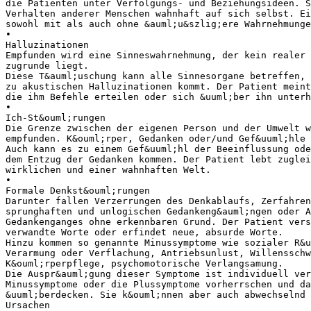
die Patienten unter Verfolgungs- und Beziehungsideen. S
Verhalten anderer Menschen wahnhaft auf sich selbst. Ei
sowohl mit als auch ohne &auml;u&szlig;ere Wahrnehmunge
•
Halluzinationen
Empfunden wird eine Sinneswahrnehmung, der kein realer 
zugrunde liegt.
Diese T&auml;uschung kann alle Sinnesorgane betreffen, 
zu akustischen Halluzinationen kommt. Der Patient meint
die ihm Befehle erteilen oder sich &uuml;ber ihn unterh
•
Ich-St&ouml;rungen
Die Grenze zwischen der eigenen Person und der Umwelt w
empfunden. K&ouml;rper, Gedanken oder/und Gef&uuml;hle 
Auch kann es zu einem Gef&uuml;hl der Beeinflussung ode
dem Entzug der Gedanken kommen. Der Patient lebt zuglei
wirklichen und einer wahnhaften Welt.
•
Formale Denkst&ouml;rungen
Darunter fallen Verzerrungen des Denkablaufs, Zerfahren
sprunghaften und unlogischen Gedankeng&auml;ngen oder A
Gedankenganges ohne erkennbaren Grund. Der Patient vers
verwandte Worte oder erfindet neue, absurde Worte.
Hinzu kommen so genannte Minussymptome wie sozialer R&u
Verarmung oder Verflachung, Antriebsunlust, Willenssch
K&ouml;rperpflege, psychomotorische Verlangsamung.
Die Auspr&auml;gung dieser Symptome ist individuell ver
Minussymptome oder die Plussymptome vorherrschen und da
&uuml;berdecken. Sie k&ouml;nnen aber auch abwechselnd 
Ursachen