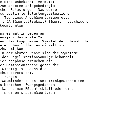
e sind unbekannt. Vermutet
zum anderen anlagebedingte
chen Belastungen. Das derzeit
ass bestimmte Belastungssituationen
, Tod eines Angeh&ouml;rigen etc.
;t (Anf&auml;lligkeit) f&uuml;r psychische
&ouml;nnten.
ns einmal im Leben an
ensjahr das erste Mal.
en. Bei knapp einem Viertel der F&auml;lle
eren F&auml;llen entwickelt sich
ch&uuml;ben.
In der akuten Phase sind die Symptome
 der Regel station&auml;r behandelt
ierungsphase brauchen die
er Remissionsphase gehen die
 Wichtig ist, dass die
chub bevorsteht.
l;rungen,
r&auml;nderte Ess- und Trinkgewohnheiten
u beziehen, Zwangsgedanken,
 kann einen R&uuml;ckfall oder eine
lls einen station&auml;ren