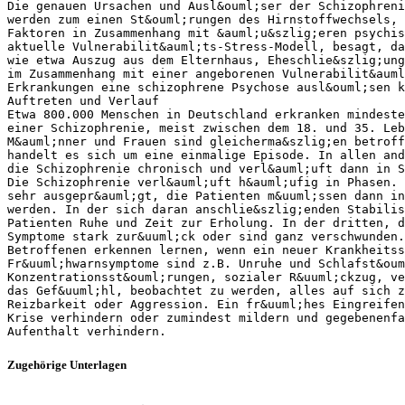
Die genauen Ursachen und Ausl&ouml;ser der Schizophreni
werden zum einen St&ouml;rungen des Hirnstoffwechsels, 
Faktoren in Zusammenhang mit &auml;u&szlig;eren psychis
aktuelle Vulnerabilit&auml;ts-Stress-Modell, besagt, d
wie etwa Auszug aus dem Elternhaus, Eheschlie&szlig;ung
im Zusammenhang mit einer angeborenen Vulnerabilit&auml
Erkrankungen eine schizophrene Psychose ausl&ouml;sen k
Auftreten und Verlauf
Etwa 800.000 Menschen in Deutschland erkranken mindeste
einer Schizophrenie, meist zwischen dem 18. und 35. Leb
M&auml;nner und Frauen sind gleicherma&szlig;en betroff
handelt es sich um eine einmalige Episode. In allen and
die Schizophrenie chronisch und verl&auml;uft dann in S
Die Schizophrenie verl&auml;uft h&auml;ufig in Phasen. 
sehr ausgepr&auml;gt, die Patienten m&uuml;ssen dann in
werden. In der sich daran anschlie&szlig;enden Stabilis
Patienten Ruhe und Zeit zur Erholung. In der dritten, d
Symptome stark zur&uuml;ck oder sind ganz verschwunden.
Betroffenen erkennen lernen, wenn ein neuer Krankheitss
Fr&uuml;hwarnsymptome sind z.B. Unruhe und Schlafst&oum
Konzentrationsst&ouml;rungen, sozialer R&uuml;ckzug, ve
das Gef&uuml;hl, beobachtet zu werden, alles auf sich z
Reizbarkeit oder Aggression. Ein fr&uuml;hes Eingreifen
Krise verhindern oder zumindest mildern und gegebenenfa
Zugehörige Unterlagen