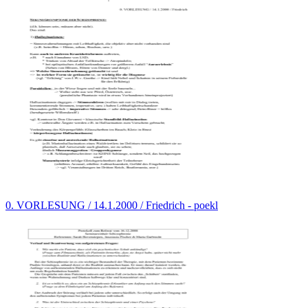
0. VORLESUNG / 14.1.2000 / Friedrich - poekl