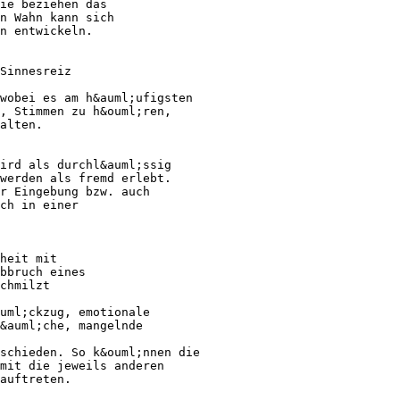
ie beziehen das
n Wahn kann sich
n entwickeln.
Sinnesreiz
wobei es am h&auml;ufigsten
, Stimmen zu h&ouml;ren,
alten.
ird als durchl&auml;ssig
werden als fremd erlebt.
r Eingebung bzw. auch
ch in einer
heit mit
bbruch eines
chmilzt
uml;ckzug, emotionale
w&auml;che, mangelnde
schieden. So k&ouml;nnen die
mit die jeweils anderen
auftreten.