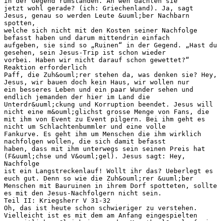
in der Gegend rumstanden. An wen dachten sie
jetzt wohl gerade? (ich: Griechenland). Ja, sagt
Jesus, genau so werden Leute &uuml;ber Nachbarn
spotten,
welche sich nicht mit den Kosten seiner Nachfolge
befasst haben und darum mittendrin einfach
aufgeben, sie sind so „Ruinen“ in der Gegend. „Hast du
gesehen, sein Jesus-Trip ist schon wieder
vorbei. Haben wir nicht darauf schon gewettet?“
Reaktion erforderlich
Paff, die Zuh&ouml;rer stehen da, was denken sie? Hey,
Jesus, wir bauen doch kein Haus, wir wollen nur
ein besseres Leben und ein paar Wunder sehen und
endlich jemanden der hier im Land die
Unterdr&uuml;ckung und Korruption beendet. Jesus will
nicht eine m&ouml;glichst grosse Menge von Fans, die
mit ihm von Event zu Event pilgern. Bei ihm geht es
nicht um Schlachtenbummler und eine volle
Fankurve. Es geht ihm um Menschen die ihm wirklich
nachfolgen wollen, die sich damit befasst
haben, dass mit ihm unterwegs sein seinen Preis hat
(F&uuml;chse und V&ouml;gel). Jesus sagt: Hey,
Nachfolge
ist ein Langstreckenlauf! Wollt ihr das? Ueberlegt es
euch gut. Denn so wie die Zuh&ouml;rer &uuml;ber
Menschen mit Bauruinen in ihrem Dorf spotteten, sollte
es mit den Jesus-Nachfolgern nicht sein.
Teil II: Kriegsherr V 31-32
Oh, das ist heute schon schwieriger zu verstehen.
Vielleicht ist es mit dem am Anfang eingespielten