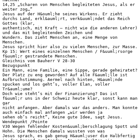
14,25 „Scharen von Menschen begleiteten Jesus, als er
weiter zog…“
Jesus auf der H&ouml;he seines Wirkens. Er zieht
durchs Land, erkl&auml;rt, verk&uuml;ndet das Reich
Gottes (klar,
authentisch, mit Kraft – nicht wie die anderen Lehrer)
und das mit begleitenden Zeichen und
Wundern. Das zieht Menschen an, eine Menge von
Menschen.
Jesus spricht hier also zu vielen Menschen, zur Masse.
Kp 15: Wert eines einzelnen Menschen / F&uuml;rsorge
f&uuml;r gestrandete Menschen.
Gleichnis vom Bauherr V 28-30
Bezugspunkt
Ein Mann, eine Familie, eine Sippe, gerade geheiratet?
Der Platz zu eng geworden? Auf alle F&auml;lle ist
Aufbruchstimmung. Aermel nach hinten, H&auml;nde
spucken und los geht’s, voller Elan, voller
Tr&auml;ume?
Doch wie steht‘s mit der Finanzierung? Das ist
f&uuml;r uns in der Schweiz heute klar, sonst kann man
gar
nicht anfangen. Aber damals war das anders. Man konnte
auch einfach mal anfangen „wir werden ja
sehen ob‘s reicht“, Keine gute Idee, sagt Jesus.
Wendepunkt /Pointe
V30 Wegen fehlender Kosten&uuml;berschlagung Spott und
Hohn. Die Menschen damals wussten von was
Jesus sprach, es gab genug H&auml;user die Halbfertig