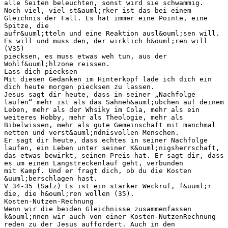
alle Seiten beleuchten, sonst wird sie schwammig.
Noch viel, viel st&auml;rker ist das bei einem
Gleichnis der Fall. Es hat immer eine Pointe, eine
Spitze, die
aufr&uuml;tteln und eine Reaktion ausl&ouml;sen will.
Es will und muss den, der wirklich h&ouml;ren will
(V35)
piecksen, es muss etwas weh tun, aus der
Wohlf&uuml;hlzone reissen.
Lass dich piecksen
Mit diesen Gedanken im Hinterkopf lade ich dich ein
dich heute morgen piecksen zu lassen.
Jesus sagt dir heute, dass in seiner „Nachfolge
laufen“ mehr ist als das Sahneh&auml;ubchen auf deinem
Leben, mehr als der Whsiky im Cola, mehr als ein
weiteres Hobby, mehr als Theologie, mehr als
Bibelwissen, mehr als gute Gemeinschaft mit manchmal
netten und verst&auml;ndnisvollen Menschen.
Er sagt dir heute, dass echtes in seiner Nachfolge
laufen, ein Leben unter seiner K&ouml;nigsherrschaft,
das etwas bewirkt, seinen Preis hat. Er sagt dir, dass
es um einen Langstreckenlauf geht, verbunden
mit Kampf. Und er fragt dich, ob du die Kosten
&uuml;berschlagen hast.
V 34-35 (Salz) Es ist ein starker Weckruf, f&uuml;r
die, die h&ouml;ren wollen (35).
Kosten-Nutzen-Rechnung
Wenn wir die beiden Gleichnisse zusammenfassen
k&ouml;nnen wir auch von einer Kosten-NutzenRechnung
reden zu der Jesus auffordert. Auch in den