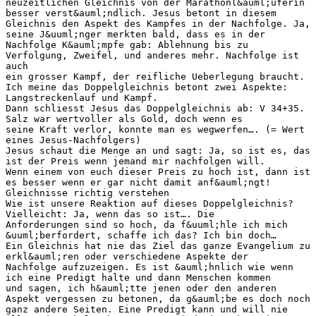
neuzeitlichen Gleichnis von der Marathonl&auml;uferin
besser verst&auml;ndlich. Jesus betont in diesem
Gleichnis den Aspekt des Kampfes in der Nachfolge. Ja,
seine J&uuml;nger merkten bald, dass es in der
Nachfolge K&auml;mpfe gab: Ablehnung bis zu
Verfolgung, Zweifel, und anderes mehr. Nachfolge ist
auch
ein grosser Kampf, der reifliche Ueberlegung braucht.
Ich meine das Doppelgleichnis betont zwei Aspekte:
Langstreckenlauf und Kampf.
Dann schliesst Jesus das Doppelgleichnis ab: V 34+35.
Salz war wertvoller als Gold, doch wenn es
seine Kraft verlor, konnte man es wegwerfen…. (= Wert
eines Jesus-Nachfolgers)
Jesus schaut die Menge an und sagt: Ja, so ist es, das
ist der Preis wenn jemand mir nachfolgen will.
Wenn einem von euch dieser Preis zu hoch ist, dann ist
es besser wenn er gar nicht damit anf&auml;ngt!
Gleichnisse richtig verstehen
Wie ist unsere Reaktion auf dieses Doppelgleichnis?
Vielleicht: Ja, wenn das so ist…. Die
Anforderungen sind so hoch, da f&uuml;hle ich mich
&uuml;berfordert, schaffe ich das? Ich bin doch…
Ein Gleichnis hat nie das Ziel das ganze Evangelium zu
erkl&auml;ren oder verschiedene Aspekte der
Nachfolge aufzuzeigen. Es ist &auml;hnlich wie wenn
ich eine Predigt halte und dann Menschen kommen
und sagen, ich h&auml;tte jenen oder den anderen
Aspekt vergessen zu betonen, da g&auml;be es doch noch
ganz andere Seiten. Eine Predigt kann und will nie