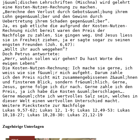
j&uuml;dischen Lehrschriften (Mischna) wird gelehrt
eine Kosten-Nutzen-Rechnung zu machen.
„Berechne den Verlust durch Gebots&uuml;bung ihrem
Lohn gegen&uuml;ber und den Gewinn durch
Uebertretung ihrem Schaden gegen&uuml;ber“.
Ja, es gab etliche die aufgrund der Kosten-Nutzen-
Rechnung nicht bereit waren den Preis der
Nachfolge zu zahlen. Sie gingen weg. Und Jesus liess
sie in Freiheit ziehen, ja er sagte sogar zu seinen
engsten Freunden (Joh. 6,67):
„Wollt ihr auch weggehen“?
Doch Petrus antwortete:
„Herr, wohin sollen wir gehen? Du hast Worte des
ewigen Lebens“
Die Kosten-Nutzen-Rechnung: Ich mache sie gerne, ich
weiss wie sie f&uuml;r mich aufgeht. Darum zahle
ich den Preis nicht mit zusammengebissenen Z&auml;hnen
und finsterem Blick, sondern fr&ouml;hlich. Gerne,
Jesus, gerne folge ich dir nach. Gerne zahle ich den
Preis, ja ich habe die Kosten &uuml;berschlagen….
Gerne m&ouml;chte ich wertvolles Salz sein, welches in
dieser Welt einen wertvollen Unterschied macht.
Weitere Pieckstexte zur Nachfolge
Lukas 9,57-62; Lukas 12, 1-9; Lukas 12,49-53: Lukas
Zugehörige Unterlagen