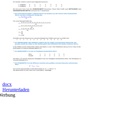
docx
Herunterladen
Werbung