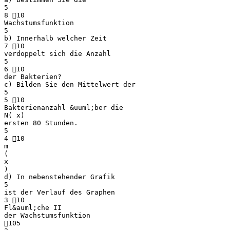
5
8 10
Wachstumsfunktion
5
b) Innerhalb welcher Zeit
7 10
verdoppelt sich die Anzahl
5
6 10
der Bakterien?
c) Bilden Sie den Mittelwert der
5
5 10
Bakterienanzahl &uuml;ber die
N( x)
ersten 80 Stunden.
5
4 10
m
(
x
)
d) In nebenstehender Grafik
5
ist der Verlauf des Graphen
3 10
Fl&auml;che II
der Wachstumsfunktion
105