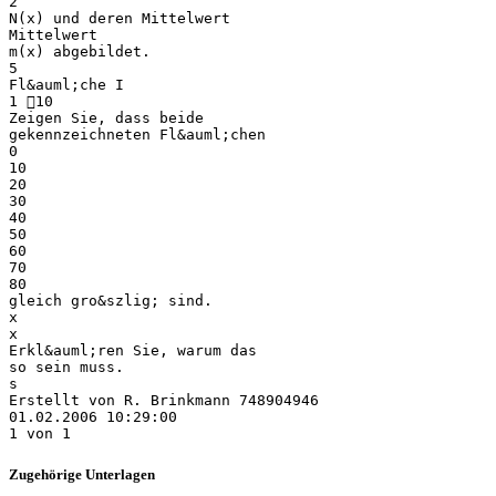
2
N(x) und deren Mittelwert
Mittelwert
m(x) abgebildet.
5
Fl&auml;che I
1 10
Zeigen Sie, dass beide
gekennzeichneten Fl&auml;chen
0
10
20
30
40
50
60
70
80
gleich gro&szlig; sind.
x
x
Erkl&auml;ren Sie, warum das
so sein muss.
s
Erstellt von R. Brinkmann 748904946
01.02.2006 10:29:00
Zugehörige Unterlagen