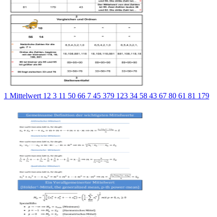
1 Mittelwert 12 3 11 50 66 7 45 379 123 34 58 43 67 80 61 81 179