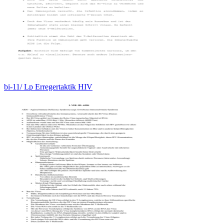
bi-11/ Lp Erregertaktik HIV