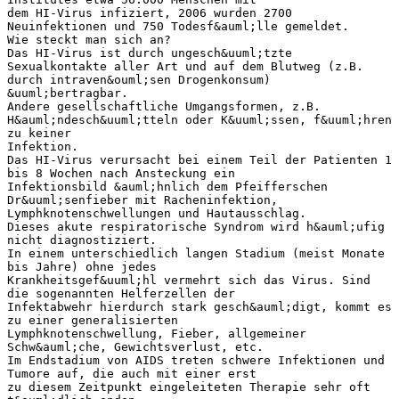
dem HI-Virus infiziert, 2006 wurden 2700
Neuinfektionen und 750 Todesf&auml;lle gemeldet.
Wie steckt man sich an?
Das HI-Virus ist durch ungesch&uuml;tzte
Sexualkontakte aller Art und auf dem Blutweg (z.B.
durch intraven&ouml;sen Drogenkonsum)
&uuml;bertragbar.
Andere gesellschaftliche Umgangsformen, z.B.
H&auml;ndesch&uuml;tteln oder K&uuml;ssen, f&uuml;hren
zu keiner
Infektion.
Das HI-Virus verursacht bei einem Teil der Patienten 1
bis 8 Wochen nach Ansteckung ein
Infektionsbild &auml;hnlich dem Pfeifferschen
Dr&uuml;senfieber mit Racheninfektion,
Lymphknotenschwellungen und Hautausschlag.
Dieses akute respiratorische Syndrom wird h&auml;ufig
nicht diagnostiziert.
In einem unterschiedlich langen Stadium (meist Monate
bis Jahre) ohne jedes
Krankheitsgef&uuml;hl vermehrt sich das Virus. Sind
die sogenannten Helferzellen der
Infektabwehr hierdurch stark gesch&auml;digt, kommt es
zu einer generalisierten
Lymphknotenschwellung, Fieber, allgemeiner
Schw&auml;che, Gewichtsverlust, etc.
Im Endstadium von AIDS treten schwere Infektionen und
Tumore auf, die auch mit einer erst
zu diesem Zeitpunkt eingeleiteten Therapie sehr oft