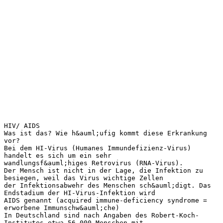
HIV/ AIDS
Was ist das? Wie h&auml;ufig kommt diese Erkrankung
vor?
Bei dem HI-Virus (Humanes Immundefizienz-Virus)
handelt es sich um ein sehr
wandlungsf&auml;higes Retrovirus (RNA-Virus).
Der Mensch ist nicht in der Lage, die Infektion zu
besiegen, weil das Virus wichtige Zellen
der Infektionsabwehr des Menschen sch&auml;digt. Das
Endstadium der HI-Virus-Infektion wird
AIDS genannt (acquired immune-deficiency syndrome =
erworbene Immunschw&auml;che)
In Deutschland sind nach Angaben des Robert-Koch-
Institutes etwa 56.000 Menschen mit