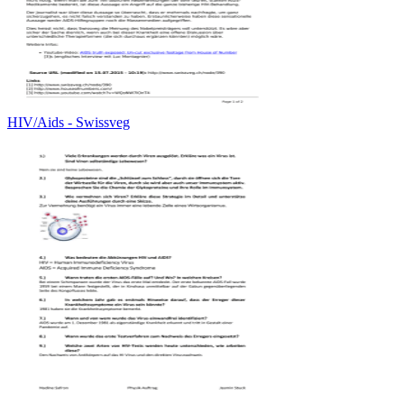
HIV/Aids - Swissveg