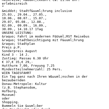
erlebnisreich
“
&middot; Stadtf&uuml;hrung inclusive
25.03., 29.04., 27.05.,
10.06., 08.07., 15.07.,
29.07, 05.08., 12.08.,
02.09., 09.09., 16.09.,
30.09., 14.10.17 1Tag
UNSERE LEISTUNG:
&raquo; Fahrt im modernen F&Uuml;RST Reisebus
&raquo; Stadtbesichtigung mit F&uuml;hrung
&raquo; Stadtplan
Preis p.P.
Sonderpreis August
Kind 3 - 14 J.
Zustieg: Passau 6.30 Uhr
€ 37,€ 35,€ 29,-
Hutthurm 7.00, Freyung 7.25
Mindestteilnehmerzahl: 25 Pers.
WIEN TAGESFAHRT
Ein Tag ganz nach Ihren W&uuml;nschen in der
bezaubernden
Donau-Metropole: Kultur
(z.B. Stephansdom,
Hofburg,
Museum)
oder
Shopping.
Bummeln Sie &uuml;ber