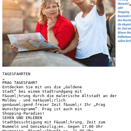
TAGESFAHRTEN
„
PRAG TAGESFAHRT
Entdecken Sie mit uns die „Goldene
Stadt“ bei einem Stadtrundgang mit
F&uuml;hrung durch die malerische Altstadt an der
Moldau - und nat&uuml;rlich
gen&uuml;gend freier Zeit f&uuml;r Ihr „Prag
Wunschprogramm“. Prag ist auch ein
Shopping-Paradies!
SEHEN UND ERLEBEN
Stadtbesichtigung mit F&uuml;hrung, Zeit zum
Bummeln und Genie&szlig;en. Gegen 17.00 Uhr
Heimreise, R&uuml;ckkunft ca. 21.00 Uhr.