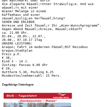
den Naschmarkt oder durch
die elegante K&auml;rntner Stra&szlig;e. Und wie
w&auml;rs mit einer
Wiener Melange in einem
Kaffeehaus und einer
s&uuml;&szlig;en Verf&uuml;hrung?
SEHEN UND ERLEBEN
Anreise und Zeit f&uuml;r Ihr „Wien-Wunschprogramm“.
Gegen Abend R&uuml;ckreise, R&uuml;ckkunft
ca. 21.00 Uhr.
01.04., 20.05., 22.07.,
26.08., 07.10.17 1Tag
UNSERE LEISTUNG:
&raquo; Fahrt im modernen F&Uuml;RST Reisebus
&raquo;Stadtplan
Preis p.P.
€ 38,-
Kind 3 - 14 J.
Zustieg: Passau 6.00 Uhr
€ 29,-
Hutthurm 5.30, Pocking 6.25
Zugehörige Unterlagen