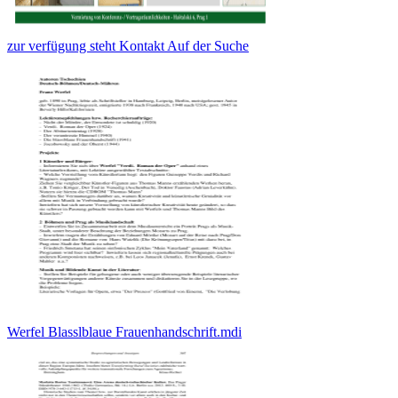
zur verfügung steht Kontakt Auf der Suche
Werfel Blasslblaue Frauenhandschrift.mdi