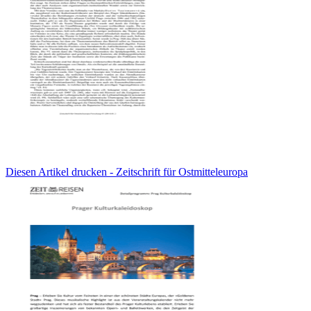
Diesen Artikel drucken - Zeitschrift für Ostmitteleuropa