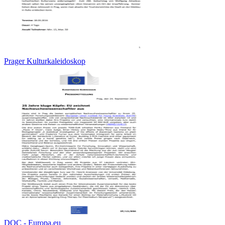
Prager Kulturkaleidoskop
DOC - Europa.eu