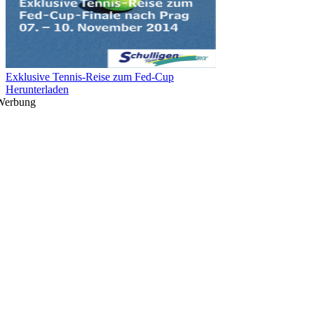
Exklusive Tennis-Reise zum Fed-Cup
Herunterladen
Werbung