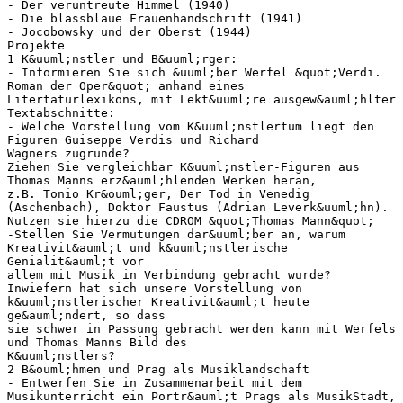
- Der veruntreute Himmel (1940)
- Die blassblaue Frauenhandschrift (1941)
- Jocobowsky und der Oberst (1944)
Projekte
1 K&uuml;nstler und B&uuml;rger:
- Informieren Sie sich &uuml;ber Werfel &quot;Verdi.
Roman der Oper&quot; anhand eines
Litertaturlexikons, mit Lekt&uuml;re ausgew&auml;hlter
Textabschnitte:
- Welche Vorstellung vom K&uuml;nstlertum liegt den
Figuren Guiseppe Verdis und Richard
Wagners zugrunde?
Ziehen Sie vergleichbar K&uuml;nstler-Figuren aus
Thomas Manns erz&auml;hlenden Werken heran,
z.B. Tonio Kr&ouml;ger, Der Tod in Venedig
(Aschenbach), Doktor Faustus (Adrian Leverk&uuml;hn).
Nutzen sie hierzu die CDROM &quot;Thomas Mann&quot;
-Stellen Sie Vermutungen dar&uuml;ber an, warum
Kreativit&auml;t und k&uuml;nstlerische
Genialit&auml;t vor
allem mit Musik in Verbindung gebracht wurde?
Inwiefern hat sich unsere Vorstellung von
k&uuml;nstlerischer Kreativit&auml;t heute
ge&auml;ndert, so dass
sie schwer in Passung gebracht werden kann mit Werfels
und Thomas Manns Bild des
K&uuml;nstlers?
2 B&ouml;hmen und Prag als Musiklandschaft
- Entwerfen Sie in Zusammenarbeit mit dem
Musikunterricht ein Portr&auml;t Prags als MusikStadt,