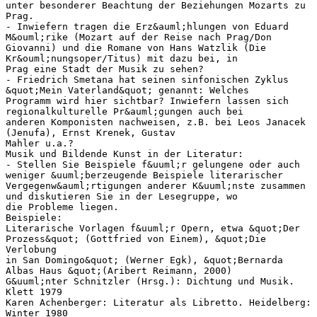
unter besonderer Beachtung der Beziehungen Mozarts zu
Prag.
- Inwiefern tragen die Erz&auml;hlungen von Eduard
M&ouml;rike (Mozart auf der Reise nach Prag/Don
Giovanni) und die Romane von Hans Watzlik (Die
Kr&ouml;nungsoper/Titus) mit dazu bei, in
Prag eine Stadt der Musik zu sehen?
- Friedrich Smetana hat seinen sinfonischen Zyklus
&quot;Mein Vaterland&quot; genannt: Welches
Programm wird hier sichtbar? Inwiefern lassen sich
regionalkulturelle Pr&auml;gungen auch bei
anderen Komponisten nachweisen, z.B. bei Leos Janacek
(Jenufa), Ernst Krenek, Gustav
Mahler u.a.?
Musik und Bildende Kunst in der Literatur:
- Stellen Sie Beispiele f&uuml;r gelungene oder auch
weniger &uuml;berzeugende Beispiele literarischer
Vergegenw&auml;rtigungen anderer K&uuml;nste zusammen
und diskutieren Sie in der Lesegruppe, wo
die Probleme liegen.
Beispiele:
Literarische Vorlagen f&uuml;r Opern, etwa &quot;Der
Prozess&quot; (Gottfried von Einem), &quot;Die
Verlobung
in San Domingo&quot; (Werner Egk), &quot;Bernarda
Albas Haus &quot;(Aribert Reimann, 2000)
G&uuml;nter Schnitzler (Hrsg.): Dichtung und Musik.
Klett 1979
Karen Achenberger: Literatur als Libretto. Heidelberg:
Winter 1980