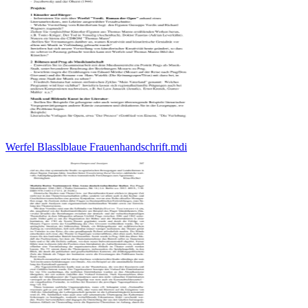
Werfel Blasslblaue Frauenhandschrift.mdi