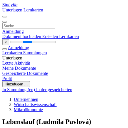
Study
lib
Unterlagen
Lernkarten
Anmeldung
Dokument hochladen
Erstellen Lernkarten
×
Anmeldung
Lernkarten
Sammlungen
Unterlagen
Letzte Aktivität
Meine Dokumente
Gespeicherte Dokumente
Profil
Hinzufügen ...
In Sammlung (en)
In der gespeicherten
Unternehmen
Wirtschaftswissenschaft
Mikroökonomie
Lebenslauf (Ludmila Pavlová)