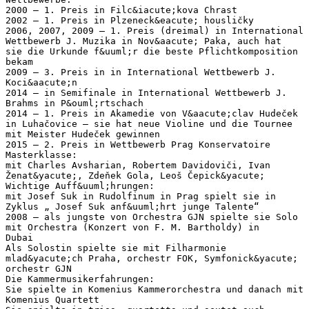
2000 – 1. Preis in Filc&iacute;kova Chrast
2002 – 1. Preis in Plzeneck&eacute; housličky
2006, 2007, 2009 – 1. Preis (dreimal) in International
Wettbewerb J. Muzika in Nov&aacute; Paka, auch hat
sie die Urkunde f&uuml;r die beste Pflichtkomposition
bekam
2009 – 3. Preis in in International Wettbewerb J.
Koci&aacute;n
2014 – in Semifinale in International Wettbewerb J.
Brahms in P&ouml;rtschach
2014 – 1. Preis in Akamedie von V&aacute;clav Hudeček
in Luhačovice – sie hat neue Violine und die Tournee
mit Meister Hudeček gewinnen
2015 – 2. Preis in Wettbewerb Prag Konservatoire
Masterklasse:
mit Charles Avsharian, Robertem Davidoviči, Ivan
Ženat&yacute;, Zdeňek Gola, Leoš Čepick&yacute;
Wichtige Auff&uuml;hrungen:
mit Josef Suk in Rudolfinum in Prag spielt sie in
Zyklus „ Josef Suk anf&uuml;hrt junge Talente“
2008 – als jungste von Orchestra GJN spielte sie Solo
mit Orchestra (Konzert von F. M. Bartholdy) in
Dubai
Als Solostin spielte sie mit Filharmonie
mlad&yacute;ch Praha, orchestr FOK, Symfonick&yacute;
orchestr GJN
Die Kammermusikerfahrungen:
Sie spielte in Komenius Kammerorchestra und danach mit
Komenius Quartett