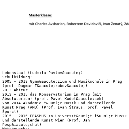
Lebenslauf (Ludmila Pavlov&aacute;)
Schulbildung:
2005 – 2013 Gymn&aacute;zium und Musikschule in Prag
(prof. Dagmar Z&aacute;rubov&aacute;)
2013 Abitur
2013 – 2015 das Konservatorium in Prag (mit
Absolutorium) (prof. Pavel Kudel&aacute;sek)
Von 2014 Akademie f&uuml;r Musik und darstellende
Kunst Prag (AMU) (Prof. Ivan Štraus, prof. Pavel
Šporcl)
2015 – 2016 ERASMUS in Universit&auml;t f&uuml;r Musik
und darstellende Kunst Wien (Prof. Jan
Posp&iacute;chal)
Wettbewerbe: