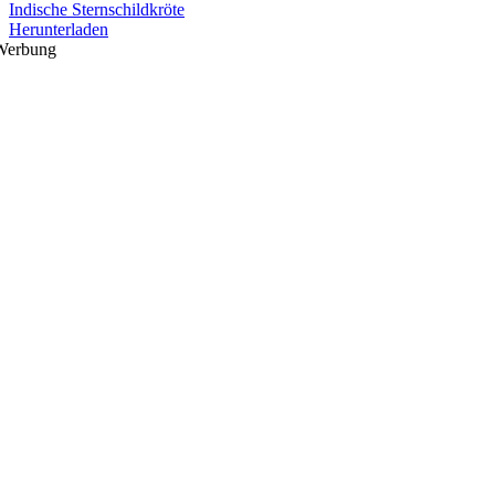
Indische Sternschildkröte
Herunterladen
Werbung