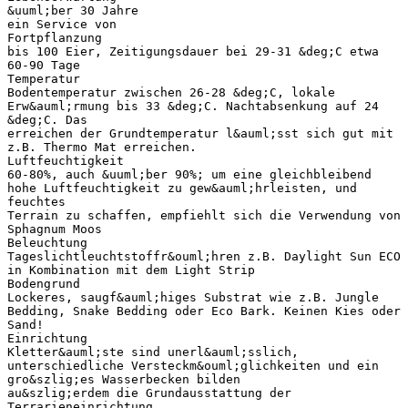
&uuml;ber 30 Jahre
ein Service von
Fortpflanzung
bis 100 Eier, Zeitigungsdauer bei 29-31 &deg;C etwa
60-90 Tage
Temperatur
Bodentemperatur zwischen 26-28 &deg;C, lokale
Erw&auml;rmung bis 33 &deg;C. Nachtabsenkung auf 24
&deg;C. Das
erreichen der Grundtemperatur l&auml;sst sich gut mit
z.B. Thermo Mat erreichen.
Luftfeuchtigkeit
60-80%, auch &uuml;ber 90%; um eine gleichbleibend
hohe Luftfeuchtigkeit zu gew&auml;hrleisten, und
feuchtes
Terrain zu schaffen, empfiehlt sich die Verwendung von
Sphagnum Moos
Beleuchtung
Tageslichtleuchtstoffr&ouml;hren z.B. Daylight Sun ECO
in Kombination mit dem Light Strip
Bodengrund
Lockeres, saugf&auml;higes Substrat wie z.B. Jungle
Bedding, Snake Bedding oder Eco Bark. Keinen Kies oder
Sand!
Einrichtung
Kletter&auml;ste sind unerl&auml;sslich,
unterschiedliche Versteckm&ouml;glichkeiten und ein
gro&szlig;es Wasserbecken bilden
au&szlig;erdem die Grundausstattung der
Terrarieneinrichtung