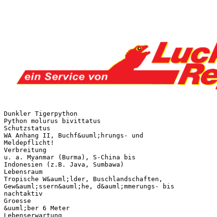
Dunkler Tigerpython
Python molurus bivittatus
Schutzstatus
WA Anhang II, Buchf&uuml;hrungs- und
Meldepflicht!
Verbreitung
u. a. Myanmar (Burma), S-China bis
Indonesien (z.B. Java, Sumbawa)
Lebensraum
Tropische W&auml;lder, Buschlandschaften,
Gew&auml;ssern&auml;he, d&auml;mmerungs- bis
nachtaktiv
Groesse
&uuml;ber 6 Meter
Lebenserwartung