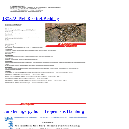
130822_PM_Recticel-Bedding
Dunkler Tigerpython - Tropenhaus Hamburg