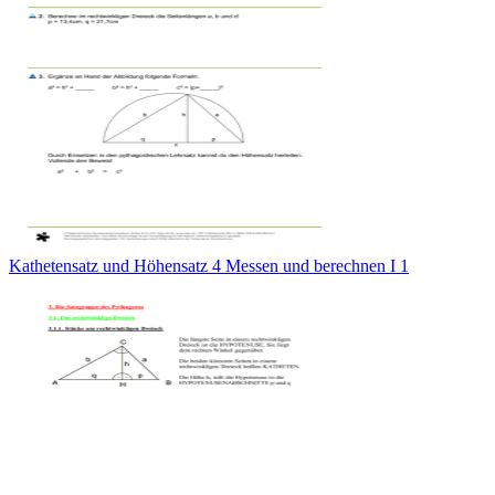
Kathetensatz und Höhensatz 4 Messen und berechnen I 1