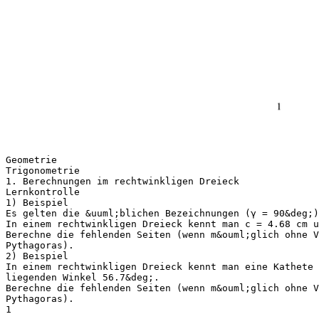
Geometrie
Trigonometrie
1. Berechnungen im rechtwinkligen Dreieck
Lernkontrolle
1) Beispiel
Es gelten die &uuml;blichen Bezeichnungen (γ = 90&deg;)
In einem rechtwinkligen Dreieck kennt man c = 4.68 cm u
Berechne die fehlenden Seiten (wenn m&ouml;glich ohne V
Pythagoras).
2) Beispiel
In einem rechtwinkligen Dreieck kennt man eine Kathete 
liegenden Winkel 56.7&deg;.
Berechne die fehlenden Seiten (wenn m&ouml;glich ohne V
Pythagoras).