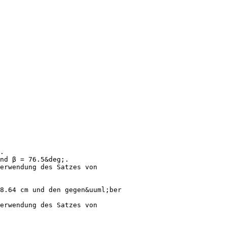
.
nd β = 76.5&deg;.
erwendung des Satzes von
8.64 cm und den gegen&uuml;ber
erwendung des Satzes von