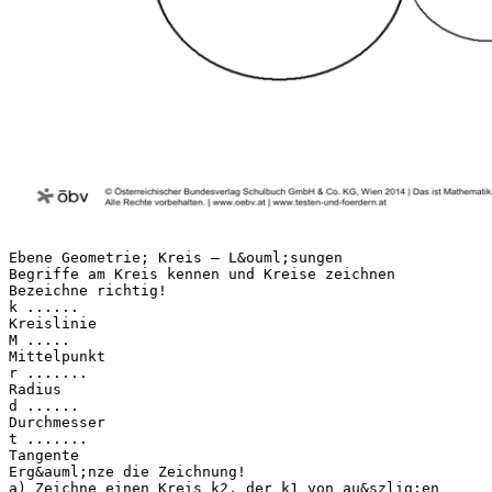
Ebene Geometrie; Kreis – L&ouml;sungen
Begriffe am Kreis kennen und Kreise zeichnen
Bezeichne richtig!
k ......
Kreislinie
M .....
Mittelpunkt
r .......
Radius
d ......
Durchmesser
t .......
Tangente
Erg&auml;nze die Zeichnung!
a) Zeichne einen Kreis k2, der k1 von au&szlig;en