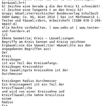
ber&uuml;hrt!
b) Zeichne eine Gerade g die den Kreis k1 schneidet!
c) Zeichne eine Tangente t an den Kreis k2!
&copy; &Ouml;sterreichischer Bundesverlag Schulbuch
GmbH &amp; Co. KG, Wien 2014 | Das ist Mathematik 1.
Testen und F&ouml;rdern, Arbeitsheft (ISBN 978-3-209-
08437-8)
Alle Rechte vorbehalten. | www.oebv.at | www.testen-
und-foerdern.at
1/2
Ebene Geometrie; Kreis – L&ouml;sungen
Begriffe am Kreis kennen und Kreise zeichnen
Erg&auml;nze die S&auml;tze! W&auml;hle aus den
angegebenen Begriffen aus!
Der
Kreis
Kreisbogen
ist ein Teil des Kreisumfangs.
Kreisbogen Kreissektor
Die l&auml;ngste Kreissehne ist der
Durchmesser
.
Kreisbogen Radius Durchmesser
Ein Kreissegment ist ein Teil der
Kreisfl&auml;che
und wird von einer Kreissehne und
Kreisfl&auml;che Sehne Kreislinie
einem
Radius
Ein