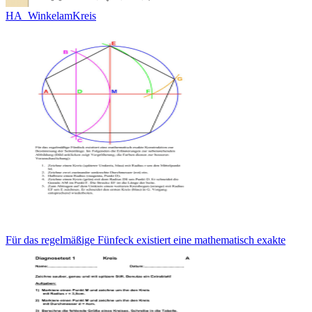
HA_WinkelamKreis
Für das regelmäßige Fünfeck existiert eine mathematisch exakte