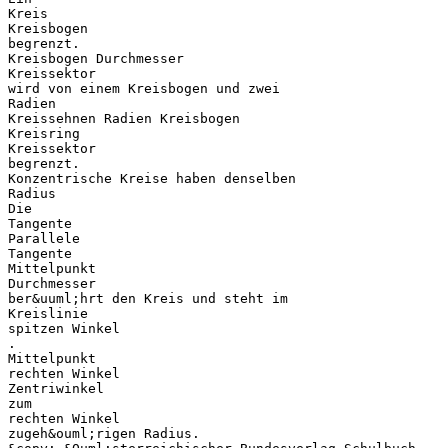
Kreis
Kreisbogen
begrenzt.
Kreisbogen Durchmesser
Kreissektor
wird von einem Kreisbogen und zwei
Radien
Kreissehnen Radien Kreisbogen
Kreisring
Kreissektor
begrenzt.
Konzentrische Kreise haben denselben
Radius
Die
Tangente
Parallele
Tangente
Mittelpunkt
Durchmesser
ber&uuml;hrt den Kreis und steht im
Kreislinie
spitzen Winkel
.
Mittelpunkt
rechten Winkel
Zentriwinkel
zum
rechten Winkel
zugeh&ouml;rigen Radius.