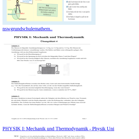
nswgrundschulemathem..
PHYSIK I: Mechanik und Thermodynamik - Physik Uni