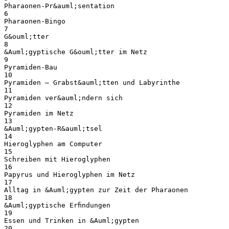
Pharaonen-Pr&auml;sentation
6
Pharaonen-Bingo
7
G&ouml;tter
8
&Auml;gyptische G&ouml;tter im Netz
9
Pyramiden-Bau
10
Pyramiden – Grabst&auml;tten und Labyrinthe
11
Pyramiden ver&auml;ndern sich
12
Pyramiden im Netz
13
&Auml;gypten-R&auml;tsel
14
Hieroglyphen am Computer
15
Schreiben mit Hieroglyphen
16
Papyrus und Hieroglyphen im Netz
17
Alltag in &Auml;gypten zur Zeit der Pharaonen
18
&Auml;gyptische Erﬁndungen
19
Essen und Trinken in &Auml;gypten
20