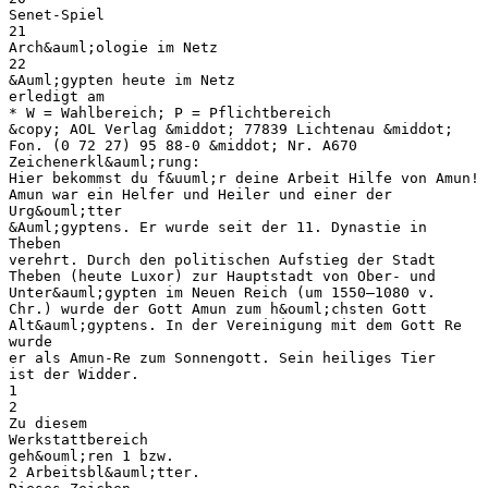
Senet-Spiel
21
Arch&auml;ologie im Netz
22
&Auml;gypten heute im Netz
erledigt am
* W = Wahlbereich; P = Pflichtbereich
&copy; AOL Verlag &middot; 77839 Lichtenau &middot;
Fon. (0 72 27) 95 88-0 &middot; Nr. A670
Zeichenerkl&auml;rung:
Hier bekommst du f&uuml;r deine Arbeit Hilfe von Amun!
Amun war ein Helfer und Heiler und einer der
Urg&ouml;tter
&Auml;gyptens. Er wurde seit der 11. Dynastie in
Theben
verehrt. Durch den politischen Aufstieg der Stadt
Theben (heute Luxor) zur Hauptstadt von Ober- und
Unter&auml;gypten im Neuen Reich (um 1550–1080 v.
Chr.) wurde der Gott Amun zum h&ouml;chsten Gott
Alt&auml;gyptens. In der Vereinigung mit dem Gott Re
wurde
er als Amun-Re zum Sonnengott. Sein heiliges Tier
ist der Widder.
1
2
Zu diesem
Werkstattbereich
geh&ouml;ren 1 bzw.
2 Arbeitsbl&auml;tter.