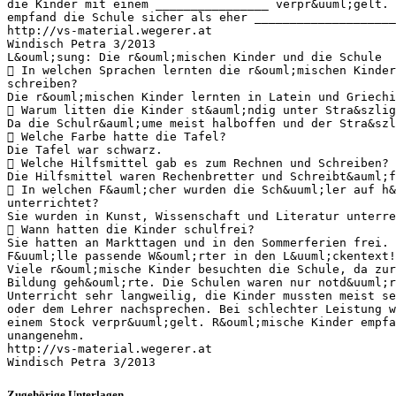
die Kinder mit einem ________________ verpr&uuml;gelt.
empfand die Schule sicher als eher ____________________
http://vs-material.wegerer.at
Windisch Petra 3/2013
L&ouml;sung: Die r&ouml;mischen Kinder und die Schule
 In welchen Sprachen lernten die r&ouml;mischen Kinder
schreiben?
Die r&ouml;mischen Kinder lernten in Latein und Griechi
 Warum litten die Kinder st&auml;ndig unter Stra&szlig
Da die Schulr&auml;ume meist halboffen und der Stra&szl
 Welche Farbe hatte die Tafel?
Die Tafel war schwarz.
 Welche Hilfsmittel gab es zum Rechnen und Schreiben?
Die Hilfsmittel waren Rechenbretter und Schreibt&auml;f
 In welchen F&auml;cher wurden die Sch&uuml;ler auf h&
unterrichtet?
Sie wurden in Kunst, Wissenschaft und Literatur unterre
 Wann hatten die Kinder schulfrei?
Sie hatten an Markttagen und in den Sommerferien frei.
F&uuml;lle passende W&ouml;rter in den L&uuml;ckentext!
Viele r&ouml;mische Kinder besuchten die Schule, da zur
Bildung geh&ouml;rte. Die Schulen waren nur notd&uuml;r
Unterricht sehr langweilig, die Kinder mussten meist s
oder dem Lehrer nachsprechen. Bei schlechter Leistung 
einem Stock verpr&uuml;gelt. R&ouml;mische Kinder empfa
unangenehm.
http://vs-material.wegerer.at
Zugehörige Unterlagen