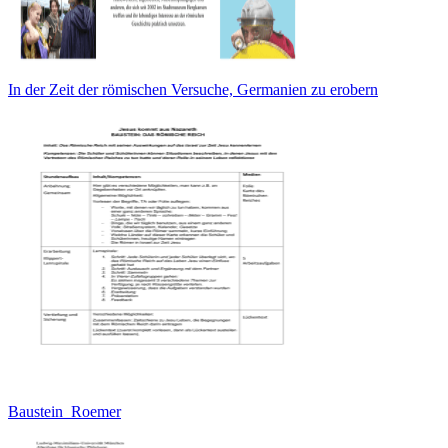
In der Zeit der römischen Versuche, Germanien zu erobern
Baustein_Roemer