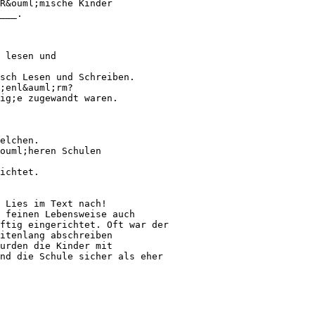
 R&ouml;mische Kinder
___.
 lesen und
sch Lesen und Schreiben.
;enl&auml;rm?
ig;e zugewandt waren.
elchen.
ouml;heren Schulen
ichtet.
 Lies im Text nach!
 feinen Lebensweise auch
ftig eingerichtet. Oft war der
eitenlang abschreiben
wurden die Kinder mit
nd die Schule sicher als eher