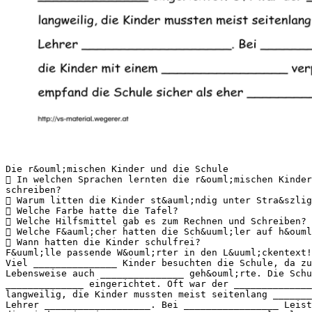
Die r&ouml;mischen Kinder und die Schule
 In welchen Sprachen lernten die r&ouml;mischen Kinder
schreiben?
 Warum litten die Kinder st&auml;ndig unter Stra&szlig
 Welche Farbe hatte die Tafel?
 Welche Hilfsmittel gab es zum Rechnen und Schreiben?
 Welche F&auml;cher hatten die Sch&uuml;ler auf h&ouml
 Wann hatten die Kinder schulfrei?
F&uuml;lle passende W&ouml;rter in den L&uuml;ckentext!
Viel _______________ Kinder besuchten die Schule, da zu
Lebensweise auch _______________ geh&ouml;rte. Die Schu
______________ eingerichtet. Oft war der ______________
langweilig, die Kinder mussten meist seitenlang _______
Lehrer ___________________. Bei _________________ Leist