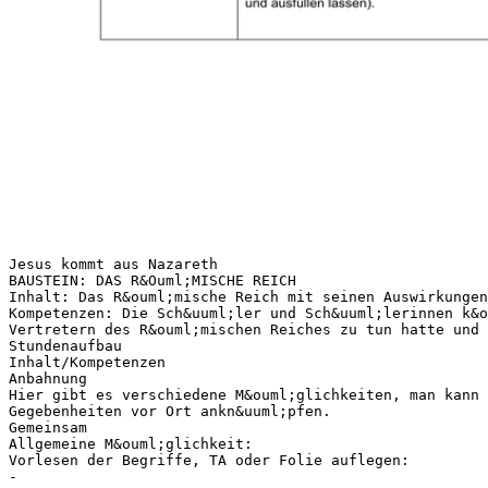
Jesus kommt aus Nazareth
BAUSTEIN: DAS R&Ouml;MISCHE REICH
Inhalt: Das R&ouml;mische Reich mit seinen Auswirkungen
Kompetenzen: Die Sch&uuml;ler und Sch&uuml;lerinnen k&o
Vertretern des R&ouml;mischen Reiches zu tun hatte und 
Stundenaufbau
Inhalt/Kompetenzen
Anbahnung
Hier gibt es verschiedene M&ouml;glichkeiten, man kann 
Gegebenheiten vor Ort ankn&uuml;pfen.
Gemeinsam
Allgemeine M&ouml;glichkeit:
Vorlesen der Begriffe, TA oder Folie auflegen:
-