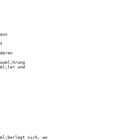
aus
t
deren
uuml;hrung
ml;ler und
ml;berlegt sich, wo