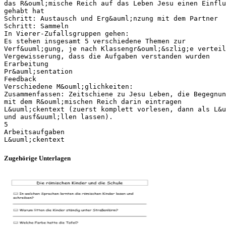
das R&ouml;mische Reich auf das Leben Jesu einen Einflu
gehabt hat
Schritt: Austausch und Erg&auml;nzung mit dem Partner
Schritt: Sammeln
In Vierer-Zufallsgruppen gehen:
Es stehen insgesamt 5 verschiedene Themen zur
Verf&uuml;gung, je nach Klassengr&ouml;&szlig;e verteil
Vergewisserung, dass die Aufgaben verstanden wurden
Erarbeitung
Pr&auml;sentation
Feedback
Verschiedene M&ouml;glichkeiten:
Zusammenfassen: Zeitschiene zu Jesu Leben, die Begegnun
mit dem R&ouml;mischen Reich darin eintragen
L&uuml;ckentext (zuerst komplett vorlesen, dann als L&u
und ausf&uuml;llen lassen).
5
Arbeitsaufgaben
Zugehörige Unterlagen