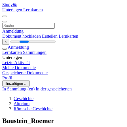
Study
lib
Unterlagen
Lernkarten
Anmeldung
Dokument hochladen
Erstellen Lernkarten
×
Anmeldung
Lernkarten
Sammlungen
Unterlagen
Letzte Aktivität
Meine Dokumente
Gespeicherte Dokumente
Profil
Hinzufügen ...
In Sammlung (en)
In der gespeicherten
Geschichte
Altertum
Römische Geschichte
Baustein_Roemer