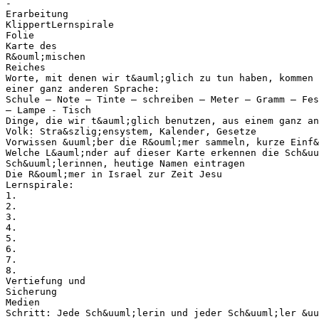
-
Erarbeitung
KlippertLernspirale
Folie
Karte des
R&ouml;mischen
Reiches
Worte, mit denen wir t&auml;glich zu tun haben, kommen 
einer ganz anderen Sprache:
Schule – Note – Tinte – schreiben – Meter – Gramm – Fes
– Lampe - Tisch
Dinge, die wir t&auml;glich benutzen, aus einem ganz an
Volk: Stra&szlig;ensystem, Kalender, Gesetze
Vorwissen &uuml;ber die R&ouml;mer sammeln, kurze Einf&
Welche L&auml;nder auf dieser Karte erkennen die Sch&uu
Sch&uuml;lerinnen, heutige Namen eintragen
Die R&ouml;mer in Israel zur Zeit Jesu
Lernspirale:
1.
2.
3.
4.
5.
6.
7.
8.
Vertiefung und
Sicherung
Medien
Schritt: Jede Sch&uuml;lerin und jeder Sch&uuml;ler &uu