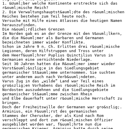
1. &Uuml;ber welche Kontinente erstreckte sich das
r&ouml;mische Reich?
2. Die Verwaltungshauptst&auml;dte des r&ouml;mischen
Reiches bestehen zum Teil heute noch.
Versuche mit Hilfe eines Atlasses die heutigen Namen
herauszufinden.
Die n&ouml;rdlichen Grenzen
Im Norden gab es an der Grenze mit den V&ouml;lkern,
die die R&ouml;mer als Barbaren und Germanen
bezeichneten immer wieder Konflikte.
Schon im Jahre 9 n. Ch. Erlitten drei r&ouml;mische
Legionen, deren Hilfstruppen und Tross unter
dem Heerf&uuml;hrer Puplius Quinctilius Varus in
Germanien eine vernichtende Niederlage.
Seit 30 Jahren hatten die R&ouml;mer immer wieder
Vorst&ouml;&szlig;e in das Siedlungsgebiet
germanischer St&auml;mme unternommen. Sie suchten
unter anderem auch nach Verb&uuml;ndeten.
Varus Zug in das „wilde“ Land war Teil eines
gro&szlig;en Vorhabens das r&ouml;mische Reich im
Nordosten auszudehnen und die Siedlungsgebiete
germanischer St&auml;mme zwischen Rhein
und Elbe dauerhaft unter r&ouml;mische Herrschaft zu
bringen.
Doch der Freiheitswille der Germanen war gro&szlig;.
Arminius, ein F&uuml;rst des germanischen
Stammes der Cherusker, der als Kind nach Rom
verschleppt und dort zum r&ouml;mischen Offizier
ausgebildet worden war, f&uuml;hrte nun die
germanischen Krieger. Arminius hatte durch seine