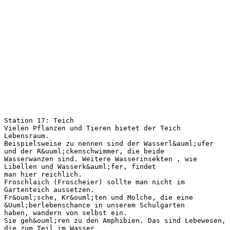
Station 17: Teich
Vielen Pflanzen und Tieren bietet der Teich
Lebensraum.
Beispielsweise zu nennen sind der Wasserl&auml;ufer
und der R&uuml;ckenschwimmer, die beide
Wasserwanzen sind. Weitere Wasserinsekten , wie
Libellen und Wasserk&auml;fer, findet
man hier reichlich.
Froschlaich (Froscheier) sollte man nicht im
Gartenteich aussetzen.
Fr&ouml;sche, Kr&ouml;ten und Molche, die eine
&Uuml;berlebenschance in unserem Schulgarten
haben, wandern von selbst ein.
Sie geh&ouml;ren zu den Amphibien. Das sind Lebewesen,
die zum Teil im Wasser