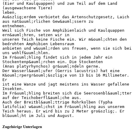
(Eier und Kaulquappen) und zum Teil auf dem Land
(ausgewachsene Tiere)
leben.
Au&szlig;erdem verbietet das Artenschutzgesetz, Laich
aus nat&uuml;rlichen Gew&auml;ssern zu
entnehmen.
Weil sich Fische von Amphibienlaich und Kaulquappen
ern&auml;hren, setzen wir in
unseren Teich keine Fische ein. Wir m&ouml;chten den
bedrohten Amphibien Lebensraum
anbieten und w&uuml;rden uns freuen, wenn sie sich bei
uns wohlf&uuml;hlen.
Im Fr&uuml;hling findet sich in jedem Jahr ein
Stockentenp&auml;rchen ein. Die Stockenten
(Anas platyrhynchos) gr&uuml;ndeln gerne.
Der Wasserl&auml;ufer (Gerris lacustris) hat eine
K&ouml;rpergr&ouml;&szlig;e von 13 bis 16 Millimeter.
Er
ist eine Wanze und jagt meistens ins Wasser gefallene
Insekten.
Im Fr&uuml;hling breiten sich die Seerosenbl&auml;tter
auf der Teichoberfl&auml;che aus.
Auch der Breitbl&auml;ttrige Rohrkolben (Typha
latifolia) w&auml;chst im Fr&uuml;hling aus unserem
Teich heraus. Er wird bis zu 2 Meter gro&szlig;. Er
Zugehörige Unterlagen