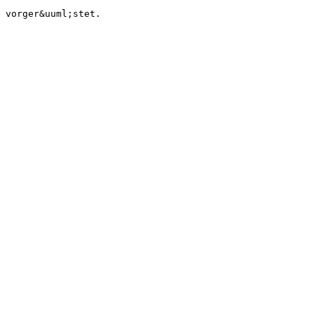
 vorger&uuml;stet.