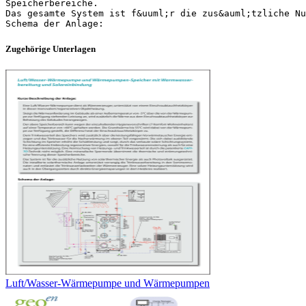
Speicherbereiche.
Das gesamte System ist f&uuml;r die zus&auml;tzliche Nu
Zugehörige Unterlagen
Luft/Wasser-Wärmepumpe und Wärmepumpen