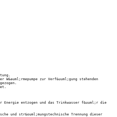
tung.
er W&auml;rmepumpe zur Verf&uuml;gung stehenden
gezogen.
et.
r Energie entzogen und das Trinkwasser f&uuml;r die
sche und str&ouml;mungstechnische Trennung dieser