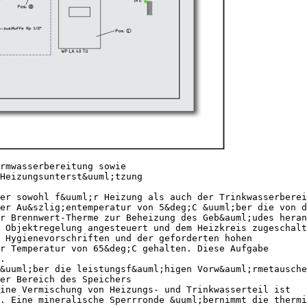
rmwasserbereitung sowie
Heizungsunterst&uuml;tzung
er sowohl f&uuml;r Heizung als auch der Trinkwasserberei
er Au&szlig;entemperatur von 5&deg;C &uuml;ber die von d
r Brennwert-Therme zur Beheizung des Geb&auml;udes heran
 Objektregelung angesteuert und dem Heizkreis zugeschalt
 Hygienevorschriften und der geforderten hohen
r Temperatur von 65&deg;C gehalten. Diese Aufgabe
.
&uuml;ber die leistungsf&auml;higen Vorw&auml;rmetausche
er Bereich des Speichers
ine Vermischung von Heizungs- und Trinkwasserteil ist
. Eine mineralische Sperrronde &uuml;bernimmt die thermi