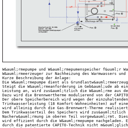
W&auml;rmepumpe und W&auml;rmepumenspeicher f&uuml;r Wa
W&auml;rmeerzeuger zur Nachheizung des Warmwassers und 
Kurze Beschreibung der Anlage:
Die W&auml;rmepumpe dient als Grundlastw&auml;rmeerzeug
Steigt die W&auml;rmeanforderung im Geb&auml;ude ab ein
Leistung an, wird zus&auml;tzlich die W&auml;rme aus de
Dazu wird die Brennwertherme modulierend von der CAPITO
Der obere Speicherbereich wird wegen der einzuhaltenden
Trinkwasserleistung (18 Komfort-Wohneinheiten) auf eine
wird alleinig durch die Gas-Brennwert-Therme realisiert
Dem Trinkwasserteil des Speichers wird zus&auml;tzlich 
Nacherw&auml;rmung im oberen Teil vorgew&auml;rmt. Dies
wird effizient durch die W&auml;rmepumpe nachgeladen. E
durch die patentierte CAPITO-Technik nicht m&ouml;glich