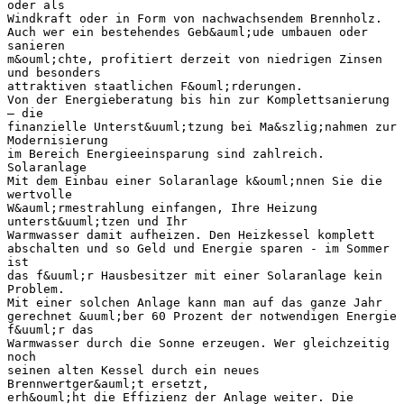
oder als
Windkraft oder in Form von nachwachsendem Brennholz.
Auch wer ein bestehendes Geb&auml;ude umbauen oder
sanieren
m&ouml;chte, profitiert derzeit von niedrigen Zinsen
und besonders
attraktiven staatlichen F&ouml;rderungen.
Von der Energieberatung bis hin zur Komplettsanierung
– die
finanzielle Unterst&uuml;tzung bei Ma&szlig;nahmen zur
Modernisierung
im Bereich Energieeinsparung sind zahlreich.
Solaranlage
Mit dem Einbau einer Solaranlage k&ouml;nnen Sie die
wertvolle
W&auml;rmestrahlung einfangen, Ihre Heizung
unterst&uuml;tzen und Ihr
Warmwasser damit aufheizen. Den Heizkessel komplett
abschalten und so Geld und Energie sparen - im Sommer
ist
das f&uuml;r Hausbesitzer mit einer Solaranlage kein
Problem.
Mit einer solchen Anlage kann man auf das ganze Jahr
gerechnet &uuml;ber 60 Prozent der notwendigen Energie
f&uuml;r das
Warmwasser durch die Sonne erzeugen. Wer gleichzeitig
noch
seinen alten Kessel durch ein neues
Brennwertger&auml;t ersetzt,
erh&ouml;ht die Effizienz der Anlage weiter. Die