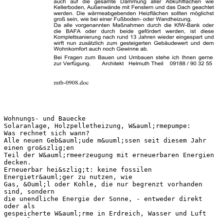
Wohnungs- und Bauecke
Solaranlage, Holzpelletheizung, W&auml;rmepumpe:
Was rechnet sich wann?
Alle neuen Geb&auml;ude m&uuml;ssen seit diesem Jahr
einen gro&szlig;en
Teil der W&auml;rmeerzeugung mit erneuerbaren Energien
decken.
Erneuerbar hei&szlig;t: keine fossilen
Energietr&auml;ger zu nutzen, wie
Gas, &Ouml;l oder Kohle, die nur begrenzt vorhanden
sind, sondern
die unendliche Energie der Sonne, - entweder direkt
oder als
gespeicherte W&auml;rme in Erdreich, Wasser und Luft