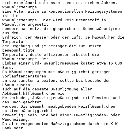
sich eine Amortisationszeit von ca. sieben Jahren.
W&auml;rmepumpe
Eine Alternative zu konventionellen Heizungssystemen
ist die
W&auml;rmepumpe. Hier wird kein Brennstoff in
W&auml;rme umgesetzt
sondern man nutzt die gespeicherte Sonnenw&auml;rme
aus dem
Erdreich, dem Wasser oder der Luft. Je h&ouml;her die
Temperatur
der Umgebung und je geringer die zum Heizen
ben&ouml;tigte
Temperatur, desto effizienter arbeitet die
W&auml;rmepumpe. Der
Einbau einer Erd- W&auml;rmepumpe kostet etwa 16.000
Euro.
Da W&auml;rmepumpen mit m&ouml;glichst geringen
Vorlauftemperaturen
am sparsamsten arbeiten, sollte bei bestehenden
H&auml;usern
auch auf die gesamte D&auml;mmung aller
Abk&uuml;hlfl&auml;chen wie
Kellerboden, Au&szlig;enw&auml;nde mit Fenstern und
das Dach geachtet
werden. Die w&auml;rmeabgebenden Heizfl&auml;chen
sollten m&ouml;glichst
gro&szlig; sein, wie bei einer Fu&szlig;boden- oder
Wandheizung.
Da alle vorgenannten Ma&szlig;nahmen durch die KfW-
Bank oder