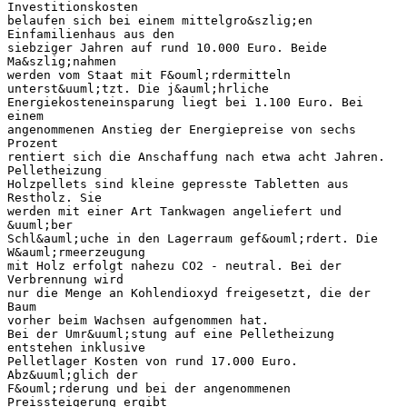
Investitionskosten
belaufen sich bei einem mittelgro&szlig;en
Einfamilienhaus aus den
siebziger Jahren auf rund 10.000 Euro. Beide
Ma&szlig;nahmen
werden vom Staat mit F&ouml;rdermitteln
unterst&uuml;tzt. Die j&auml;hrliche
Energiekosteneinsparung liegt bei 1.100 Euro. Bei
einem
angenommenen Anstieg der Energiepreise von sechs
Prozent
rentiert sich die Anschaffung nach etwa acht Jahren.
Pelletheizung
Holzpellets sind kleine gepresste Tabletten aus
Restholz. Sie
werden mit einer Art Tankwagen angeliefert und
&uuml;ber
Schl&auml;uche in den Lagerraum gef&ouml;rdert. Die
W&auml;rmeerzeugung
mit Holz erfolgt nahezu CO2 - neutral. Bei der
Verbrennung wird
nur die Menge an Kohlendioxyd freigesetzt, die der
Baum
vorher beim Wachsen aufgenommen hat.
Bei der Umr&uuml;stung auf eine Pelletheizung
entstehen inklusive
Pelletlager Kosten von rund 17.000 Euro.
Abz&uuml;glich der
F&ouml;rderung und bei der angenommenen
Preissteigerung ergibt