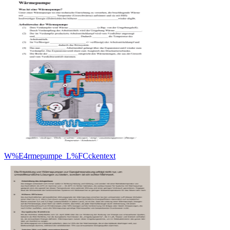
W%E4rmepumpe_L%FCckentext