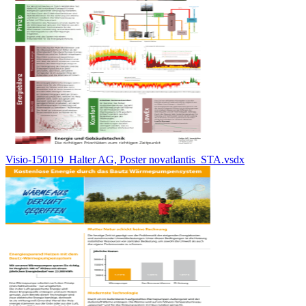
Visio-150119_Halter AG, Poster novatlantis_STA.vsdx