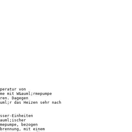
peratur von
me mit W&auml;rmepumpe
ren. Dagegen
uml;r das Heizen sehr nach
sser-Einheiten
auml;ischer
mepumpe, bezogen
brennung, mit einem