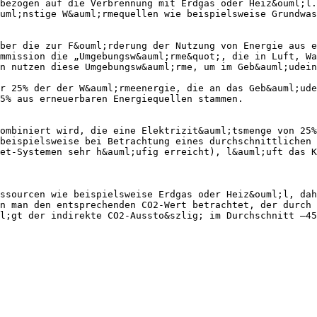
bezogen auf die Verbrennung mit Erdgas oder Heiz&ouml;l.
uml;nstige W&auml;rmequellen wie beispielsweise Grundwas
ber die zur F&ouml;rderung der Nutzung von Energie aus e
mmission die „Umgebungsw&auml;rme&quot;, die in Luft, Wa
n nutzen diese Umgebungsw&auml;rme, um im Geb&auml;udein
r 25% der der W&auml;rmeenergie, die an das Geb&auml;ude
75% aus erneuerbaren Energiequellen stammen.
ombiniert wird, die eine Elektrizit&auml;tsmenge von 25%
beispielsweise bei Betrachtung eines durchschnittlichen 
et-Systemen sehr h&auml;ufig erreicht), l&auml;uft das K
ssourcen wie beispielsweise Erdgas oder Heiz&ouml;l, dah
n man den entsprechenden CO2-Wert betrachtet, der durch 
l;gt der indirekte CO2-Aussto&szlig; im Durchschnitt —45