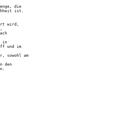
enge, die
hheit ist.
rt wird,
,
ach
 in
ff und im
r, sowohl am
n den