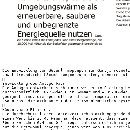
Die Entwicklung von W&auml;rmepumpen zur Ganzjahresnutz
umweltfreundliche L&ouml;sungen zu bieten, sondern ist

Entwicklung des Anlagenbaus
Die Anlagen entwickeln sich immer weiter in Richtung He
durchschnittlich 18-23&deg;C im Sommer und — 35-30&deg;
geeignet sind, die speziell bei diesen Temperaturen ein
l&auml;sst die Wirksamkeit der herk&ouml;mmlichen Syste

H&ouml;here Effizienz
Die durchschnittlichen jahreszeitlichen Wirkungsgrade d
einen Wert bis zu 4. Wenn man davon ausgeht, dass eine 
Ebene zwischen 0,4 und 0,5 liegt (unterschiedlich in je
auf die Prim&auml;renergie, einen Wert von 180% erreich