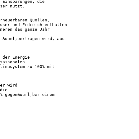
 Einsparungen, die
ser nutzt.
rneuerbaren Quellen,
sser und Erdreich enthalten
neren das ganze Jahr
 &uuml;bertragen wird, aus
 der Energie
saisonalen
limasystem zu 100% mit
er wird
die
% gegen&uuml;ber einem