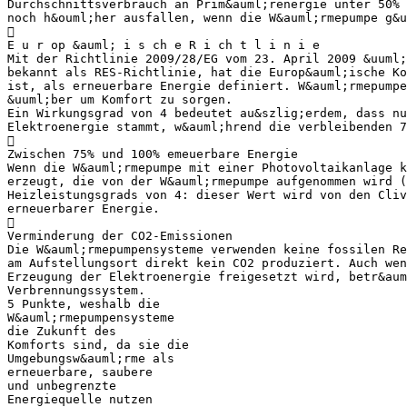
Durchschnittsverbrauch an Prim&auml;renergie unter 50% 
noch h&ouml;her ausfallen, wenn die W&auml;rmepumpe g&u

E u r op &auml; i s ch e R i ch t l i n i e
Mit der Richtlinie 2009/28/EG vom 23. April 2009 &uuml;
bekannt als RES-Richtlinie, hat die Europ&auml;ische Ko
ist, als erneuerbare Energie definiert. W&auml;rmepumpe
&uuml;ber um Komfort zu sorgen.
Ein Wirkungsgrad von 4 bedeutet au&szlig;erdem, dass nu
Elektroenergie stammt, w&auml;hrend die verbleibenden 

Zwischen 75% und 100% emeuerbare Energie
Wenn die W&auml;rmepumpe mit einer Photovoltaikanlage k
erzeugt, die von der W&auml;rmepumpe aufgenommen wird (
Heizleistungsgrads von 4: dieser Wert wird von den Cliv
erneuerbarer Energie.

Verminderung der CO2-Emissionen
Die W&auml;rmepumpensysteme verwenden keine fossilen Re
am Aufstellungsort direkt kein CO2 produziert. Auch wen
Erzeugung der Elektroenergie freigesetzt wird, betr&aum
Verbrennungssystem.
5 Punkte, weshalb die
W&auml;rmepumpensysteme
die Zukunft des
Komforts sind, da sie die
Umgebungsw&auml;rme als
erneuerbare, saubere
und unbegrenzte
Energiequelle nutzen