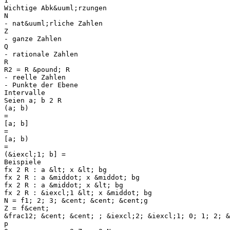
1
Wichtige Abk&uuml;rzungen
N
- nat&uuml;rliche Zahlen
Z
- ganze Zahlen
Q
- rationale Zahlen
R
R2 = R &pound; R
- reelle Zahlen
- Punkte der Ebene
Intervalle
Seien a; b 2 R
(a; b)
=
[a; b]
=
[a; b)
=
(&iexcl;1; b] =
Beispiele
fx 2 R : a &lt; x &lt; bg
fx 2 R : a &middot; x &middot; bg
fx 2 R : a &middot; x &lt; bg
fx 2 R : &iexcl;1 &lt; x &middot; bg
N = f1; 2; 3; &cent; &cent; &cent;g
Z = f&cent;
&frac12; &cent; &cent; ; &iexcl;2; &iexcl;1; 0; 1; 2; &
p