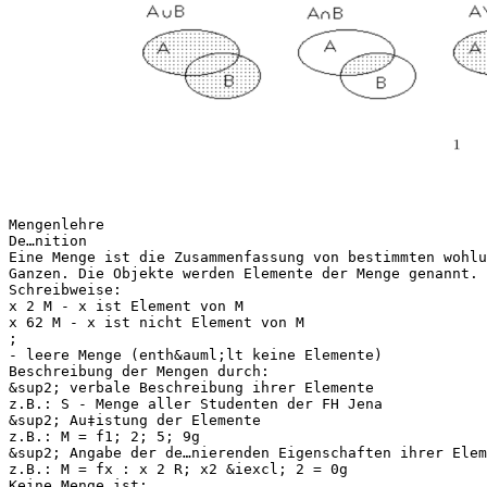
Mengenlehre
De…nition
Eine Menge ist die Zusammenfassung von bestimmten wohlu
Ganzen. Die Objekte werden Elemente der Menge genannt.
Schreibweise:
x 2 M - x ist Element von M
x 62 M - x ist nicht Element von M
;
- leere Menge (enth&auml;lt keine Elemente)
Beschreibung der Mengen durch:
&sup2; verbale Beschreibung ihrer Elemente
z.B.: S - Menge aller Studenten der FH Jena
&sup2; Au‡istung der Elemente
z.B.: M = f1; 2; 5; 9g
&sup2; Angabe der de…nierenden Eigenschaften ihrer Elem
z.B.: M = fx : x 2 R; x2 &iexcl; 2 = 0g
Keine Menge ist: