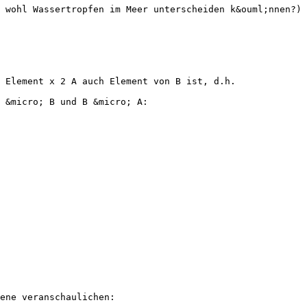
 wohl Wassertropfen im Meer unterscheiden k&ouml;nnen?)
s Element x 2 A auch Element von B ist, d.h.
 &micro; B und B &micro; A:
ene veranschaulichen: