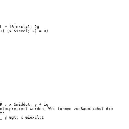
L = f&iexcl;1; 2g
1) (x &iexcl; 2) = 0)
R : x &middot; y + 1g
nterpretiert werden. Wir formen zun&auml;chst die
t:
_ y &gt; x &iexcl;1