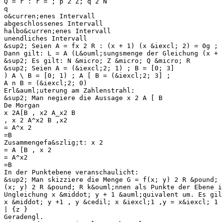
Q = r : r = ; p 2 Z; q 2 N
q
o&curren;enes Intervall
abgeschlossenes Intervall
halbo&curren;enes Intervall
unendliches Intervall
&sup2; Seien A = fx 2 R : (x + 1) (x &iexcl; 2) = 0g ; 
Dann gilt: L = A (L&ouml;sungsmenge der Gleichung (x + 
&sup2; Es gilt: N &micro; Z &micro; Q &micro; R
&sup2; Seien A = (&iexcl;2; 1) ; B = [0; 3]
) A \ B = [0; 1) ; A [ B = (&iexcl;2; 3] ;
A n B = (&iexcl;2; 0)
Erl&auml;uterung am Zahlenstrahl:
&sup2; Man negiere die Aussage x 2 A [ B
De Morgan
x 2A[B , x2 A_x2 B
, x 2 A^x2 B ,x2
= A^x 2
=B
Zusammengefa&szlig;t: x 2
= A [B , x 2
= A^x2
=B
In der Punktebene veranschaulicht:
&sup2; Man skizziere die Menge G = f(x; y) 2 R &pound; 
(x; y) 2 R &pound; R k&ouml;nnen als Punkte der Ebene i
Ungleichung x &middot; y + 1 &auml;quivalent um. Es gil
x &middot; y +1 , y &cedil; x &iexcl;1 ,y = x&iexcl; 1 
| {z }
Geradengl.