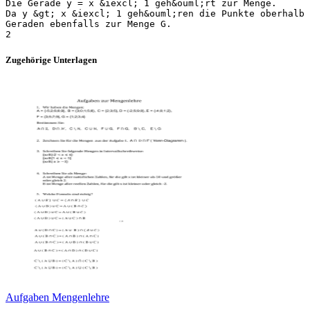
Die Gerade y = x &iexcl; 1 geh&ouml;rt zur Menge.
Da y &gt; x &iexcl; 1 geh&ouml;ren die Punkte oberhalb 
Geraden ebenfalls zur Menge G.
Zugehörige Unterlagen
Aufgaben Mengenlehre