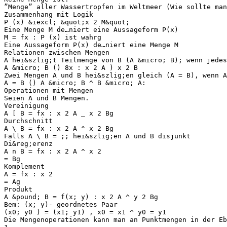
”Menge” aller Wassertropfen im Weltmeer (Wie sollte man
Zusammenhang mit Logik
P (x) &iexcl; &quot;x 2 M&quot;
Eine Menge M de…niert eine Aussageform P(x)
M = fx : P (x) ist wahrg
Eine Aussageform P(x) de…niert eine Menge M
Relationen zwischen Mengen
A hei&szlig;t Teilmenge von B (A &micro; B); wenn jede
A &micro; B () 8x : x 2 A ) x 2 B
Zwei Mengen A und B hei&szlig;en gleich (A = B), wenn A
A = B () A &micro; B ^ B &micro; A:
Operationen mit Mengen
Seien A und B Mengen.
Vereinigung
A [ B = fx : x 2 A _ x 2 Bg
Durchschnitt
A \ B = fx : x 2 A ^ x 2 Bg
Falls A \ B = ;; hei&szlig;en A und B disjunkt
Di&reg;erenz
A n B = fx : x 2 A ^ x 2
= Bg
Komplement
A = fx : x 2
= Ag
Produkt
A &pound; B = f(x; y) : x 2 A ^ y 2 Bg
Bem: (x; y)- geordnetes Paar
(x0; y0 ) = (x1; y1) , x0 = x1 ^ y0 = y1
Die Mengenoperationen kann man an Punktmengen in der Eb