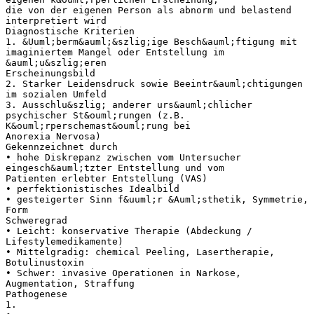
die von der eigenen Person als abnorm und belastend
interpretiert wird
Diagnostische Kriterien
1. &Uuml;berm&auml;&szlig;ige Besch&auml;ftigung mit
imaginiertem Mangel oder Entstellung im
&auml;u&szlig;eren
Erscheinungsbild
2. Starker Leidensdruck sowie Beeintr&auml;chtigungen
im sozialen Umfeld
3. Ausschlu&szlig; anderer urs&auml;chlicher
psychischer St&ouml;rungen (z.B.
K&ouml;rperschemast&ouml;rung bei
Anorexia Nervosa)
Gekennzeichnet durch
• hohe Diskrepanz zwischen vom Untersucher
eingesch&auml;tzter Entstellung und vom
Patienten erlebter Entstellung (VAS)
• perfektionistisches Idealbild
• gesteigerter Sinn f&uuml;r &Auml;sthetik, Symmetrie,
Form
Schweregrad
• Leicht: konservative Therapie (Abdeckung /
Lifestylemedikamente)
• Mittelgradig: chemical Peeling, Lasertherapie,
Botulinustoxin
• Schwer: invasive Operationen in Narkose,
Augmentation, Straffung
Pathogenese
1.