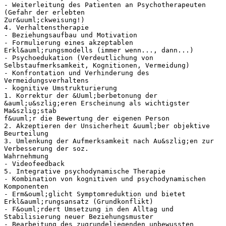
- Weiterleitung des Patienten an Psychotherapeuten
(Gefahr der erlebten
Zur&uuml;ckweisung!)
4. Verhaltenstherapie
- Beziehungsaufbau und Motivation
- Formulierung eines akzeptablen
Erkl&auml;rungsmodells (immer wenn..., dann...)
- Psychoedukation (Verdeutlichung von
Selbstaufmerksamkeit, Kognitionen, Vermeidung)
- Konfrontation und Verhinderung des
Vermeidungsverhaltens
- kognitive Umstrukturierung
1. Korrektur der &Uuml;berbetonung der
&auml;u&szlig;eren Erscheinung als wichtigster
Ma&szlig;stab
f&uuml;r die Bewertung der eigenen Person
2. Akzeptieren der Unsicherheit &uuml;ber objektive
Beurteilung
3. Umlenkung der Aufmerksamkeit nach Au&szlig;en zur
Verbesserung der soz.
Wahrnehmung
- Videofeedback
5. Integrative psychodynamische Therapie
- Kombination von kognitiven und psychodynamischen
Komponenten
- Erm&ouml;glicht Symptomreduktion und bietet
Erkl&auml;rungsansatz (Grundkonflikt)
- F&ouml;rdert Umsetzung in den Alltag und
Stabilisierung neuer Beziehungsmuster
- Bearbeitung des zugrundeliegenden unbewussten