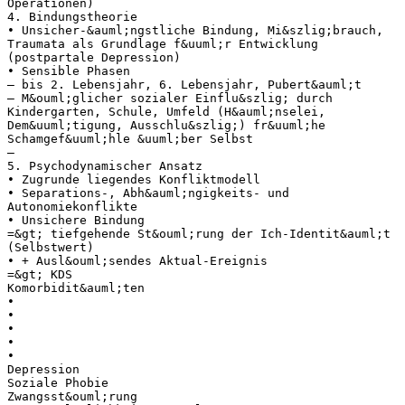
Operationen)
4. Bindungstheorie
• Unsicher-&auml;ngstliche Bindung, Mi&szlig;brauch,
Traumata als Grundlage f&uuml;r Entwicklung
(postpartale Depression)
• Sensible Phasen
– bis 2. Lebensjahr, 6. Lebensjahr, Pubert&auml;t
– M&ouml;glicher sozialer Einflu&szlig; durch
Kindergarten, Schule, Umfeld (H&auml;nselei,
Dem&uuml;tigung, Ausschlu&szlig;) fr&uuml;he
Schamgef&uuml;hle &uuml;ber Selbst
–
5. Psychodynamischer Ansatz
• Zugrunde liegendes Konfliktmodell
• Separations-, Abh&auml;ngigkeits- und
Autonomiekonflikte
• Unsichere Bindung
=&gt; tiefgehende St&ouml;rung der Ich-Identit&auml;t
(Selbstwert)
• + Ausl&ouml;sendes Aktual-Ereignis
=&gt; KDS
Komorbidit&auml;ten
•
•
•
•
•
Depression
Soziale Phobie
Zwangsst&ouml;rung