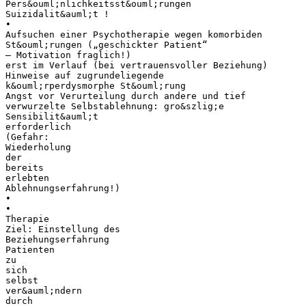
Pers&ouml;nlichkeitsst&ouml;rungen
Suizidalit&auml;t !
•
Aufsuchen einer Psychotherapie wegen komorbiden
St&ouml;rungen („geschickter Patient“
– Motivation fraglich!)
erst im Verlauf (bei vertrauensvoller Beziehung)
Hinweise auf zugrundeliegende
k&ouml;rperdysmorphe St&ouml;rung
Angst vor Verurteilung durch andere und tief
verwurzelte Selbstablehnung: gro&szlig;e
Sensibilit&auml;t
erforderlich
(Gefahr:
Wiederholung
der
bereits
erlebten
Ablehnungserfahrung!)
•
•
Therapie
Ziel: Einstellung des
Beziehungserfahrung
Patienten
zu
sich
selbst
ver&auml;ndern
durch