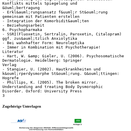
Konflikts mittels Spiegelung und
&Uuml;bertragung
- Erkl&auml;rungsansatz f&uuml;r St&ouml;rung
gemeinsam mit Patienten erstellen
- Integration der Komorbidit&auml;ten
- Beziehungsarbeit
6. Psychopharmaka
- SSRI(Fluoxetin, Sertralin, Paroxetin, Citalopram)
ggf. zus&auml;tzlich Anxiolytika
- Bei wahnhafter Form: Neuroleptika
- Immer in Kombination mit Psychotherapie!
Literatur
- Hart, W. &amp; Gieler, U. (2006). Psychosomatische
Dermatologie. Heidelberg: Springer
Verlag
- Stangier, U. (2002). Hautkrankheiten und
k&ouml;rperdysmorphe St&ouml;rung. G&ouml;ttingen:
Hogrefe
- Phillips, K. (2005). The broken mirror.
Understanding and treating Body Dysmorophic
Disorder. Oxford: University Press
Zugehörige Unterlagen