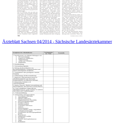
Ärzteblatt Sachsen 04/2014 - Sächsische Landesärztekammer