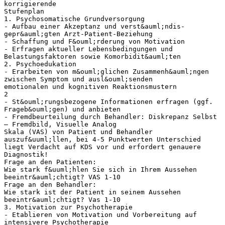
korrigierende
Stufenplan
1. Psychosomatische Grundversorgung
- Aufbau einer Akzeptanz und verst&auml;ndis-
gepr&auml;gten Arzt-Patient-Beziehung
- Schaffung und F&ouml;rderung von Motivation
- Erfragen aktueller Lebensbedingungen und
Belastungsfaktoren sowie Komorbidit&auml;ten
2. Psychoedukation
- Erarbeiten von m&ouml;glichen Zusammenh&auml;ngen
zwischen Symptom und ausl&ouml;senden
emotionalen und kognitiven Reaktionsmustern
2
- St&ouml;rungsbezogene Informationen erfragen (ggf.
Frageb&ouml;gen) und anbieten
- Fremdbeurteilung durch Behandler: Diskrepanz Selbst
– Fremdbild, Visuelle Analog
Skala (VAS) von Patient und Behandler
auszuf&uuml;llen, bei 4-5 Punktwerten Unterschied
liegt Verdacht auf KDS vor und erfordert genauere
Diagnostik!
Frage an den Patienten:
Wie stark f&uuml;hlen Sie sich in Ihrem Aussehen
beeintr&auml;chtigt? VAS 1-10
Frage an den Behandler:
Wie stark ist der Patient in seinem Aussehen
beeintr&auml;chtigt? Vas 1-10
3. Motivation zur Psychotherapie
- Etablieren von Motivation und Vorbereitung auf
intensivere Psychotherapie