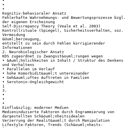
•
•
•
Kognitiv-behavioraler Ansatz
Fehlerhafte Wahrnehmungs- und Bewertungsprozesse bzgl.
der eigenen Erscheinung
Self-Discrepancy Theory (Veale et al. 2003)
Kontrollrituale (Spiegel), Sicherheitsverhalten, soz.
Vermeidung
&Uuml;berzeugung,
entstellt zu sein durch Fehlen korrigierender
Informationen
2. Neurobiologischer Ansatz
KDS zugeordnet zu Zwangsst&ouml;rungen wegen
• &Auml;hnlichkeiten in Inhalt / Struktur des Denkens
und Verhaltens
• Parallelen im Verlauf
• hohe Komorbidit&auml;t untereinander
• Geh&auml;uftes Auftreten in Familien
• Serotonin-Ungleichgewicht
1
3.
•
•
•
Einflu&szlig; moderner Medien
Medieninduzierte Faktoren durch Engrammierung von
dargestellten Sch&ouml;nheitsidealen
Verzerrung der Realit&auml;t durch Manipulation
Lifestyle-Faktoren, Trends (Sch&ouml;nheits-