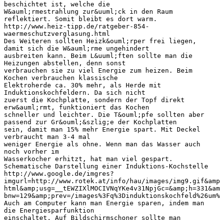
beschichtet ist, welche die
W&auml;rmestrahlung zur&uuml;ck in den Raum
reflektiert. Somit bleibt es dort warm.
http://www.heiz-tipp.de/ratgeber-854-
waermeschutzverglasung.html
Des Weiteren sollten Heizk&ouml;rper frei liegen,
damit sich die W&auml;rme ungehindert
ausbreiten kann. Beim L&uuml;ften sollte man die
Heizungen abstellen, denn sonst
verbrauchen sie zu viel Energie zum heizen. Beim
Kochen verbrauchen klassische
Elektroherde ca. 30% mehr, als Herde mit
Induktionskochfeldern. Da sich nicht
zuerst die Kochplatte, sondern der Topf direkt
erw&auml;rmt, funktioniert das Kochen
schneller und leichter. Die T&ouml;pfe sollten aber
passend zur Gr&ouml;&szlig;e der Kochplatten
sein, damit man 15% mehr Energie spart. Mit Deckel
verbraucht man 3-4 mal
weniger Energie als ohne. Wenn man das Wasser auch
noch vorher im
Wasserkocher erhitzt, hat man viel gespart.
Schematische Darstellung einer Induktions-Kochstelle
http://www.google.de/imgres?
imgurl=http://www.rotek.at/info/hau/images/img9.gif&amp
html&amp;usg=__tEWZIXlMOCIVNqYKe4v31NpjGc=&amp;h=331&am
bnw=129&amp;prev=/images%3Fq%3Dinduktionskochfeld%26um%
Auch am Computer kann man Energie sparen, indem man
die Energiesparfunktion
einschaltet. Auf Bildschirmschoner sollte man