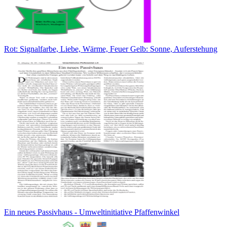
Rot: Signalfarbe, Liebe, Wärme, Feuer Gelb: Sonne, Auferstehung
Ein neues Passivhaus - Umweltinitiative Pfaffenwinkel