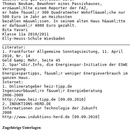
Thomas Neukam, Bewohner eines Passivhauses,
erz&auml;hlte einem Reporter der FAZ,
er habe f&uuml;r 300 Quadratmeter Wohnfl&auml;che nur
500 Euro im Jahr an Heizkosten
bezahlen m&uuml;ssen. In seinem alten Haus h&auml;tte
er daf&uuml;r 4000 Euro gezahlt.
Bita Yavari
Klasse 11a 2010/2011
Elly-Heuss-Schule Wiesbaden
_______________________________________________________
Literatur:
1. Frankfurter Allgemeine Sonntagszeitung, 11. April
2010, Nr. 14
Geld &amp; Mehr, Seite 45
2. Spar’sDir.Info, die Energiespar-Initiative der ESWE
Versorgung
Energiespartipps, f&uuml;r weniger Energieverbrauch im
ganzen Haus.
Internet:
1. Onlineratgeber heiz-tipp.de
Ingenieurb&uuml;ro f&uuml;r Energieberatung
2006-2009
http://www.heiz-tipp.de [09.09.2010]
2. INDUKTIONS-HERD.DE
Informationen zur Technologie der Zukunft
2008
Zugehörige Unterlagen