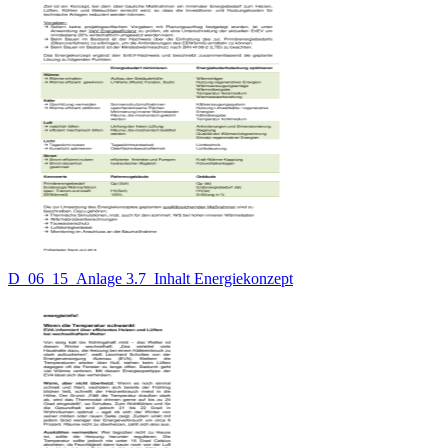
D_06_15_Anlage 3.7_Inhalt Energiekonzept