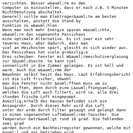
verzichten. Besser w&auml;re es den
Computer so einzustellen, dass er nach z.B. 5 Minuten
Nichtbenutzung abschaltet.
Generell sollte man Elektroger&auml;te am besten
ausschalten, anstatt die Stand-by
Funktion zu w&auml;hlen.
Wenn man noch mehr Energie sparen m&ouml;chte,
w&auml;re das sogenannte Passivhaus
eine optimale Alternative. Es ist zwar ein sehr
teueres Haus, aber dadurch, dass man
viel an Heizkosten spart, gleicht es sich wieder aus.
Das Passivhaus hat viele gro&szlig;e
Drei-scheiben- Fenster mit W&auml;rmeschutzverglasung
zur S&uuml;dseite. So kann viel
sonnenlicht in die Zimmer gelangen. Es ist hell und
warm. Auch die w&auml;rme der
Bewohner selbst heizt das Haus. Laut Erfahrungsbericht
ist die Luft frischer, obwohl
man die Fenster nicht &ouml;ffnen muss um zu
l&uuml;ften, denn durch eine L&uuml;ftungsanlage,
welches die Luft auch filtert, wird ca. alle drei
stunden frische Luft eingepumpt.
Au&szlig;erhalb des Hauses befindet sich ein
Ansaugrohr. Durch dieses Rohr wird die Luft
unter der erde durch Filter gesaugt und gelangt dann
in einen sogenannten LuftW&auml;rme-Tauscher. Die
Temperatur betr&auml;gt rund 18 grad. Die fehlenden
zwei grad
werden durch ein Nachheizregister gewonnen, welche mit
&ouml;l und gas betrieben wird.