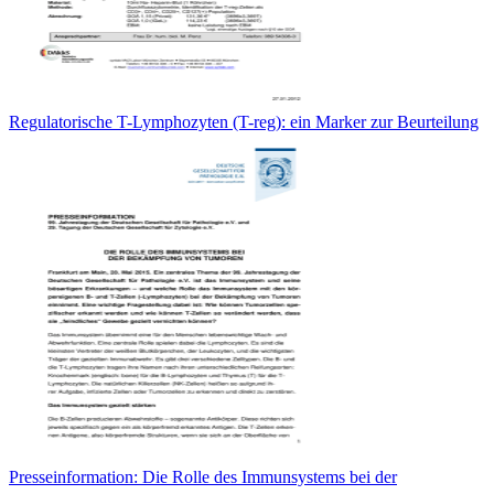
Regulatorische T-Lymphozyten (T-reg): ein Marker zur Beurteilung
Presseinformation: Die Rolle des Immunsystems bei der