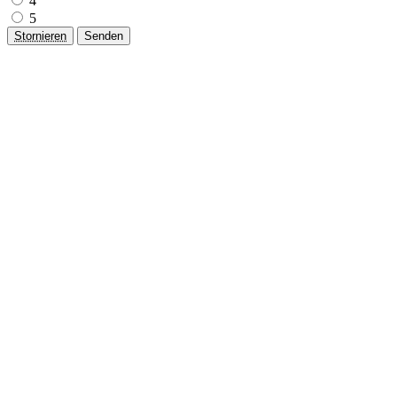
4
5
Stornieren
Senden