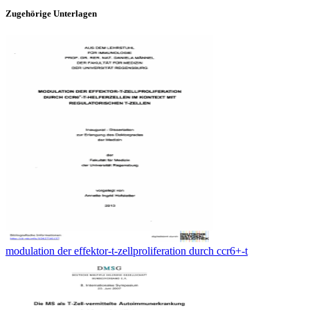
Zugehörige Unterlagen
modulation der effektor-t-zellproliferation durch ccr6+-t