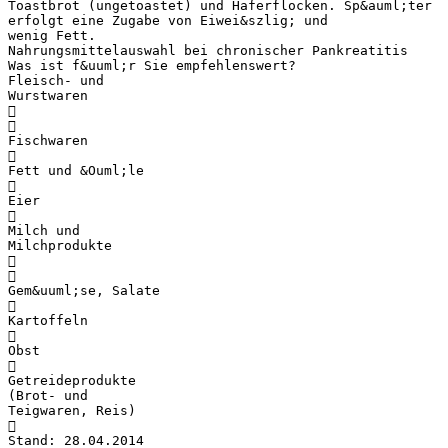
Toastbrot (ungetoastet) und Haferflocken. Sp&auml;ter
erfolgt eine Zugabe von Eiwei&szlig; und
wenig Fett.
Nahrungsmittelauswahl bei chronischer Pankreatitis
Was ist f&uuml;r Sie empfehlenswert?
Fleisch- und
Wurstwaren


Fischwaren

Fett und &Ouml;le

Eier

Milch und
Milchprodukte


Gem&uuml;se, Salate

Kartoffeln

Obst

Getreideprodukte
(Brot- und
Teigwaren, Reis)

Stand: 28.04.2014