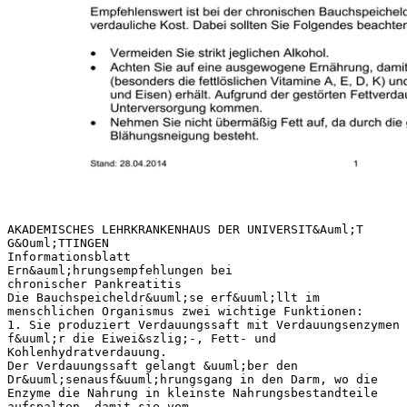
AKADEMISCHES LEHRKRANKENHAUS DER UNIVERSIT&Auml;T
G&Ouml;TTINGEN
Informationsblatt
Ern&auml;hrungsempfehlungen bei
chronischer Pankreatitis
Die Bauchspeicheldr&uuml;se erf&uuml;llt im
menschlichen Organismus zwei wichtige Funktionen:
1. Sie produziert Verdauungssaft mit Verdauungsenzymen
f&uuml;r die Eiwei&szlig;-, Fett- und
Kohlenhydratverdauung.
Der Verdauungssaft gelangt &uuml;ber den
Dr&uuml;senausf&uuml;hrungsgang in den Darm, wo die
Enzyme die Nahrung in kleinste Nahrungsbestandteile
aufspalten, damit sie vom