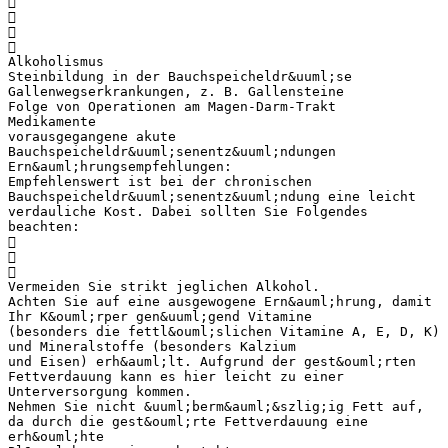




Alkoholismus
Steinbildung in der Bauchspeicheldr&uuml;se
Gallenwegserkrankungen, z. B. Gallensteine
Folge von Operationen am Magen-Darm-Trakt
Medikamente
vorausgegangene akute
Bauchspeicheldr&uuml;senentz&uuml;ndungen
Ern&auml;hrungsempfehlungen:
Empfehlenswert ist bei der chronischen
Bauchspeicheldr&uuml;senentz&uuml;ndung eine leicht
verdauliche Kost. Dabei sollten Sie Folgendes
beachten:



Vermeiden Sie strikt jeglichen Alkohol.
Achten Sie auf eine ausgewogene Ern&auml;hrung, damit
Ihr K&ouml;rper gen&uuml;gend Vitamine
(besonders die fettl&ouml;slichen Vitamine A, E, D, K)
und Mineralstoffe (besonders Kalzium
und Eisen) erh&auml;lt. Aufgrund der gest&ouml;rten
Fettverdauung kann es hier leicht zu einer
Unterversorgung kommen.
Nehmen Sie nicht &uuml;berm&auml;&szlig;ig Fett auf,
da durch die gest&ouml;rte Fettverdauung eine
erh&ouml;hte