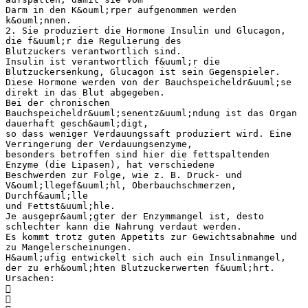
Darm in den K&ouml;rper aufgenommen werden
k&ouml;nnen.
2. Sie produziert die Hormone Insulin und Glucagon,
die f&uuml;r die Regulierung des
Blutzuckers verantwortlich sind.
Insulin ist verantwortlich f&uuml;r die
Blutzuckersenkung, Glucagon ist sein Gegenspieler.
Diese Hormone werden von der Bauchspeicheldr&uuml;se
direkt in das Blut abgegeben.
Bei der chronischen
Bauchspeicheldr&uuml;senentz&uuml;ndung ist das Organ
dauerhaft gesch&auml;digt,
so dass weniger Verdauungssaft produziert wird. Eine
Verringerung der Verdauungsenzyme,
besonders betroffen sind hier die fettspaltenden
Enzyme (die Lipasen), hat verschiedene
Beschwerden zur Folge, wie z. B. Druck- und
V&ouml;llegef&uuml;hl, Oberbauchschmerzen,
Durchf&auml;lle
und Fettst&uuml;hle.
Je ausgepr&auml;gter der Enzymmangel ist, desto
schlechter kann die Nahrung verdaut werden.
Es kommt trotz guten Appetits zur Gewichtsabnahme und
zu Mangelerscheinungen.
H&auml;ufig entwickelt sich auch ein Insulinmangel,
der zu erh&ouml;hten Blutzuckerwerten f&uuml;hrt.
Ursachen:

