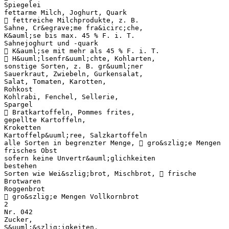
Spiegelei
fettarme Milch, Joghurt, Quark
 fettreiche Milchprodukte, z. B.
Sahne, Cr&egrave;me fra&icirc;che,
K&auml;se bis max. 45 % F. i. T.
Sahnejoghurt und -quark
 K&auml;se mit mehr als 45 % F. i. T.
 H&uuml;lsenfr&uuml;chte, Kohlarten,
sonstige Sorten, z. B. gr&uuml;ner
Sauerkraut, Zwiebeln, Gurkensalat,
Salat, Tomaten, Karotten,
Rohkost
Kohlrabi, Fenchel, Sellerie,
Spargel
 Bratkartoffeln, Pommes frites,
gepellte Kartoffeln,
Kroketten
Kartoffelp&uuml;ree, Salzkartoffeln
alle Sorten in begrenzter Menge,  gro&szlig;e Mengen
frisches Obst
sofern keine Unvertr&auml;glichkeiten
bestehen
Sorten wie Wei&szlig;brot, Mischbrot,  frische
Brotwaren
Roggenbrot
 gro&szlig;e Mengen Vollkornbrot
2
Nr. 042
Zucker,
S&uuml;&szlig;igkeiten,