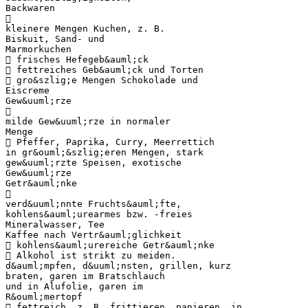
Backwaren

kleinere Mengen Kuchen, z. B.
Biskuit, Sand- und
Marmorkuchen
 frisches Hefegeb&auml;ck
 fettreiches Geb&auml;ck und Torten
 gro&szlig;e Mengen Schokolade und
Eiscreme
Gew&uuml;rze

milde Gew&uuml;rze in normaler
Menge
 Pfeffer, Paprika, Curry, Meerrettich
in gr&ouml;&szlig;eren Mengen, stark
gew&uuml;rzte Speisen, exotische
Gew&uuml;rze
Getr&auml;nke

verd&uuml;nnte Fruchts&auml;fte,
kohlens&auml;urearmes bzw. -freies
Mineralwasser, Tee
Kaffee nach Vertr&auml;glichkeit
 kohlens&auml;urereiche Getr&auml;nke
 Alkohol ist strikt zu meiden.
d&auml;mpfen, d&uuml;nsten, grillen, kurz
braten, garen im Bratschlauch
und in Alufolie, garen im
R&ouml;mertopf
 fettreich, z. B. frittieren, panieren, in