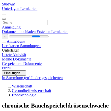
Study
lib
Unterlagen
Lernkarten
Anmeldung
Dokument hochladen
Erstellen Lernkarten
×
Anmeldung
Lernkarten
Sammlungen
Unterlagen
Letzte Aktivität
Meine Dokumente
Gespeicherte Dokumente
Profil
Hinzufügen ...
In Sammlung (en)
In der gespeicherten
Wissenschaft
Gesundheitswissenschaft
Endokrinologie
chronische Bauchspeicheldrüsenschwäche