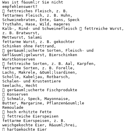
Was ist f&uuml;r Sie nicht
empfehlenswert?
 fettreiches Fleisch, z. B.
fettarmes Fleisch, z. B. Huhn,
Schweinebraten, Ente, Gans, Speck
Truthahn, Hase, Wild, mageres
Kalb-, Rind- und Schweinefleisch  fettreiche Wurst,
z. B. Bratwurst,
Mettwurst, Salami
fettarme Wurst, z. B. gekochter
Schinken ohne Fettrand,
 ger&auml;ucherte Sorten, Fleisch- und
Gefl&uuml;gelwurst, Bierschinken
Wurstkonserven
 fettreiche Sorten, z. B. Aal, Karpfen,
fettarme Sorten, z. B. Forelle,
Lachs, Makrele, &Ouml;lsardinen,
Scholle, Kabeljau, Rotbarsch,
Schalen- und Krustentiere
Seelachs, Hecht
 ger&auml;ucherte Fischprodukte
 Konserven
 Schmalz, Speck, Mayonnaise,
Butter, Margarine, Pflanzen&ouml;le
Remoulade
 hoch erhitzte Fette
 fettreiche Eierspeisen
fettarme Eierspeisen, z. B.
weichgekochte Eier, R&uuml;hrei,
 hartgekochte Eier