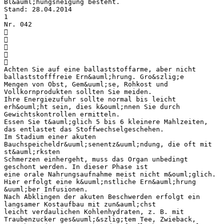
Bl&auml;hungsneigung besteht.
Stand: 28.04.2014
1
Nr. 042





Achten Sie auf eine ballaststoffarme, aber nicht
ballaststofffreie Ern&auml;hrung. Gro&szlig;e
Mengen von Obst, Gem&uuml;se, Rohkost und
Vollkornprodukten sollten Sie meiden.
Ihre Energiezufuhr sollte normal bis leicht
erh&ouml;ht sein, dies k&ouml;nnen Sie durch
Gewichtskontrollen ermitteln.
Essen Sie t&auml;glich 5 bis 6 kleinere Mahlzeiten,
das entlastet das Stoffwechselgeschehen.
Im Stadium einer akuten
Bauchspeicheldr&uuml;senentz&uuml;ndung, die oft mit
st&auml;rksten
Schmerzen einhergeht, muss das Organ unbedingt
geschont werden. In dieser Phase ist
eine orale Nahrungsaufnahme meist nicht m&ouml;glich.
Hier erfolgt eine k&uuml;nstliche Ern&auml;hrung
&uuml;ber Infusionen.
Nach Abklingen der akuten Beschwerden erfolgt ein
langsamer Kostaufbau mit zun&auml;chst
leicht verdaulichen Kohlenhydraten, z. B. mit
Traubenzucker ges&uuml;&szlig;tem Tee, Zwieback,