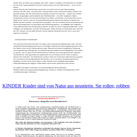
KINDER Kinder sind von Natur aus neugierig. Sie rollen, robben