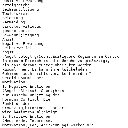
Positive Erwartung
erfolgreiche
Bew&auml;ltigung
Teufelskreis
Belastung
Vermeidung
Circulus vitiosus
gescheiterte
Bew&auml;ltigung
Angst
Negative Erwartung
Selbstzweifel
Angst
„Angst belegt gr&ouml;&szlig;ere Regionen im Cortex.
In diesem Bereich ist die Unruhe zu gro&szlig;,
als dass daraus Muster abgerufen werden
k&ouml;nnen. Es kann in entwickelnden
Gehirnen auch nichts verankert werden.“
Gerald H&uuml;ther
Motivation
1. Negative Emotionen
(Angst, Stress) f&uuml;hren
zur Aussch&uuml;ttung des
Hormons Cortisol. Die
Funktion der
Gro&szlig;hirnrinde (Cortex)
wird beeintr&auml;chtigt.
2. Positive Emotionen
(Neugierde, Interesse,
Motivation, Lob, Anerkennung) wirken als