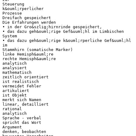
Steuerung
k&ouml;rperlicher
Prozesse
Dreifach gespeichert
Die Erfahrungen werden
• in der Gro&szlig;hirnrinde gespeichert,
• das dazu geh&ouml;rige Gef&uuml;hl im Limbischen
System
• das dazu geh&ouml;rige k&ouml;rperliche Gef&uuml;hl
im
Stammhirn (somatische Marker)
linke Hemisph&auml;re
rechte Hemisph&auml;re
analytisch
analysiert
mathematisch
zeitlich orientiert
ist realistisch
vermeidet Fehler
artikuliert
ist Objekt
merkt sich Namen
linear, detailliert
rational
analytisch
Sprache - verbal
spricht das Wort
Argument
denken, beobachten