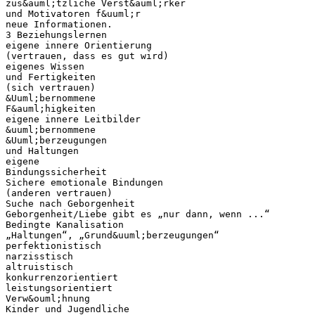
zus&auml;tzliche Verst&auml;rker
und Motivatoren f&uuml;r
neue Informationen.
3 Beziehungslernen
eigene innere Orientierung
(vertrauen, dass es gut wird)
eigenes Wissen
und Fertigkeiten
(sich vertrauen)
&Uuml;bernommene
F&auml;higkeiten
eigene innere Leitbilder
&uuml;bernommene
&Uuml;berzeugungen
und Haltungen
eigene
Bindungssicherheit
Sichere emotionale Bindungen
(anderen vertrauen)
Suche nach Geborgenheit
Geborgenheit/Liebe gibt es „nur dann, wenn ...“
Bedingte Kanalisation
„Haltungen“, „Grund&uuml;berzeugungen“
perfektionistisch
narzisstisch
altruistisch
konkurrenzorientiert
leistungsorientiert
Verw&ouml;hnung
Kinder und Jugendliche