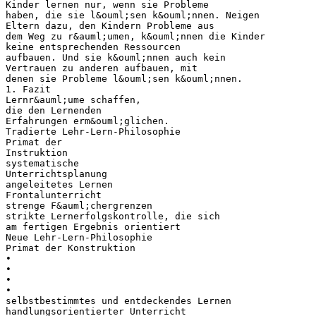
Kinder lernen nur, wenn sie Probleme
haben, die sie l&ouml;sen k&ouml;nnen. Neigen
Eltern dazu, den Kindern Probleme aus
dem Weg zu r&auml;umen, k&ouml;nnen die Kinder
keine entsprechenden Ressourcen
aufbauen. Und sie k&ouml;nnen auch kein
Vertrauen zu anderen aufbauen, mit
denen sie Probleme l&ouml;sen k&ouml;nnen.
1. Fazit
Lernr&auml;ume schaffen,
die den Lernenden
Erfahrungen erm&ouml;glichen.
Tradierte Lehr-Lern-Philosophie
Primat der
Instruktion
systematische
Unterrichtsplanung
angeleitetes Lernen
Frontalunterricht
strenge F&auml;chergrenzen
strikte Lernerfolgskontrolle, die sich
am fertigen Ergebnis orientiert
Neue Lehr-Lern-Philosophie
Primat der Konstruktion
•
•
•
•
selbstbestimmtes und entdeckendes Lernen
handlungsorientierter Unterricht