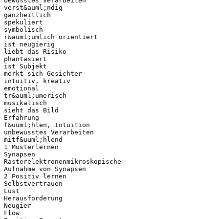
bewusstes Verarbeiten
verst&auml;ndig
ganzheitlich
spekuliert
symbolisch
r&auml;umlich orientiert
ist neugierig
liebt das Risiko
phantasiert
ist Subjekt
merkt sich Gesichter
intuitiv, kreativ
emotional
tr&auml;umerisch
musikalisch
sieht das Bild
Erfahrung
f&uuml;hlen, Intuition
unbewusstes Verarbeiten
mitf&uuml;hlend
1 Musterlernen
Synapsen
Rasterelektronenmikroskopische
Aufnahme von Synapsen
2 Positiv lernen
Selbstvertrauen
Lust
Herausforderung
Neugier
Flow