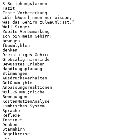
3 Beziehungslernen
Fazit
Erste Vorbemerkung
„Wir k&ouml;nnen nur wissen,
was das Gehirn zul&auml;sst.“
Wolf Singer
Zweite Vorbemerkung
Ich bin mein Gehirn:
bewegen
f&uuml;hlen
denken
Dreistufiges Gehirn
Gro&szlig;hirnrinde
Bewusstes Erleben
Handlungsplanung
Stimmungen
Ausdrucksverhalten
Gef&uuml;hle
Anpassungsreaktionen
Willk&uuml;rliche
Bewegungen
KostenNutzenAnalyse
Limbisches System
Sprache
Reflexe
Instinkt
Denken
Stammhirn
Regelkreise
zur