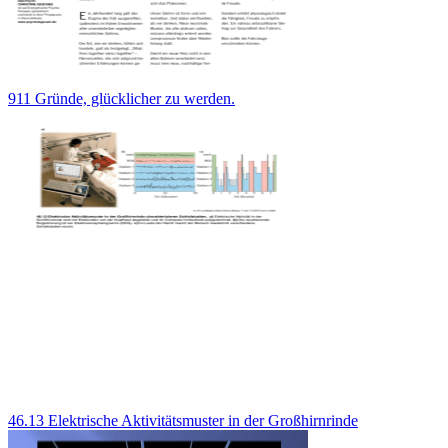
911 Gründe, glücklicher zu werden.
46.13 Elektrische Aktivitätsmuster in der Großhirnrinde