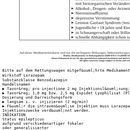
Bitte auf dem Rettungswagen mitgef&uuml;hrte Medikament
Wirkstoﬀ Lorazepam
Substanzklasse Benzodiazepin
Handelsnamen
▶ Tavor&reg; pro injectione 2 mg Injektionsl&ouml;sung:
▶ Tavor&reg; 1,0 mg bzw. 2,5 mg Expidet Lyophilisat (Pl
Dosierung und Darreichungsform
▶ langsam i. v. injizieren (2 mg/min)
▶ F&uuml;r die intraven&ouml;se Injektion muss Lorazepa
Injektionszwecke verd&uuml;nnt werden.
INDIKATION
Status epilepticus
aufgrund verschiedenartiger fokaler
oder generalisierter