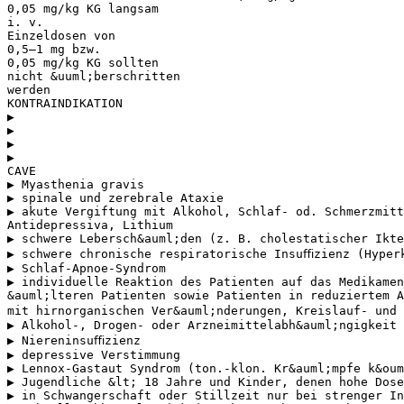
0,05 mg/kg KG langsam
i. v.
Einzeldosen von
0,5–1 mg bzw.
0,05 mg/kg KG sollten
nicht &uuml;berschritten
werden
KONTRAINDIKATION
▶
▶
▶
▶
CAVE
▶ Myasthenia gravis
▶ spinale und zerebrale Ataxie
▶ akute Vergiftung mit Alkohol, Schlaf- od. Schmerzmitt
Antidepressiva, Lithium
▶ schwere Lebersch&auml;den (z. B. cholestatischer Ikte
▶ schwere chronische respiratorische Insuﬃzienz (Hyper
▶ Schlaf-Apnoe-Syndrom
▶ individuelle Reaktion des Patienten auf das Medikamen
&auml;lteren Patienten sowie Patienten in reduziertem 
mit hirnorganischen Ver&auml;nderungen, Kreislauf- und
▶ Alkohol-, Drogen- oder Arzneimittelabh&auml;ngigkeit
▶ Niereninsuﬃzienz
▶ depressive Verstimmung
▶ Lennox-Gastaut Syndrom (ton.-klon. Kr&auml;mpfe k&oum
▶ Jugendliche &lt; 18 Jahre und Kinder, denen hohe Dose
▶ in Schwangerschaft oder Stillzeit nur bei strenger In