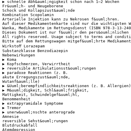
▶ schnelle Abh&auml;ngigkeit schon nach 1–2 Wochen
Fr&uuml;h- und Neugeborene
Schock und Kollapszust&auml;nde
Kombination Scopolamin
Arterielle Injektion kann zu Nekrosen f&uuml;hren.
Auf dieser Medikamentenkarte sind nur die wichtigsten W
Wanka, Medikamente im Rettungsdienst (ISBN 978-3-13-240
Dieses Dokument ist nur f&uuml;r den pers&ouml;nlichen 
All rights reserved. Usage subject to terms and conditi
Bitte auf dem Rettungswagen mitgef&uuml;hrte Medikament
Wirkstoﬀ Lorazepam
Substanzklasse Benzodiazepin
Nebenwirkungen
▶ Koma
▶ Kopfschmerzen, Verwirrtheit
▶ reversible Artikulationsst&ouml;rungen
▶ paradoxe Reaktionen (z. B.
akute Erregungszust&auml;nde,
Wutanf&auml;lle)
▶ &Uuml;berempfindlichkeitsreaktionen (z. B. Allergien)
▶ M&uuml;digkeit, Schl&auml;frigkeit,
Mattigkeit, Schwindelgef&uuml;hl,
Benommenheit
▶ extrapyramidale Symptome
▶ Tremor
▶ unerw&uuml;nschte anterograde
Amnesie
reversible Sehst&ouml;rungen
Blutdruckabfall
Atemdepression