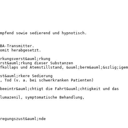
mpfend sowie sedierend und hypnotisch.
BA-Transmitter.
omit herabgesetzt.
rkungsverst&auml;rkung
rst&auml;rkung dieser Substanzen
fkollaps und Atemstillstand, &uuml;berm&auml;&szlig;igem
st&auml;rkere Sedierung
, Tod (v. a. bei schwerkranken Patienten)
 beeintr&auml;chtigt die Fahrt&uuml;chtigkeit und das
lumazenil, symptomatische Behandlung,
rregungszust&auml;nde