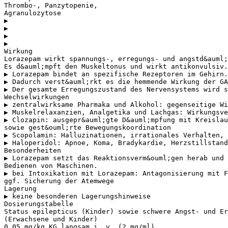
Thrombo-, Panzytopenie,
Agranulozytose
▶
▶
▶
▶
Wirkung
Lorazepam wirkt spannungs-, erregungs- und angstd&auml;
Es d&auml;mpft den Muskeltonus und wirkt antikonvulsiv.
▶ Lorazepam bindet an spezifische Rezeptoren im Gehirn.
▶ Dadurch verst&auml;rkt es die hemmende Wirkung der GA
▶ Der gesamte Erregungszustand des Nervensystems wird s
Wechselwirkungen
▶ zentralwirksame Pharmaka und Alkohol: gegenseitige Wi
▶ Muskelrelaxanzien, Analgetika und Lachgas: Wirkungsve
▶ Clozapin: ausgepr&auml;gte D&auml;mpfung mit Kreislau
sowie gest&ouml;rte Bewegungskoordination
▶ Scopolamin: Halluzinationen, irrationales Verhalten, 
▶ Haloperidol: Apnoe, Koma, Bradykardie, Herzstillstand
Besonderheiten
▶ Lorazepam setzt das Reaktionsverm&ouml;gen herab und
Bedienen von Maschinen.
▶ bei Intoxikation mit Lorazepam: Antagonisierung mit F
ggf. Sicherung der Atemwege
Lagerung
▶ keine besonderen Lagerungshinweise
Dosierungstabelle
Status epilepticus (Kinder) sowie schwere Angst- und E
(Erwachsene und Kinder)
0,05 mg/kg KG langsam i. v. (2 mg/ml)