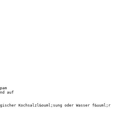
pam
nd auf
gischer Kochsalzl&ouml;sung oder Wasser f&uuml;r