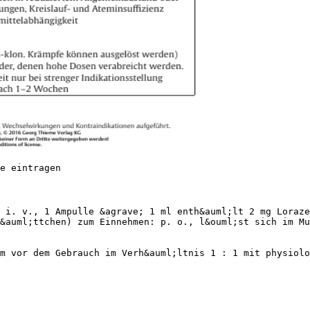
e eintragen
 i. v., 1 Ampulle &agrave; 1 ml enth&auml;lt 2 mg Loraze
&auml;ttchen) zum Einnehmen: p. o., l&ouml;st sich im Mu
m vor dem Gebrauch im Verh&auml;ltnis 1 : 1 mit physiolo