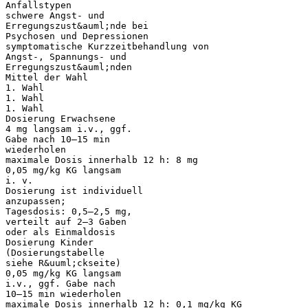
Anfallstypen
schwere Angst- und
Erregungszust&auml;nde bei
Psychosen und Depressionen
symptomatische Kurzzeitbehandlung von
Angst-, Spannungs- und
Erregungszust&auml;nden
Mittel der Wahl
1. Wahl
1. Wahl
1. Wahl
Dosierung Erwachsene
4 mg langsam i.v., ggf.
Gabe nach 10–15 min
wiederholen
maximale Dosis innerhalb 12 h: 8 mg
0,05 mg/kg KG langsam
i. v.
Dosierung ist individuell
anzupassen;
Tagesdosis: 0,5–2,5 mg,
verteilt auf 2–3 Gaben
oder als Einmaldosis
Dosierung Kinder
(Dosierungstabelle
siehe R&uuml;ckseite)
0,05 mg/kg KG langsam
i.v., ggf. Gabe nach
10–15 min wiederholen
maximale Dosis innerhalb 12 h: 0,1 mg/kg KG