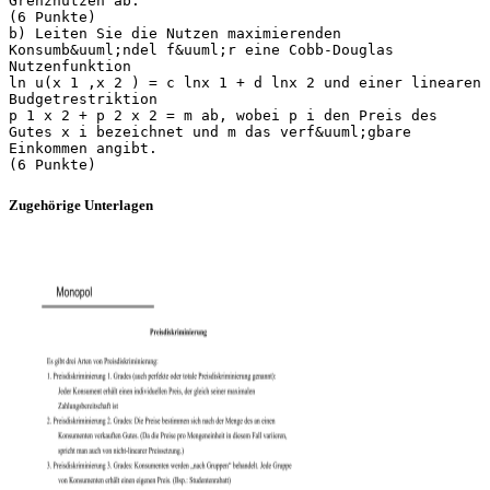
Grenznutzen ab.
(6 Punkte)
b) Leiten Sie die Nutzen maximierenden
Konsumb&uuml;ndel f&uuml;r eine Cobb-Douglas
Nutzenfunktion
ln u(x 1 ,x 2 ) = c lnx 1 + d lnx 2 und einer linearen
Budgetrestriktion
p 1 x 2 + p 2 x 2 = m ab, wobei p i den Preis des
Gutes x i bezeichnet und m das verf&uuml;gbare
Einkommen angibt.
Zugehörige Unterlagen