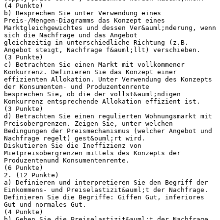
(4 Punkte)
b) Besprechen Sie unter Verwendung eines
Preis-/Mengen-Diagramms das Konzept eines
Marktgleichgewichtes und dessen Ver&auml;nderung, wenn
sich die Nachfrage und das Angebot
gleichzeitig in unterschiedliche Richtung (z.B.
Angebot steigt, Nachfrage f&auml;llt) verschieben.
(3 Punkte)
c) Betrachten Sie einen Markt mit vollkommener
Konkurrenz. Definieren Sie das Konzept einer
effizienten Allokation. Unter Verwendung des Konzepts
der Konsumenten- und Produzentenrente
besprechen Sie, ob die der vollst&auml;ndigen
Konkurrenz entsprechende Allokation effizient ist.
(3 Punkte)
d) Betrachten Sie einen regulierten Wohnungsmarkt mit
Preisobergrenzen. Zeigen Sie, unter welchen
Bedingungen der Preismechanismus (welcher Angebot und
Nachfrage regelt) gest&ouml;rt wird.
Diskutieren Sie die Ineffizienz von
Mietpreisobergrenzen mittels des Konzepts der
Produzentenund Konsumentenrente.
(6 Punkte)
2. (12 Punkte)
a) Definieren und interpretieren Sie den Begriff der
Einkommens- und Preiselastizit&auml;t der Nachfrage.
Definieren Sie die Begriffe: Giffen Gut, inferiores
Gut und normales Gut.
(4 Punkte)
b) Geben Sie die Preiselastizit&auml;t der Nachfrage