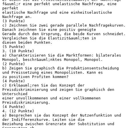
f&uuml;r eine perfekt unelastische Nachfrage, eine
perfekt
elastische Nachfrage und eine einheitselastische
Nachfrage an.
(3 Punkte)
c) Zeichnen Sie zwei gerade parallele Nachfragekurven.
Danach zeichnen Sie eine positiv geneigte
Gerade durch den Ursprung, die beide Kurven schneidet.
Vergleichen Sie die Elastizit&auml;ten in
diesen beiden Punkten.
(5 Punkte)
3. (10 Punkte)
a) Charakterisieren Sie die Marktformen: bilaterales
Monopol, beschr&auml;nktes Monopol, Monopol.
(2 Punkte)
b) Zeigen Sie graphisch die Produktionsentscheidung
und Preissetzung eines Monopolisten. Kann es
zu positiven Profiten kommen?
(4 Punkte)
c) Erkl&auml;ren Sie das Konzept der
Preisdiskriminierung und zeigen Sie graphisch den
Unterschied
einer unvollkommenen und einer vollkommenen
Preisdiskriminierung.
(4 Punkte)
4. (12 Punkte)
a) Besprechen sie das Konzept der Nutzenfunktion und
der Indifferenzkurve. Leiten sie die
Beziehung zwischen Grenzrate der Substitution und