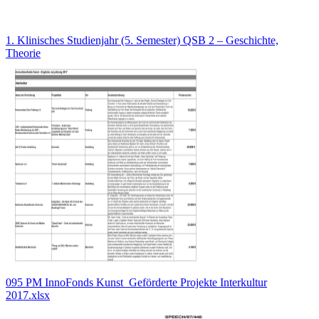
1. Klinisches Studienjahr (5. Semester) QSB 2 – Geschichte,
Theorie
095 PM InnoFonds Kunst_Geförderte Projekte Interkultur
2017.xlsx