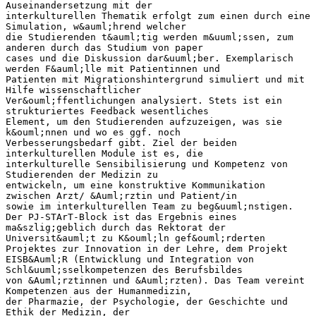
Auseinandersetzung mit der
interkulturellen Thematik erfolgt zum einen durch eine
Simulation, w&auml;hrend welcher
die Studierenden t&auml;tig werden m&uuml;ssen, zum
anderen durch das Studium von paper
cases und die Diskussion dar&uuml;ber. Exemplarisch
werden F&auml;lle mit Patientinnen und
Patienten mit Migrationshintergrund simuliert und mit
Hilfe wissenschaftlicher
Ver&ouml;ffentlichungen analysiert. Stets ist ein
strukturiertes Feedback wesentliches
Element, um den Studierenden aufzuzeigen, was sie
k&ouml;nnen und wo es ggf. noch
Verbesserungsbedarf gibt. Ziel der beiden
interkulturellen Module ist es, die
interkulturelle Sensibilisierung und Kompetenz von
Studierenden der Medizin zu
entwickeln, um eine konstruktive Kommunikation
zwischen Arzt/ &Auml;rztin und Patient/in
sowie im interkulturellen Team zu beg&uuml;nstigen.
Der PJ-STArT-Block ist das Ergebnis eines
ma&szlig;geblich durch das Rektorat der
Universit&auml;t zu K&ouml;ln gef&ouml;rderten
Projektes zur Innovation in der Lehre, dem Projekt
EISB&Auml;R (Entwicklung und Integration von
Schl&uuml;sselkompetenzen des Berufsbildes
von &Auml;rztinnen und &Auml;rzten). Das Team vereint
Kompetenzen aus der Humanmedizin,
der Pharmazie, der Psychologie, der Geschichte und
Ethik der Medizin, der