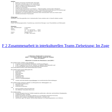
F 2 Zusammenarbeit in interkulturellen Teams Zielsetzung: Im Zuge