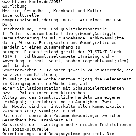
www.hf.uni-koeln.de/30551
&Uuml;bung
Medizin, Gesundheit, Krankheit und Kultur –
Interkulturelle
Kompetenzf&ouml;rderung im PJ-STArT-Block und LSK-
Dent
Beschreibung, Lern- und Qualifikationsziele:
Im Medizinstudium besteht die gr&ouml;&szlig;te
Herausforderung f&uuml;r angehende Fachkr&auml;fte
darin, Wissen, Fertigkeiten und &auml;rztliches
Handeln in einen Zusammenhang zu
bringen. Diesen Umstand greift der PJ-STArT-Block
(STArT = Schl&uuml;sselkompetenzTraining und -
Anwendung in realit&auml;tsnahen Tagesabl&auml;ufen)
auf. In den
Semesterwochen 7- 12 haben jeweils 24 Studierende, die
kurz vor dem PJ stehen,
f&uuml;r je eine Woche ganzt&auml;gig die Gelegenheit
in Kleingruppen eine Woche lang auf
einer Simulationsstation mit Schauspielerpatienten
bzw. - Patientinnen den klinischen
Alltag und das &auml;rztliche Handeln „am eigenen
Leib&quot; zu erfahren und zu &uuml;ben. Zwei
der Module sind der interkulturellen Kommunikation
zwischen Arzt/ &Auml;rztin und
Patient/in sowie den Zusammenh&auml;ngen zwischen
Gesundheit bzw. Krankheit als
Konstrukte der jeweiligen medizinischen Institutionen
als soziokulturelle
Orientierungs- und Bezugssysteme gewidmet. Die