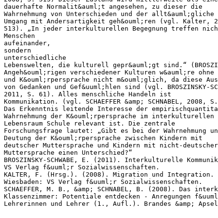
dauerhafte Normalit&auml;t angesehen, zu dieser die
Wahrnehmung von Unterschieden und der allt&auml;gliche
Umgang mit Andersartigkeit geh&ouml;ren (vgl. Kalter, 2
513). „In jeder interkulturellen Begegnung treffen nich
Menschen
aufeinander,
sondern
unterschiedliche
Lebenswelten, die kulturell gepr&auml;gt sind.“ (BROSZI
Angeh&ouml;rigen verschiedener Kulturen w&auml;re ohne 
und K&ouml;rpersprache nicht m&ouml;glich, da diese Aus
von Gedanken und Gef&uuml;hlen sind (vgl. BROSZINSKY-SC
2011, S. 61). Alles menschliche Handeln ist
Kommunikation. (vgl. SCHAEFFER &amp; SCHNABEL, 2008, S.
Das Erkenntnis leitende Interesse der empirischquantita
Wahrnehmung der K&ouml;rpersprache im interkulturellen
Lebensraum Schule relevant ist. Die zentrale
Forschungsfrage lautet: „Gibt es bei der Wahrnehmung un
Deutung der K&ouml;rpersprache zwischen Kindern mit
deutscher Muttersprache und Kindern mit nicht-deutscher
Muttersprache einen Unterschied?“
BROSZINSKY-SCHWABE, E. (2011). Interkulturelle Kommunik
VS Verlag f&uuml;r Sozialwissenschaften.
KALTER, F. (Hrsg.). (2008). Migration und Integration.
Wiesbaden: VS Verlag f&uuml;r Sozialwissenschaften.
SCHAEFFER, M. B., &amp; SCHNABEL, B. (2008). Das interk
Klassenzimmer: Potentiale entdecken - Anregungen f&uuml