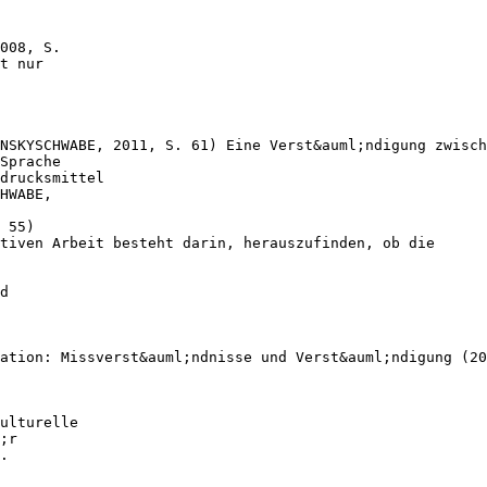
008, S.
t nur
NSKYSCHWABE, 2011, S. 61) Eine Verst&auml;ndigung zwisch
Sprache
drucksmittel
HWABE,
 55)
tiven Arbeit besteht darin, herauszufinden, ob die
d
ation: Missverst&auml;ndnisse und Verst&auml;ndigung (20
ulturelle
;r