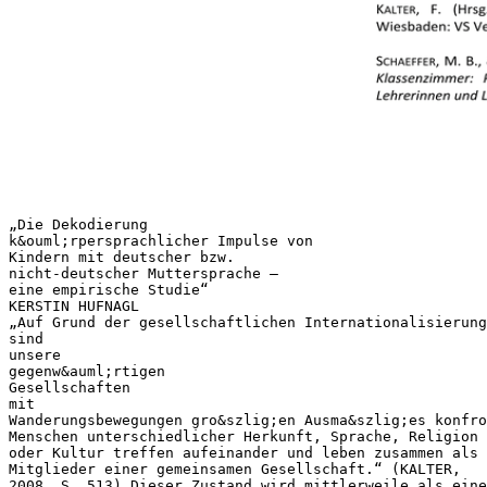
„Die Dekodierung
k&ouml;rpersprachlicher Impulse von
Kindern mit deutscher bzw.
nicht-deutscher Muttersprache –
eine empirische Studie“
KERSTIN HUFNAGL
„Auf Grund der gesellschaftlichen Internationalisierung
sind
unsere
gegenw&auml;rtigen
Gesellschaften
mit
Wanderungsbewegungen gro&szlig;en Ausma&szlig;es konfro
Menschen unterschiedlicher Herkunft, Sprache, Religion
oder Kultur treffen aufeinander und leben zusammen als
Mitglieder einer gemeinsamen Gesellschaft.“ (KALTER,
2008, S. 513) Dieser Zustand wird mittlerweile als eine