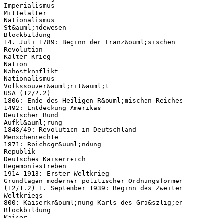
Imperialismus
Mittelalter
Nationalismus
St&auml;ndewesen
Blockbildung
14. Juli 1789: Beginn der Franz&ouml;sischen
Revolution
Kalter Krieg
Nation
Nahostkonflikt
Nationalismus
Volkssouver&auml;nit&auml;t
USA (12/2.2)
1806: Ende des Heiligen R&ouml;mischen Reiches
1492: Entdeckung Amerikas
Deutscher Bund
Aufkl&auml;rung
1848/49: Revolution in Deutschland
Menschenrechte
1871: Reichsgr&uuml;ndung
Republik
Deutsches Kaiserreich
Hegemoniestreben
1914-1918: Erster Weltkrieg
Grundlagen moderner politischer Ordnungsformen
(12/1.2) 1. September 1939: Beginn des Zweiten
Weltkriegs
800: Kaiserkr&ouml;nung Karls des Gro&szlig;en
Blockbildung
Kaiser