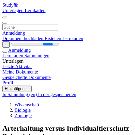
Study
lib
Unterlagen
Lernkarten
Anmeldung
Dokument hochladen
Erstellen Lernkarten
×
Anmeldung
Lernkarten
Sammlungen
Unterlagen
Letzte Aktivität
Meine Dokumente
Gespeicherte Dokumente
Profil
Hinzufügen ...
In Sammlung (en)
In der gespeicherten
Wissenschaft
Biologie
Zoologie
Arterhaltung versus Individualtierschutz