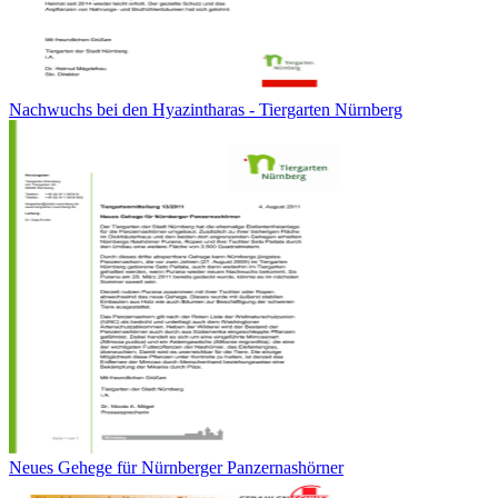
Nachwuchs bei den Hyazintharas - Tiergarten Nürnberg
Neues Gehege für Nürnberger Panzernashörner