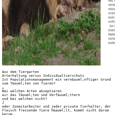
Aus dem Tiergarten Arterhaltung versus Individualtierschutz Ist Populationsmanagement ein vern&uuml;nftiger Grund zum T&ouml;ten von Tieren? „ Bei welchen Arten akzeptieren wir das T&ouml;ten und Verf&uuml;ttern und bei welchen nicht? J eder Zoomitarbeiter und jeder private Tierhalter, der Fleisch fressende Tiere h&auml;lt, kommt nicht darum herum, dass f&uuml;r seine „lieben“ Tierchen andere get&ouml;tet werden m&uuml;ssen. Das sollte allgemein bekannt sein. Wie bei unserer eigenen Ern&auml;hrung verdr&auml;ngen wir aber den Gedanken ans T&ouml;ten nur allzu gerne, indem wir Fleisch vom Metzger oder gar einzeln abgepackt vom Supermarkt kaufen und das fertige Katzenfutter (in einer Dose lange haltbar verpackt) vom H&auml;ndler mit nach Hause nehmen. Die Ern&auml;hrung von Mensch und Tier ist in der deutschen Rechtsprechung schon immer als „vern&uuml;nftiger Grund“ zum T&ouml;ten von Tieren anerkannt – sonst m&uuml;ssten wir uns alle vegetarisch ern&auml;hren und die spezialisierten Fleischfresser unter den Tieren schlichtweg verhungern lassen. Wie bereits vor &uuml;ber 16 Jahren in Manati 1/98 beschrieben, verf&uuml;ttert der Tiergarten eigene Tiere wie Rinder, Antilopen, Hirsche, Pferde, Meerschweinchen, Degus usw. an seine Raubtiere, Greifv&ouml;gel, Eulen oder Schlangen. Schon damals wurde auf weitere Aspekte neben der Ern&auml;hrung hingewiesen: Verzichten wir auf das T&ouml;ten durch Geburtenkontrolle, so nehmen wir den entsprechenden Tieren das nat&uuml;rliche Aufzuchtverhalten ersatzlos weg, obwohl es besonders bei in Gruppen lebenden Tieren zu deren wichtigsten Verhaltensbereichen geh&ouml;rt. Nicht umsonst ist in &sect; 2 des Tierschutzgesetzes neben der angemessenen Ern&auml;hrung und Pflege auch die verhaltensgerechte Unterbringung gefordert. Z&uuml;chten wir nicht selbst auch Futtertiere, so steigt automatisch der Verbrauch an Tierk&ouml;rpern, der letztlich mit Massentierhaltung und Tiertransporten zum Schlachthof hin verbunden ist. Greifen wir zur Geburtenkontrolle, so ergeben sich zus&auml;tzliche Probleme, da getrenntgeschlechtliche Haltung bez&uuml;glich artgem&auml;&szlig;er, verhaltensgerechter Unterbringung mehr als nur fragw&uuml;rdig und hormonelle Verh&uuml;tung h&auml;ufig mit gesundheitssch&auml;dlichen Nebenwirkungen verbunden ist. So musste der Tiergarten drei L&ouml;winnen euthanasieren, nachdem sie wegen mehrj&auml;hrigem Einsatz von Hormonimplantaten (Melengesterol acetat) an Krebs erkrankt waren. Urwildpferde wurden durch den Einsatz von PZP (Porcine zona pelucida) dauerhaft unfruchtbar. Ende 1991 hatte der Tiergarten vier Hengste bei den Somalischen Wildeseln. Da sie die am st&auml;rksten bedrohte Wildpferdeart mit einem Bestand von nur etwa 400 Tieren in der Natur und damals gerade mal 80 Individuen in Zoos darstellten, waren die Hemmungen entsprechend gro&szlig;, 12 Wildesel zu t&ouml;ten und zu verf&uuml;ttern, selbst wenn es sich um &uuml;berz&auml;hlige Hengste gehandelt h&auml;tte. So blieb die schwierige Suche nach Abnehmern und ein Verzicht auf weitere Zucht durch Abtrennung der Hengste. Immerhin konnten zwei der M&auml;nnchen bis 1993 an die Zoos von Hai Bar und Warschau abgegeben werden, aber wie sollte nach einer erneuten Geburt eines Hengstes verfahren werden? So wurden bis 1996 die Geschlechter getrennt gehalten. Erst nach deutlichen Vorw&uuml;rfen von Artensch&uuml;tzern, dass wir bei den sehr seltenen Wildeseln nicht auf die n&ouml;tige Zucht verzichten d&uuml;rften, da Stuten dringend gesucht sind, reifte nach f&uuml;nf Jahren der Entschluss zu erneuter Zucht, auch wenn &uuml;berz&auml;hlige Tiere h&auml;tten get&ouml;tet werden m&uuml;ssen. Trotz sofortiger Paarungst&auml;tigkeit kam erst nach weiteren vier Jahren das ersehnte erste Fohlen nach der Zuchtpause zur Welt und die beiden &auml;lteren Stuten z&uuml;chteten nicht mehr, obwohl dies altersm&auml;&szlig;ig (13 bzw.19 Jahre alt) durchaus noch m&ouml;glich gewesen w&auml;re. Zucht l&auml;sst sich eben nicht wie Licht einfach aus- und wieder einschalten! Zu allem &Uuml;berfluss war dann das am 02.05.2000 geborene Jungtier prompt ein Hengst, der 2002 an die Raubtiere verf&uuml;ttert wurde, nachdem im EEP kein Platz zu finden war. Da hatte der Tiergarten N&uuml;rnberg immerhin schon drei Jahre Erfahrung mit der Ganzk&ouml;rperf&uuml;tterung und der guten &ouml;ffentlichen und klaren juristischen Akzeptanz. Neu war, dass erstmals ein Tier einer hochbedrohten Art verf&uuml;ttert wurde. Der eigentliche Grund der T&ouml;tung war aber schlicht und ergreifend eine Notwendigkeit im Sinne des weltweiten Populationsmanagements dieser Tierart. Der Erhalt der genetischen Vielfalt der Arten ist den Zoos im VDZ schon seit 1977 Selbstverpflichtung und seit 2009 durch die EU-Zoorichtlinie auch gesetzlich gefordert. Folgerichtig sind inzwischen „&uuml;berz&auml;hlige“ Tiere weiterer bedrohter Arten hinzugekommen: Bongoantilopen, Grevyzebras und Prinz-Alfred-Hirsche. Eine hohe genetische Vielfalt l&auml;sst sich nur durch entsprechend gro&szlig;e Best&auml;nde der jeweiligen Arten erhalten, abh&auml;ngig von der Anzahl an Gr&uuml;ndertieren und deren Generationszeit, da in jeder Generation Erbmaterial verloren geht. Wie bei vielen anderen stark bedrohten Tierarten mangelt es aber an geeignetem Lebensraum f&uuml;r entsprechende Best&auml;nde – sowohl in der Natur, als auch in Zoologischen G&auml;rten. Die wenigen Pl&auml;tze in Zoos d&uuml;rfen wir also nicht durch &uuml;berz&auml;hlige Hengste oder Indivimanati 2014 | 2 Aus dem Tiergarten Aus dem Tiergarten 14 Auch die putzigen Fuchsmangusten geh&ouml;ren zu den Raubtieren – hier mit einer Futtermaus duen, die nicht z&uuml;chten sollen oder k&ouml;nnen, blockieren! Diese Pl&auml;tze w&uuml;rden der effektiven Population – und nur auf die kommt es beim Erhalt der genetischen Vielfalt an – verlorengehen. F&uuml;r Mendesantilopen hat dies der EEP-Koordinator Dr. Heiner Engel am 24. Oktober 2007 auf der Tagung im Zoo Leipzig klar dargelegt: Bei einer Wahrscheinlichkeit von Geburten f&uuml;r M&auml;nnchen bei dieser Tierart von 55 %, m&uuml;sste im EEP innerhalb von 10 Jahren eine Gruppe nicht ben&ouml;tigter M&auml;nnchen untergebracht werden, die genau so gro&szlig; ist, wie der Bestand der bestehenden Zuchtgruppen! Das w&uuml;rde zwangsl&auml;ufig lange Zuchtpausen erfordern und die effektive Populationsgr&ouml;&szlig;e w&uuml;rde auf die H&auml;lfte sinken. So geht genetische Vielfalt verloren! Ein weiteres Problem ist der m&ouml;glichst ausgewogene Erhalt der Gene der Gr&uuml;ndertiere. In den allermeisten Gruppen gibt es Weibchen, die z&uuml;chten sollen und Weibchen, die nicht z&uuml;chten sollen. Ohne (auch aus Gr&uuml;nden des Tierschutzes nicht sinnvolle) massive Eingriffe in das Sozialleben mit tempor&auml;rer Abtrennung oder dem oft fragw&uuml;rdigen Einsatz von Kontrazeptiva, ist manati 2014 | 2 dieses Ziel der selektiven Zucht einzelner Tiere innerhalb einer Gruppe nicht erreichbar. So fordern die Erhaltungszuchtprogramme z.B. f&uuml;r Somalische Wildesel, Grevyzebras, Prinz-Alfred-Hirsche, Giraffen oder Flusspferde und das Beratungsgremium f&uuml;r alle Schweine und Pekaris die „breed and cull“ Strategie als eine unverzichtbare Option im Zuchtmanagement. Ebenso ist es ein Unding, dass Hybriden dringend ben&ouml;tigten Platz blockieren. So sind im EEP f&uuml;r Giraffen 15 % der 842 Tiere Hybriden und weitere 5 % unklarer Herkunft. Bei den Tigern sind es sogar 32 % der 370 Gro&szlig;katzen. Wenn schon der Mut zum T&ouml;ten und Verf&uuml;ttern dieser Hybriden fehlt, so muss dringend ein Zuchtstopp gefordert werden. Die geschilderten Probleme zeigen, dass sich der auf das Individuum ausgerichtete Tierschutz durchaus kontraproduktiv auf die Zielsetzung des Artenschutzes auswirken kann. Tiere, die im Zoo aus Gr&uuml;nden des Bestandsmanagements get&ouml;tet werden m&uuml;ssen, sollten selbstverst&auml;ndlich der Ern&auml;hrung der Fleisch fressenden Tiere dienen, auch wenn dies bei frei lebenden Tierarten teilweise nicht geschieht. Biber m&uuml;ssen aus Gr&uuml;nden des Populationsmanagements regelm&auml;&szlig;ig get&ouml;tet werden, wenn sie aus ihren Geburtsrevieren vertrieben werden und bei der Suche nach neuen Revieren Sch&auml;den in unserer „Zivilisation“ verursachen. Diese – allein in Bayern etwa 1000 Biber im Jahr – werden nur selten als Nahrung oder sonst wie genutzt, da ein Vermarktungsverbot besteht! Trotzdem ist diese Regulierung der Biberbest&auml;nde g&auml;ngige Praxis, weil eine weiter steigende Population zus&auml;tzliche Sch&auml;den bedeuten w&uuml;rde. T&ouml;tung von Tieren als Mittel des Populationsmanagements mit entsprechender Vermarktung zur Finanzierung von Schutzgebieten bzw. zur Unterst&uuml;tzung der lokalen Bev&ouml;lkerung sind deshalb auch von der Weltnaturschutzunion (IUCN) und auch den Vertragsstaaten des Washingtoner Artenschutzabkommens (CITES) mit der Genehmigung entsprechender Abschussquoten als wichtiges Hilfsmittel im Artenschutz anerkannt, z.B. bei Elefanten, Nash&ouml;rnern oder Gro&szlig;katzen. Es ist an der Zeit, dass wir das T&ouml;ten von Tieren aus Gr&uuml;nden des Populationsmanagements nicht l&auml;nger als Problem betrachten und diskutieren, sondern endlich als Chance begreifen, durch die heute meist sehr gute Zootierhaltung einen besseren Beitrag zur Erhaltung der jeweiligen Arten leisten zu k&ouml;nnen. Laut einer Umfrage im Rahmen einer Doktorarbeit am Institut f&uuml;r Tierschutz in Berlin (Hildebrandt, 2008) akzeptieren &uuml;ber 80 % das T&ouml;ten im Rahmen der Zuchtbem&uuml;hungen bedrohter Tierarten. Wenn, wie im Tiergarten N&uuml;rnberg, die Huftiere mit Produkten aus dem eigenen, bio-zertifizierten Landwirtschaftlichen Gut Mittelb&uuml;g gef&uuml;ttert werden, bringt dies nicht nur die Vorteile des Tierschutzes, dass weniger Tiere aus der Massentierhaltung verf&uuml;ttert werden, die dazu noch einen Tiertransport hinter sich haben, sondern auch die Sicherheit, dass kein Soja auf Kosten von Regenw&auml;ldern i