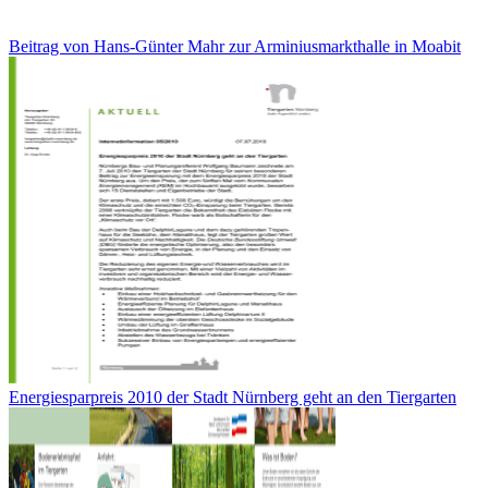
Beitrag von Hans-Günter Mahr zur Arminiusmarkthalle in Moabit
Energiesparpreis 2010 der Stadt Nürnberg geht an den Tiergarten