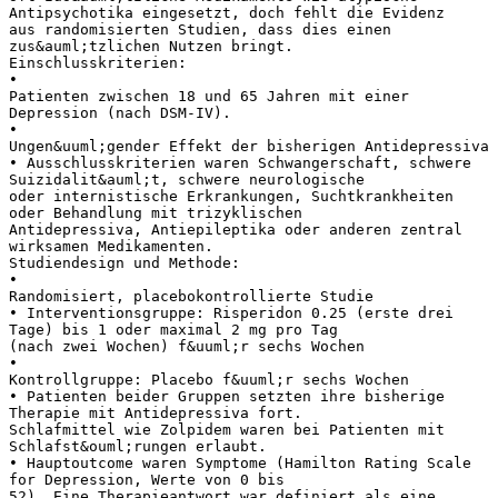
Antipsychotika eingesetzt, doch fehlt die Evidenz
aus randomisierten Studien, dass dies einen
zus&auml;tzlichen Nutzen bringt.
Einschlusskriterien:
•
Patienten zwischen 18 und 65 Jahren mit einer
Depression (nach DSM-IV).
•
Ungen&uuml;gender Effekt der bisherigen Antidepressiva
• Ausschlusskriterien waren Schwangerschaft, schwere
Suizidalit&auml;t, schwere neurologische
oder internistische Erkrankungen, Suchtkrankheiten
oder Behandlung mit trizyklischen
Antidepressiva, Antiepileptika oder anderen zentral
wirksamen Medikamenten.
Studiendesign und Methode:
•
Randomisiert, placebokontrollierte Studie
• Interventionsgruppe: Risperidon 0.25 (erste drei
Tage) bis 1 oder maximal 2 mg pro Tag
(nach zwei Wochen) f&uuml;r sechs Wochen
•
Kontrollgruppe: Placebo f&uuml;r sechs Wochen
• Patienten beider Gruppen setzten ihre bisherige
Therapie mit Antidepressiva fort.
Schlafmittel wie Zolpidem waren bei Patienten mit
Schlafst&ouml;rungen erlaubt.
• Hauptoutcome waren Symptome (Hamilton Rating Scale
for Depression, Werte von 0 bis
52). Eine Therapieantwort war definiert als eine