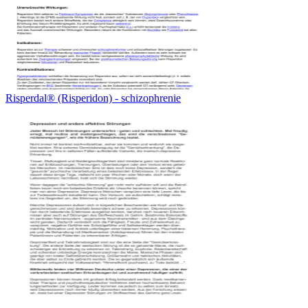
Risperdal® (Risperidon) - schizophrenie