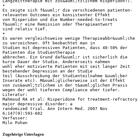
Langzeittherapie mit zus&auml;tzlichem Risperidon?).
•
Es zeigte sich f&uuml;r die verschiedenen patienten-
relevanten Outcomes ein konsistenter Effekt
von Risperidon und die Number-needed-to-treats
f&uuml;r eine Remission oder Therapieantwort
sind relativ tief.
•
Es waren vergleichsweise wenige Therapieabbr&uuml;che
zu verzeichnen. Oft beobachtet man in
Studien mit depressiven Patienten, dass 40-50% der
Patienten die Studientherapie
abbrechen. Ein Grund daf&uuml;r ist sicherlich die
kurze Dauer der Studie. Andererseits nahmen
wohl eher motivierte Patienten mit seit langer Zeit
bestehender Depression an der Studie
teil (Ausschreibung der Studienteilnahme &uuml;ber
Inserate etc). M&ouml;glicherweise ist der Effekt
von zus&auml;tzlichem in der t&auml;glichen Praxis
wegen der wohl tieferen Compliance eher tiefer.
Literatur:
Mahmoud RA et al: Risperidone for treatment-refractory
major depressive disorder: a
randomized trial. Ann Intern Med. 2007 Nov
6;147(9):593-602
Verfasser:
Zugehörige Unterlagen