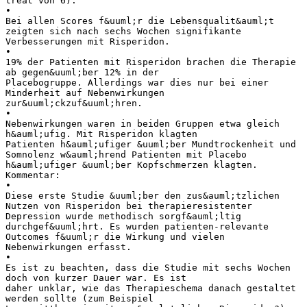
treat von 6).
•
Bei allen Scores f&uuml;r die Lebensqualit&auml;t
zeigten sich nach sechs Wochen signifikante
Verbesserungen mit Risperidon.
•
19% der Patienten mit Risperidon brachen die Therapie
ab gegen&uuml;ber 12% in der
Placebogruppe. Allerdings war dies nur bei einer
Minderheit auf Nebenwirkungen
zur&uuml;ckzuf&uuml;hren.
•
Nebenwirkungen waren in beiden Gruppen etwa gleich
h&auml;ufig. Mit Risperidon klagten
Patienten h&auml;ufiger &uuml;ber Mundtrockenheit und
Somnolenz w&auml;hrend Patienten mit Placebo
h&auml;ufiger &uuml;ber Kopfschmerzen klagten.
Kommentar:
•
Diese erste Studie &uuml;ber den zus&auml;tzlichen
Nutzen von Risperidon bei therapieresistenter
Depression wurde methodisch sorgf&auml;ltig
durchgef&uuml;hrt. Es wurden patienten-relevante
Outcomes f&uuml;r die Wirkung und vielen
Nebenwirkungen erfasst.
•
Es ist zu beachten, dass die Studie mit sechs Wochen
doch von kurzer Dauer war. Es ist
daher unklar, wie das Therapieschema danach gestaltet
werden sollte (zum Beispiel