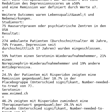
Reduktion des Depressionsscores um ≥50%
und eine Remission war definiert durch Werte ≤7.
•
Weitere Outcomes waren Lebensqualit&auml;t und
Nebenwirkungen.
Studienort:
75 Hausarztpraxen oder psychiatrische Zentren in den
USA
Resultat:
•
274 ambulante Patienten (Durchschnittsalter 46 Jahre,
74% Frauen, Depression seit
durchschnittlich 17 Jahren) wurden eingeschlossen.
•
59% hatten einen Serotonin-Wiederaufnahmehemmer, 21%
einen
Norepinephrin-Wiederaufnahmehemmer und 19% andere
Antidepressiva.
•
24.5% der Patienten mit Risperidon zeigten eine
Remission gegen&uuml;ber 10.7% in der
Placebogruppe (Unterschied signifikant, Number-needed-
to-treat von 7).
Serotonin-
www.evimed.ch
•
46.2% zeigten mit Risperidon zumindest eine
Therapieantwort gegen&uuml;ber 29.5% mit
Placebo (Unterschied signifikant, Number-needed-to-