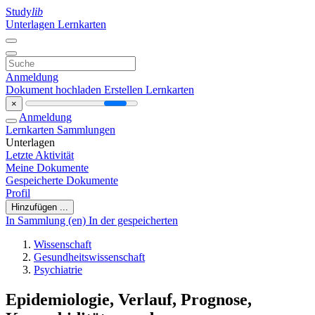
Study
lib
Unterlagen
Lernkarten
Anmeldung
Dokument hochladen
Erstellen Lernkarten
×
Anmeldung
Lernkarten
Sammlungen
Unterlagen
Letzte Aktivität
Meine Dokumente
Gespeicherte Dokumente
Profil
Hinzufügen ...
In Sammlung (en)
In der gespeicherten
Wissenschaft
Gesundheitswissenschaft
Psychiatrie
Epidemiologie, Verlauf, Prognose,