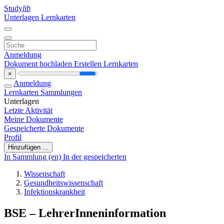
Study
lib
Unterlagen
Lernkarten
Anmeldung
Dokument hochladen
Erstellen Lernkarten
×
Anmeldung
Lernkarten
Sammlungen
Unterlagen
Letzte Aktivität
Meine Dokumente
Gespeicherte Dokumente
Profil
Hinzufügen ...
In Sammlung (en)
In der gespeicherten
Wissenschaft
Gesundheitswissenschaft
Infektionskrankheit
BSE – LehrerInneninformation