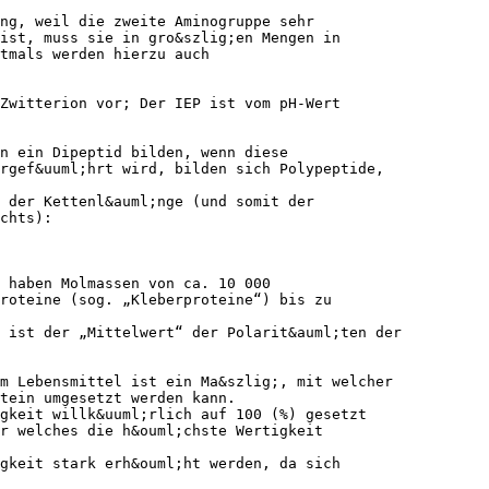
ng, weil die zweite Aminogruppe sehr
ist, muss sie in gro&szlig;en Mengen in
tmals werden hierzu auch
Zwitterion vor; Der IEP ist vom pH-Wert
n ein Dipeptid bilden, wenn diese
rgef&uuml;hrt wird, bilden sich Polypeptide,
 der Kettenl&auml;nge (und somit der
chts):
 haben Molmassen von ca. 10 000
roteine (sog. „Kleberproteine“) bis zu
 ist der „Mittelwert“ der Polarit&auml;ten der
m Lebensmittel ist ein Ma&szlig;, mit welcher
tein umgesetzt werden kann.
gkeit willk&uuml;rlich auf 100 (%) gesetzt
r welches die h&ouml;chste Wertigkeit
gkeit stark erh&ouml;ht werden, da sich