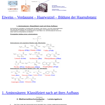
Eiweiss – Verdauung – Haarwurzel – Bildung der Haarsubstanz
1. Aminosäuren: Klassifiziert nach art ihres Aufbaus