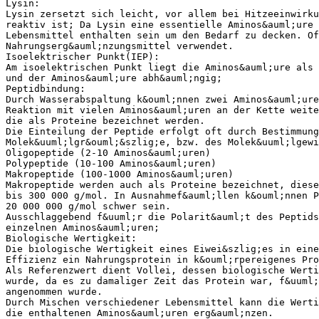
Lysin:
Lysin zersetzt sich leicht, vor allem bei Hitzeeinwirku
reaktiv ist; Da Lysin eine essentielle Aminos&auml;ure 
Lebensmittel enthalten sein um den Bedarf zu decken. Of
Nahrungserg&auml;nzungsmittel verwendet.
Isoelektrischer Punkt(IEP):
Am isoelektrischen Punkt liegt die Aminos&auml;ure als 
und der Aminos&auml;ure abh&auml;ngig;
Peptidbindung:
Durch Wasserabspaltung k&ouml;nnen zwei Aminos&auml;ure
Reaktion mit vielen Aminos&auml;uren an der Kette weite
die als Proteine bezeichnet werden.
Die Einteilung der Peptide erfolgt oft durch Bestimmung
Molek&uuml;lgr&ouml;&szlig;e, bzw. des Molek&uuml;lgewi
Oligopeptide (2-10 Aminos&auml;uren)
Polypeptide (10-100 Aminos&auml;uren)
Makropeptide (100-1000 Aminos&auml;uren)
Makropeptide werden auch als Proteine bezeichnet, diese
bis 300 000 g/mol. In Ausnahmef&auml;llen k&ouml;nnen P
20 000 000 g/mol schwer sein.
Ausschlaggebend f&uuml;r die Polarit&auml;t des Peptids
einzelnen Aminos&auml;uren;
Biologische Wertigkeit:
Die biologische Wertigkeit eines Eiwei&szlig;es in eine
Effizienz ein Nahrungsprotein in k&ouml;rpereigenes Pro
Als Referenzwert dient Vollei, dessen biologische Werti
wurde, da es zu damaliger Zeit das Protein war, f&uuml;
angenommen wurde.
Durch Mischen verschiedener Lebensmittel kann die Werti
die enthaltenen Aminos&auml;uren erg&auml;nzen.