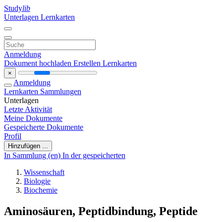
Study
lib
Unterlagen
Lernkarten
Anmeldung
Dokument hochladen
Erstellen Lernkarten
×
Anmeldung
Lernkarten
Sammlungen
Unterlagen
Letzte Aktivität
Meine Dokumente
Gespeicherte Dokumente
Profil
Hinzufügen ...
In Sammlung (en)
In der gespeicherten
Wissenschaft
Biologie
Biochemie
Aminosäuren, Peptidbindung, Peptide