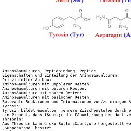
Aminos&auml;uren, Peptidbindung, Peptide
Eigenschaften und Einteilung der Aminos&auml;uren:
Prinzipieller Aufbau:
Aminos&auml;uren mit unpolaren Resten:
Aminos&auml;uren mit polaren Resten:
Aminos&auml;ure mit sauren Resten:
Aminos&auml;uren mit basischen Resten:
Relevante Reaktionen und Informationen von/zu einigen A
Tyrosin:
Tyrosin bildet &uuml;ber mehrere Zwischenstufen durch e
ein Pigment, dass f&uuml;r die F&auml;rbung der Haut ve
Threonin:
Aus Threonin kann α-oxo-Butters&auml;ure hergestellt we
„Suppenaroma“ besitzt.