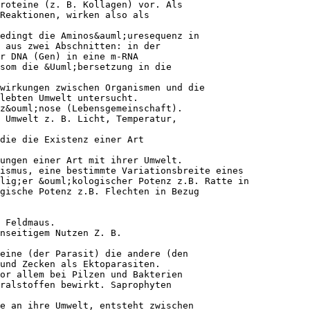
roteine (z. B. Kollagen) vor. Als
Reaktionen, wirken also als
edingt die Aminos&auml;uresequenz in
 aus zwei Abschnitten: in der
r DNA (Gen) in eine m-RNA
som die &Uuml;bersetzung in die
wirkungen zwischen Organismen und die
lebten Umwelt untersucht.
z&ouml;nose (Lebensgemeinschaft).
 Umwelt z. B. Licht, Temperatur,
die die Existenz einer Art
ungen einer Art mit ihrer Umwelt.
ismus, eine bestimmte Variationsbreite eines
lig;er &ouml;kologischer Potenz z.B. Ratte in
gische Potenz z.B. Flechten in Bezug
 Feldmaus.
nseitigem Nutzen Z. B.
 eine (der Parasit) die andere (den
und Zecken als Ektoparasiten.
or allem bei Pilzen und Bakterien
ralstoffen bewirkt. Saprophyten
e an ihre Umwelt, entsteht zwischen