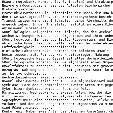
H&auml;moglobin), Hormone (z. B. Insulin) und Strukturp
Enzyme erm&ouml;glichen sie das Ablaufen biochemischer 
Biokatalysatoren.
Proteinbiosynthese: Die Reihenfolge der Basen der DNA b
den Eiwei&szlig;stoffen. Die Proteinbiosynthese besteht
Transskription wird die Information eines Abschnitts de
umgeschrieben. In der Translation erfolgt an einem Ribo
Aminos&auml;uresequenz.
&Ouml;kologie: Teilgebiet der Biologie, das die Wechsel
Wechselwirkungen zwischen den Organismen und ihrer unbe
&Ouml;kosystem: Einheit aus Biotop (Lebensraum) und Bio
Abiotische Umweltfaktoren: alle Faktoren der unbelebten
Luftfeuchtigkeit, Bodenbeschaffenheit.
Biotische Faktoren: alle Faktoren der belebten Umwelt, 
beeinflussen, z.B. Feinde, Krankheitserreger, Nahrung.
&Ouml;kologische Nische: Gesamtheit aller Wechselbezieh
&Ouml;kologische Potenz: die F&auml;higkeit eines Organ
Umweltfaktors zu ertragen. Es gibt Lebewesen mit gro&sz
Bezug auf Nahrung und Lebewesen mit geringer &ouml;kolo
auf Luftverschmutzung.
Wechselbeziehungen zwischen Lebewesen:
R&auml;uber-Beute-Beziehung: z.B. M&auml;usebussard und
Symbiose: Form des Zusammenlebens zweier Arten mit gege
Mykorrhiza: Symbiose zwischen Baum und Pilz.
Parasitismus: Wechselwirkung zweier Arten, bei der die
Wirt) ausnutzt z. B. Bandw&uuml;rmer als Endoparasiten 
Saprophytismus: eine heterotrophe Lebensweise, welche v
vorkommt und den Abbau abgestorbener Organismen zu Mine
sind F&auml;ulniserreger.
Konkurrenz: Haben zwei Arten die gleichen Anspr&uuml;ch