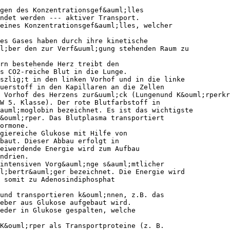
gen des Konzentrationsgef&auml;lles
endet werden --- aktiver Transport.
eines Konzentrationsgef&auml;lles, welcher
es Gases haben durch ihre kinetische
l;ber den zur Verf&uuml;gung stehenden Raum zu
rn bestehende Herz treibt den
s CO2-reiche Blut in die Lunge.
szlig;t in den linken Vorhof und in die linke
uerstoff in den Kapillaren an die Zellen
 Vorhof des Herzens zur&uuml;ck (Lungenund K&ouml;rperkr
W 5. Klasse). Der rote Blutfarbstoff in
auml;moglobin bezeichnet. Es ist das wichtigste
&ouml;rper. Das Blutplasma transportiert
ormone.
giereiche Glukose mit Hilfe von
baut. Dieser Abbau erfolgt in
reiwerdende Energie wird zum Aufbau
ndrien.
intensiven Vorg&auml;nge s&auml;mtlicher
l;bertr&auml;ger bezeichnet. Die Energie wird
 somit zu Adenosindiphosphat
und transportieren k&ouml;nnen, z.B. das
eber aus Glukose aufgebaut wird.
eder in Glukose gespalten, welche
K&ouml;rper als Transportproteine (z. B.