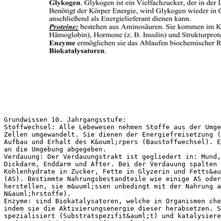
Grundwissen 10. Jahrgangsstufe:
Stoffwechsel: Alle Lebewesen nehmen Stoffe aus der Umge
Zellen umgewandelt. Sie dienen der Energiefreisetzung (
Aufbau und Erhalt des K&ouml;rpers (Baustoffwechsel). E
an die Umgebung abgegeben.
Verdauung: Der Verdauungstrakt ist gegliedert in: Mund,
Dickdarm, Enddarm und After. Bei der Verdauung spalten 
Kohlenhydrate in Zucker, Fette in Glyzerin und Fetts&au
(AS). Bestimmte Nahrungsbestandteile wie einige AS oder
herstellen, sie m&uuml;ssen unbedingt mit der Nahrung a
N&auml;hrstoffe).
Enzyme: sind Biokatalysatoren, welche in Organismen che
indem sie die Aktivierungsenergie dieser herabsetzen. S
spezialisiert (Substratspezifit&auml;t) und katalysiere