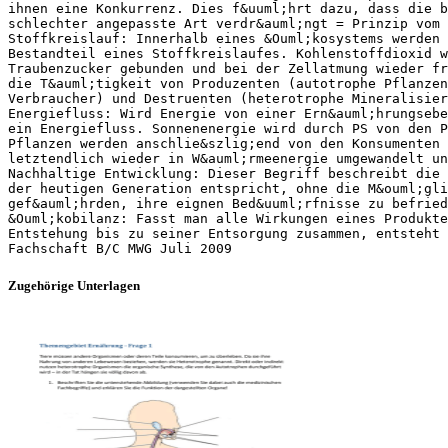
ihnen eine Konkurrenz. Dies f&uuml;hrt dazu, dass die b
schlechter angepasste Art verdr&auml;ngt = Prinzip vom 
Stoffkreislauf: Innerhalb eines &Ouml;kosystems werden 
Bestandteil eines Stoffkreislaufes. Kohlenstoffdioxid w
Traubenzucker gebunden und bei der Zellatmung wieder fr
die T&auml;tigkeit von Produzenten (autotrophe Pflanzen
Verbraucher) und Destruenten (heterotrophe Mineralisier
Energiefluss: Wird Energie von einer Ern&auml;hrungsebe
ein Energiefluss. Sonnenenergie wird durch PS von den P
Pflanzen werden anschlie&szlig;end von den Konsumenten 
letztendlich wieder in W&auml;rmeenergie umgewandelt un
Nachhaltige Entwicklung: Dieser Begriff beschreibt die 
der heutigen Generation entspricht, ohne die M&ouml;gli
gef&auml;hrden, ihre eignen Bed&uuml;rfnisse zu befried
&Ouml;kobilanz: Fasst man alle Wirkungen eines Produkte
Entstehung bis zu seiner Entsorgung zusammen, entsteht 
Zugehörige Unterlagen