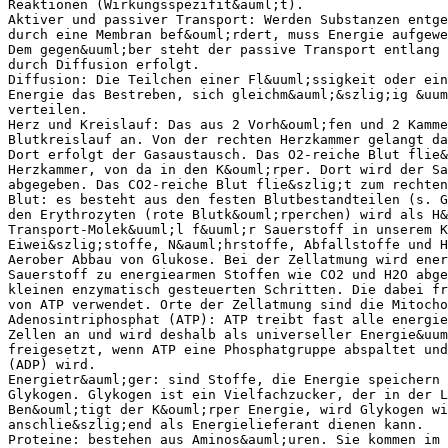
Reaktionen (Wirkungsspezifit&auml;t).
Aktiver und passiver Transport: Werden Substanzen entge
durch eine Membran bef&ouml;rdert, muss Energie aufgew
Dem gegen&uuml;ber steht der passive Transport entlang 
durch Diffusion erfolgt.
Diffusion: Die Teilchen einer Fl&uuml;ssigkeit oder ein
Energie das Bestreben, sich gleichm&auml;&szlig;ig &uum
verteilen.
Herz und Kreislauf: Das aus 2 Vorh&ouml;fen und 2 Kamme
Blutkreislauf an. Von der rechten Herzkammer gelangt da
Dort erfolgt der Gasaustausch. Das O2-reiche Blut flie&
Herzkammer, von da in den K&ouml;rper. Dort wird der Sa
abgegeben. Das CO2-reiche Blut flie&szlig;t zum rechten
Blut: es besteht aus den festen Blutbestandteilen (s. G
den Erythrozyten (rote Blutk&ouml;rperchen) wird als H&
Transport-Molek&uuml;l f&uuml;r Sauerstoff in unserem K
Eiwei&szlig;stoffe, N&auml;hrstoffe, Abfallstoffe und H
Aerober Abbau von Glukose. Bei der Zellatmung wird ener
Sauerstoff zu energiearmen Stoffen wie CO2 und H2O abge
kleinen enzymatisch gesteuerten Schritten. Die dabei f
von ATP verwendet. Orte der Zellatmung sind die Mitocho
Adenosintriphosphat (ATP): ATP treibt fast alle energie
Zellen an und wird deshalb als universeller Energie&uum
freigesetzt, wenn ATP eine Phosphatgruppe abspaltet und
(ADP) wird.
Energietr&auml;ger: sind Stoffe, die Energie speichern 
Glykogen. Glykogen ist ein Vielfachzucker, der in der L
Ben&ouml;tigt der K&ouml;rper Energie, wird Glykogen wi
anschlie&szlig;end als Energielieferant dienen kann.
Proteine: bestehen aus Aminos&auml;uren. Sie kommen im 