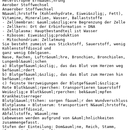
Heterotrophe Ern&auml;hrung
Aerober Stoffwechsel
Anaerober Stoffwechsel
N&auml;hrstoffe (Kohlenhydrate, Eiwei&szlig;, Fett),
Vitamine, Mineralien, Wasser, Ballaststoffe
- Zellmembran: &auml;u&szlig;ere Begrenzung der Zelle
- Zellkern: Ort der Erbinformation = DNA
- Zellplasma: Hauptbestandteil ist Wasser
- Ribosom: Eiwei&szlig;produktion
- Mitochondrium: Zellatmung
Sie besteht zumeist aus Stickstoff, Sauerstoff, wenig
Kohlenstoffdioxid und
ganz wenig Edelgasen.
Nase, Rachen, Luftr&ouml;hre, Bronchien, Bronchiolen,
Lungenbl&auml;schen
a) Blutgef&auml;&szlig;, das das Blut vom Herzen weg
bef&ouml;rdert
b) Blutgef&auml;&szlig;, das das Blut zum Herzen hin
bef&ouml;rdert
c) feinste Verzweigungen der Blutgef&auml;&szlig;e
Rote Blutk&ouml;rperchen: transportieren Sauerstoff
Wei&szlig;e Blutk&ouml;rperchen: bek&auml;mpfen
Krankheitserreger
Blutpl&auml;ttchen: sorgen f&uuml;r den Wundverschluss
Blutplasma = Blutserum: transportiert N&auml;hrstoffe,
Kohlenstoffdioxid,
Abfallstoffe, W&auml;rme
Lebewesen werden aufgrund von &Auml;hnlichkeiten
zusammengefasst.
Stufen der Einteilung: Dom&auml;ne, Reich, Stamm,