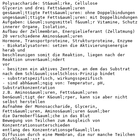
Polysaccharide: St&auml;rke, Cellulose
Glycerin und drei Fetts&auml;uren
ges&auml;ttigte Fetts&auml;uren: ohne Doppelbindungen
unges&auml;ttigte Fetts&auml;uren: mit Doppelbindungen
Aufgaben: L&ouml;sungsmittel f&uuml;r Vitamine, Schutz
innerer Organe, Isolation,
Aufbau der Zellmembran, Energielieferant (Zellatmung)
20 verschiedene Aminos&auml;uren
Hormone, Transportproteine, Strukturproteine, Enzyme
- Biokatalysatoren: setzen die Aktivierungsenergie
herab und
beschleunigen somit die Reaktion, liegen nach der
Reaktion unver&auml;ndert
vor
- besitzen ein aktives Zentrum, an dem das Substrat
nach dem Schl&uuml;sselSchloss-Prinzip bindet
- substratspezifisch, wirkungsspezifisch
- sind abh&auml;ngig von: Temperatur, pH,
Substratkonzentration
z.B. Aminos&auml;uren, Fetts&auml;uren
ben&ouml;tigt der K&ouml;rper, kann sie aber nicht
selbst herstellen
Aufnahme der Monosaccharide, Glycerin,
Fetts&auml;uren, Aminos&auml;uren &uuml;ber
die Darmoberfl&auml;che in das Blut
Bewegung von Teilchen zum Ausgleich von
Konzentrationsunterschieden
entlang des Konzentrationsgef&auml;lles
Diffusion durch eine Membran, die nur manche Teilchen
durchl&auml;sst =