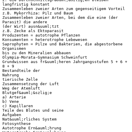
langfristig konstant
Zusammenleben zweier Arten zum gegenseitigem Vorteil
z.B. Mykorrhiza: Pilz und Baum
Zusammenleben zweier Arten, bei dem die eine (der
Parasit) die andere
(der Wirt) ausn&uuml;tzt
z.B. Zecke als Ektoparasit
Produzenten = autotrophe Pflanzen
Konsumenten = heterotrophe Lebewesen
Saprophyten = Pilze und Bakterien, die abgestorbene
Organismen
bis zu den Mineralien abbauen
Olympia-Morata-Gymnasium Schweinfurt
Grundwissen aus fr&uuml;heren Jahrgangsstufen 5 + 6 +
8 + 9
Bestandteile der
Nahrung
tierische Zelle
Zusammensetzung der Luft
Weg der Atemluft
Blutgef&auml;&szlig;e
a) Arterie
b) Vene
c) Kapillaren
Teile des Blutes und seine
Aufgaben
Nat&uuml;rliches System
Fotosynthese
Autotrophe Ern&auml;hrung