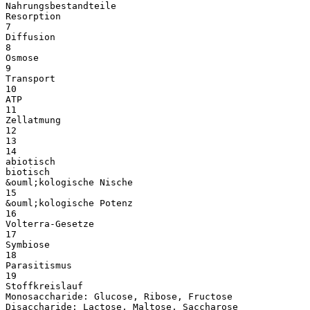
Nahrungsbestandteile
Resorption
7
Diffusion
8
Osmose
9
Transport
10
ATP
11
Zellatmung
12
13
14
abiotisch
biotisch
&ouml;kologische Nische
15
&ouml;kologische Potenz
16
Volterra-Gesetze
17
Symbiose
18
Parasitismus
19
Stoffkreislauf
Monosaccharide: Glucose, Ribose, Fructose
Disaccharide: Lactose, Maltose, Saccharose