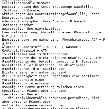
selektivpermeable Membran
passiv: entlang des Konzentrationsgef&auml;lles
(Diffusion / Osmose)
aktiv: gegen das Konzentrationsgef&auml;lle, unter
Energieverbrauch
Adenosintriphosphat (Base Adenin + Ribose +
3&times;Phosphat)
universeller Energietr&auml;ger
Energiefreisetzung: Abspaltung einer Phosphatgruppe
ATP  ADP + P
Energiebindung: Aufnahme einer Phosphatgruppe ADP + P
 ATP
Glucose + Sauerstoff + ADP + P  Wasser +
Kohlenstoffdioxid + ATP
im Zellplasma und im Mitochondrium
Umweltfaktoren der nicht belebten Umwelt, z.B. Licht
Umweltfaktoren der belebten Umwelt, z.B. Symbiose
Gesamtheit aller biotischen und abiotischen
Umweltfaktoren, die f&uuml;r die
Existenz einer Art notwendig sind.
die F&auml;higkeit eines Organismus eine bestimmte
Variationsbreite eines
Umweltfaktors zu ertragen
R&auml;uber-Beute-Beziehung zwischen einem
spezifischen R&auml;uber und einer
spezifischen Beute
1. die Individuenzahlen schwanken periodisch, sind
aber zwischen R&auml;uber
und Beute phasenweise verschoben
2. die Durchschnittsgr&ouml;&szlig;en bleiben