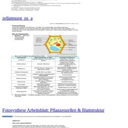
zellatmung_ps_a
Fotosynthese Arbeitsblatt: Pflanzenzellen & Blattstruktur