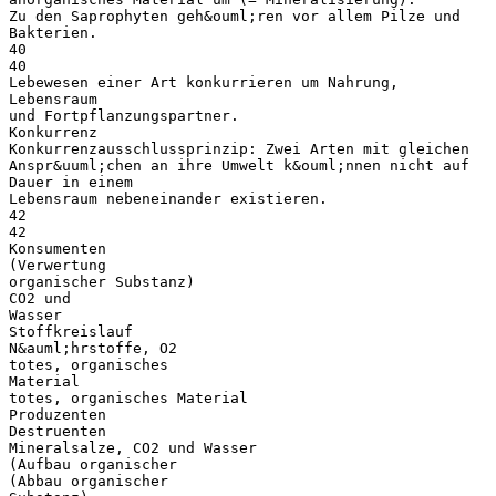
Zu den Saprophyten geh&ouml;ren vor allem Pilze und
Bakterien.
40
40
Lebewesen einer Art konkurrieren um Nahrung,
Lebensraum
und Fortpflanzungspartner.
Konkurrenz
Konkurrenzausschlussprinzip: Zwei Arten mit gleichen
Anspr&uuml;chen an ihre Umwelt k&ouml;nnen nicht auf
Dauer in einem
Lebensraum nebeneinander existieren.
42
42
Konsumenten
(Verwertung
organischer Substanz)
CO2 und
Wasser
Stoffkreislauf
N&auml;hrstoffe, O2
totes, organisches
Material
totes, organisches Material
Produzenten
Destruenten
Mineralsalze, CO2 und Wasser
(Aufbau organischer
(Abbau organischer