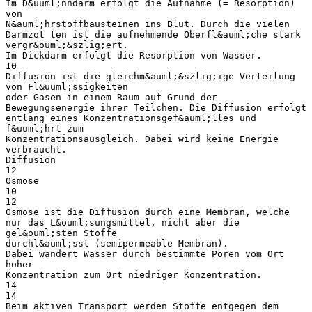
Im D&uuml;nndarm erfolgt die Aufnahme (= Resorption)
von
N&auml;hrstoffbausteinen ins Blut. Durch die vielen
Darmzot ten ist die aufnehmende Oberfl&auml;che stark
vergr&ouml;&szlig;ert.
Im Dickdarm erfolgt die Resorption von Wasser.
10
Diffusion ist die gleichm&auml;&szlig;ige Verteilung
von Fl&uuml;ssigkeiten
oder Gasen in einem Raum auf Grund der
Bewegungsenergie ihrer Teilchen. Die Diffusion erfolgt
entlang eines Konzentrationsgef&auml;lles und
f&uuml;hrt zum
Konzentrationsausgleich. Dabei wird keine Energie
verbraucht.
Diffusion
12
Osmose
10
12
Osmose ist die Diffusion durch eine Membran, welche
nur das L&ouml;sungsmittel, nicht aber die
gel&ouml;sten Stoffe
durchl&auml;sst (semipermeable Membran).
Dabei wandert Wasser durch bestimmte Poren vom Ort
hoher
Konzentration zum Ort niedriger Konzentration.
14
14
Beim aktiven Transport werden Stoffe entgegen dem