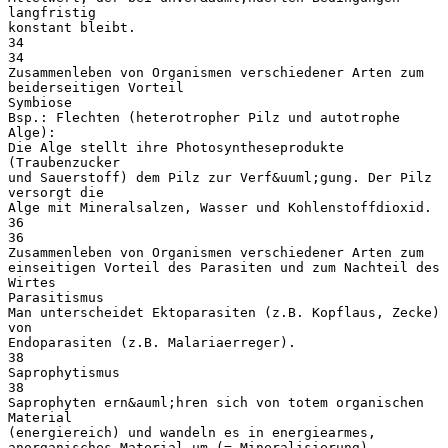
langfristig
konstant bleibt.
34
34
Zusammenleben von Organismen verschiedener Arten zum
beiderseitigen Vorteil
Symbiose
Bsp.: Flechten (heterotropher Pilz und autotrophe
Alge):
Die Alge stellt ihre Photosyntheseprodukte
(Traubenzucker
und Sauerstoff) dem Pilz zur Verf&uuml;gung. Der Pilz
versorgt die
Alge mit Mineralsalzen, Wasser und Kohlenstoffdioxid.
36
36
Zusammenleben von Organismen verschiedener Arten zum
einseitigen Vorteil des Parasiten und zum Nachteil des
Wirtes
Parasitismus
Man unterscheidet Ektoparasiten (z.B. Kopflaus, Zecke)
von
Endoparasiten (z.B. Malariaerreger).
38
Saprophytismus
38
Saprophyten ern&auml;hren sich von totem organischen
Material
(energiereich) und wandeln es in energiearmes,
anorganisches Material um (= Mineralisierung).