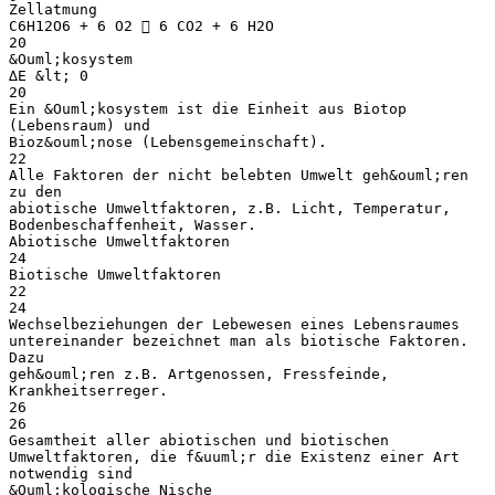
Zellatmung
C6H12O6 + 6 O2  6 CO2 + 6 H2O
20
&Ouml;kosystem
∆E &lt; 0
20
Ein &Ouml;kosystem ist die Einheit aus Biotop
(Lebensraum) und
Bioz&ouml;nose (Lebensgemeinschaft).
22
Alle Faktoren der nicht belebten Umwelt geh&ouml;ren
zu den
abiotische Umweltfaktoren, z.B. Licht, Temperatur,
Bodenbeschaffenheit, Wasser.
Abiotische Umweltfaktoren
24
Biotische Umweltfaktoren
22
24
Wechselbeziehungen der Lebewesen eines Lebensraumes
untereinander bezeichnet man als biotische Faktoren.
Dazu
geh&ouml;ren z.B. Artgenossen, Fressfeinde,
Krankheitserreger.
26
26
Gesamtheit aller abiotischen und biotischen
Umweltfaktoren, die f&uuml;r die Existenz einer Art
notwendig sind
&Ouml;kologische Nische