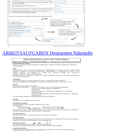
ARBEITSAUFGABEN Destruenten Nährstoffe