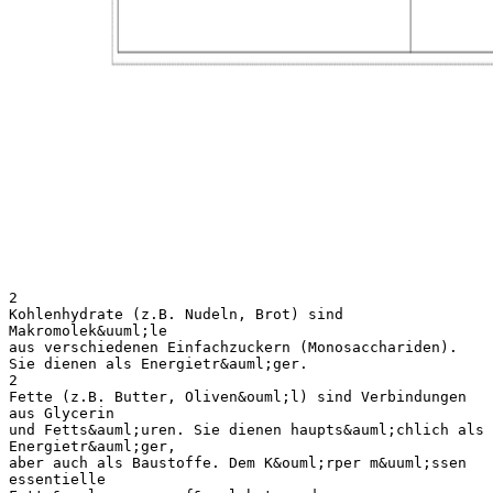
2
Kohlenhydrate (z.B. Nudeln, Brot) sind
Makromolek&uuml;le
aus verschiedenen Einfachzuckern (Monosacchariden).
Sie dienen als Energietr&auml;ger.
2
Fette (z.B. Butter, Oliven&ouml;l) sind Verbindungen
aus Glycerin
und Fetts&auml;uren. Sie dienen haupts&auml;chlich als
Energietr&auml;ger,
aber auch als Baustoffe. Dem K&ouml;rper m&uuml;ssen
essentielle