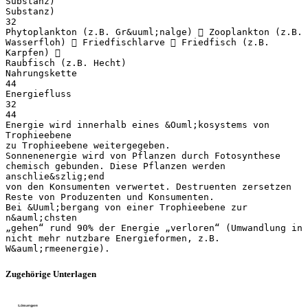
Substanz)
Substanz)
32
Phytoplankton (z.B. Gr&uuml;nalge)  Zooplankton (z.B.
Wasserfloh)  Friedfischlarve  Friedfisch (z.B.
Karpfen) 
Raubfisch (z.B. Hecht)
Nahrungskette
44
Energiefluss
32
44
Energie wird innerhalb eines &Ouml;kosystems von
Trophieebene
zu Trophieebene weitergegeben.
Sonnenenergie wird von Pflanzen durch Fotosynthese
chemisch gebunden. Diese Pflanzen werden
anschlie&szlig;end
von den Konsumenten verwertet. Destruenten zersetzen
Reste von Produzenten und Konsumenten.
Bei &Uuml;bergang von einer Trophieebene zur
n&auml;chsten
„gehen“ rund 90% der Energie „verloren“ (Umwandlung in
nicht mehr nutzbare Energieformen, z.B.
Zugehörige Unterlagen