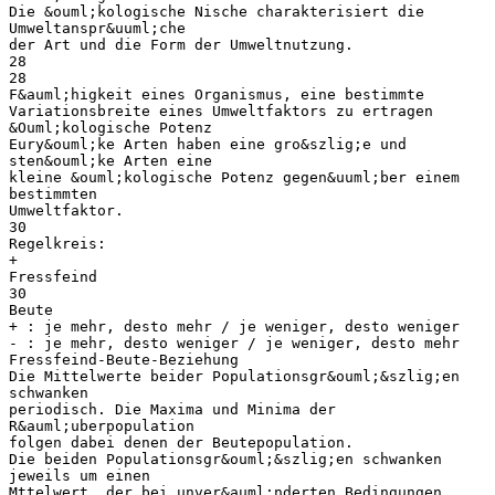
Die &ouml;kologische Nische charakterisiert die
Umweltanspr&uuml;che
der Art und die Form der Umweltnutzung.
28
28
F&auml;higkeit eines Organismus, eine bestimmte
Variationsbreite eines Umweltfaktors zu ertragen
&Ouml;kologische Potenz
Eury&ouml;ke Arten haben eine gro&szlig;e und
sten&ouml;ke Arten eine
kleine &ouml;kologische Potenz gegen&uuml;ber einem
bestimmten
Umweltfaktor.
30
Regelkreis:
+
Fressfeind
30
Beute
+ : je mehr, desto mehr / je weniger, desto weniger
- : je mehr, desto weniger / je weniger, desto mehr
Fressfeind-Beute-Beziehung
Die Mittelwerte beider Populationsgr&ouml;&szlig;en
schwanken
periodisch. Die Maxima und Minima der
R&auml;uberpopulation
folgen dabei denen der Beutepopulation.
Die beiden Populationsgr&ouml;&szlig;en schwanken
jeweils um einen
Mttelwert, der bei unver&auml;nderten Bedingungen