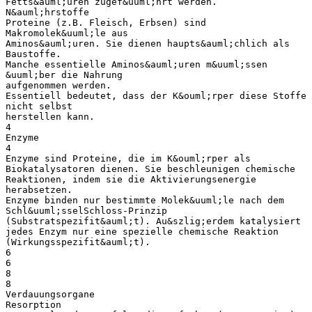
Fetts&auml;uren zugef&uuml;hrt werden.
N&auml;hrstoffe
Proteine (z.B. Fleisch, Erbsen) sind
Makromolek&uuml;le aus
Aminos&auml;uren. Sie dienen haupts&auml;chlich als
Baustoffe.
Manche essentielle Aminos&auml;uren m&uuml;ssen
&uuml;ber die Nahrung
aufgenommen werden.
Essentiell bedeutet, dass der K&ouml;rper diese Stoffe
nicht selbst
herstellen kann.
4
Enzyme
4
Enzyme sind Proteine, die im K&ouml;rper als
Biokatalysatoren dienen. Sie beschleunigen chemische
Reaktionen, indem sie die Aktivierungsenergie
herabsetzen.
Enzyme binden nur bestimmte Molek&uuml;le nach dem
Schl&uuml;sselSchloss-Prinzip
(Substratspezifit&auml;t). Au&szlig;erdem katalysiert
jedes Enzym nur eine spezielle chemische Reaktion
(Wirkungsspezifit&auml;t).
6
6
8
8
Verdauungsorgane
Resorption