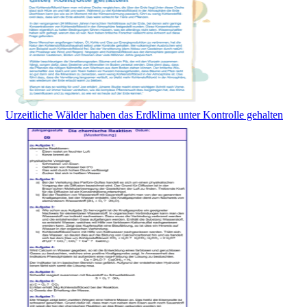
Urzeitliche Wälder haben das Erdklima unter Kontrolle gehalten