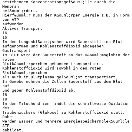
bestehenden Konzentrationsgef&auml;lle durch die
Membran
bef&ouml;rdert.
Hierf&uuml;r muss der K&ouml;rper Energie z.B. in Form
von ATP
aufwenden.
Aktiver Transport
16
16
In den Lungenbl&auml;schen wird Sauerstoff ins Blut
aufgenommen und Kohlenstoffdioxid abgegeben.
Gastransport
Im Blut wird der Sauerstoff an das H&auml;moglobin der
roten
Blutk&ouml;rperchen gebunden transportiert.
Kohlenstoffdioxid wird sowohl in den roten
Blutk&ouml;rperchen
als auch im Blutplasma gel&ouml;st transportiert.
Im Gewebe nehmen die Zellen Sauerstoff aus dem Blut
auf
und geben Kohlenstoffdioxid ab.
18
18
In den Mitochondrien findet die schrittweise Oxidation
des
Traubenzuckers (Glukose) zu Kohlenstoffdioxid statt.
Dabei
werden Wasser und mehrere Energiespeichermolek&uuml;le
ATP
gebildet.