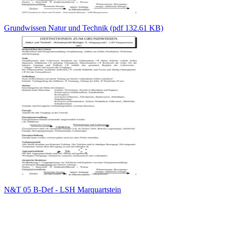
Grundwissen Natur und Technik (pdf 132.61 KB)
N&T 05 B-Def - LSH Marquartstein