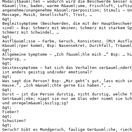
Modalit&auml;ten – wodurch wird die Beschwerde besser o
K&auml;lte, baden, warme R&auml;ume, Frischluft, Luftz
angenehme/unangenehme K&ouml;rperposition; Stimuli – U
Massage, Musik, Gesellschaft, Trost, …
&gt;
Begleitsymptome (Beschwerden, die mit der Hauptbeschwer
sind) – Bsp: Schmerz mit Weinen; Schmerz mit starkem Sp
Schmerz mit Schwindel, …
&gt;
Ausfl&uuml;sse – Farbe, Geruch, Konsistenz. (Mit Ausflu
K&ouml;rper kommt, Bsp: Nasensekret, Durchfall, Tr&auml
&gt;
Allgemeine Symptome – „Ich f&uuml;hle mich …“ Bsp: … hi
hungrig, …
&gt;
Geistessymptome – hat sich das Verhalten ver&auml;ndert
ist anders geistig und/oder emotional?
&gt;
Was sagt die Person? Bsp: „Mir geht’s gut, lass mich in
Hause.“, „Ich m&ouml;chte gerne Eis haben.“, …
&gt;
Durst – ist die Person durstig, nicht durstig, welche T
Getr&auml;nke; nippt sie nur am Glas oder nimmt sie Sch
und unregelm&auml;&szlig;ig?
&gt;
Fieber?
&gt;
Schwitzen?
&gt;
Geruch? Gibt es Mundgeruch, faulige Ger&uuml;che, riech