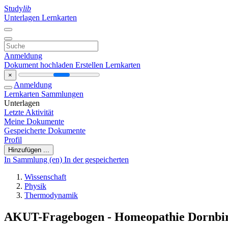
Study
lib
Unterlagen
Lernkarten
Anmeldung
Dokument hochladen
Erstellen Lernkarten
×
Anmeldung
Lernkarten
Sammlungen
Unterlagen
Letzte Aktivität
Meine Dokumente
Gespeicherte Dokumente
Profil
Hinzufügen ...
In Sammlung (en)
In der gespeicherten
Wissenschaft
Physik
Thermodynamik
AKUT-Fragebogen - Homeopathie Dornbi