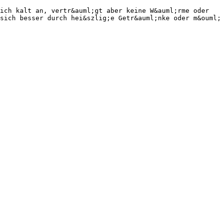
ich kalt an, vertr&auml;gt aber keine W&auml;rme oder
sich besser durch hei&szlig;e Getr&auml;nke oder m&ouml;