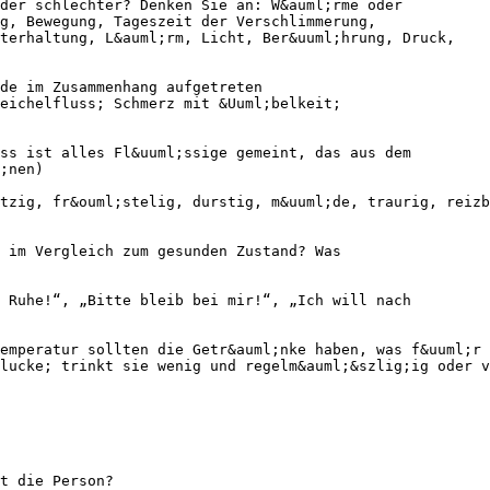
der schlechter? Denken Sie an: W&auml;rme oder
ug, Bewegung, Tageszeit der Verschlimmerung,
nterhaltung, L&auml;rm, Licht, Ber&uuml;hrung, Druck,
de im Zusammenhang aufgetreten
eichelfluss; Schmerz mit &Uuml;belkeit;
ss ist alles Fl&uuml;ssige gemeint, das aus dem
;nen)
tzig, fr&ouml;stelig, durstig, m&uuml;de, traurig, reizb
 im Vergleich zum gesunden Zustand? Was
 Ruhe!“, „Bitte bleib bei mir!“, „Ich will nach
emperatur sollten die Getr&auml;nke haben, was f&uuml;r
lucke; trinkt sie wenig und regelm&auml;&szlig;ig oder v
t die Person?