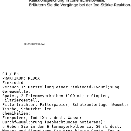
CH / Bs
PRAKTIKUM: REDOX
Zinkiodid
Versuch 1: Herstellung einer Zinkiodid-L&ouml;sung
Ger&auml;te:
Spatel, 2 Erlenmeyerkolben (100 mL) + Stopfen,
Filtriergestell,
Filtertrichter, Filterpapier, Schutzunterlage f&uuml;r
Tische, Schutzbrillen
Chemikalien:
Zinkpulver, Iod [Xn], dest. Wasser
Durchf&uuml;hrung (Beobachtungen notieren!):
▫ Geben Sie in den Erlenmeyerkolben ca. 50 mL dest.
Wasser und f&uuml;gen Sie drei kleine Spatel Iod zu.