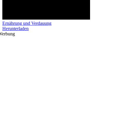
Ernährung und Verdauung
Herunterladen
Werbung