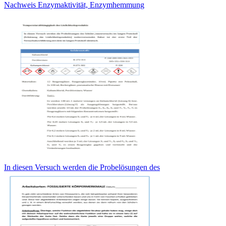
Nachweis Enzymaktivität, Enzymhemmung
In diesen Versuch werden die Probelösungen des