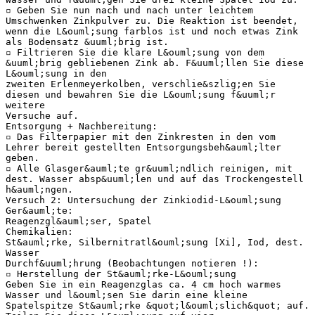
▫ Geben Sie nun nach und nach unter leichtem
Umschwenken Zinkpulver zu. Die Reaktion ist beendet,
wenn die L&ouml;sung farblos ist und noch etwas Zink
als Bodensatz &uuml;brig ist.
▫ Filtrieren Sie die klare L&ouml;sung von dem
&uuml;brig gebliebenen Zink ab. F&uuml;llen Sie diese
L&ouml;sung in den
zweiten Erlenmeyerkolben, verschlie&szlig;en Sie
diesen und bewahren Sie die L&ouml;sung f&uuml;r
weitere
Versuche auf.
Entsorgung + Nachbereitung:
▫ Das Filterpapier mit den Zinkresten in den vom
Lehrer bereit gestellten Entsorgungsbeh&auml;lter
geben.
▫ Alle Glasger&auml;te gr&uuml;ndlich reinigen, mit
dest. Wasser absp&uuml;len und auf das Trockengestell
h&auml;ngen.
Versuch 2: Untersuchung der Zinkiodid-L&ouml;sung
Ger&auml;te:
Reagenzgl&auml;ser, Spatel
Chemikalien:
St&auml;rke, Silbernitratl&ouml;sung [Xi], Iod, dest.
Wasser
Durchf&uuml;hrung (Beobachtungen notieren !):
▫ Herstellung der St&auml;rke-L&ouml;sung
Geben Sie in ein Reagenzglas ca. 4 cm hoch warmes
Wasser und l&ouml;sen Sie darin eine kleine
Spatelspitze St&auml;rke &quot;l&ouml;slich&quot; auf.