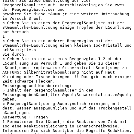
Teilen Sie diese L&ouml;sung auf vier
Reagenzgl&auml;ser auf. Verschlie&szlig;en Sie zwei
der Reagenzgl&auml;ser und
bewahren Sie diese f&uuml;r eine weitere Untersuchung
in Versuch 3 auf.
▫ Geben Sie in eines der Reagenzgl&auml;ser mit der
St&auml;rke-L&ouml;sung einige Tropfen der L&ouml;sung
aus Versuch
1.
▫ Geben Sie in ein anderes Reagenzglas mit der
St&auml;rke-L&ouml;sung einen kleinen Iod-Kristall und
sch&uuml;tteln
Sie durch.
▫ Geben Sie in ein weiteres Reagenzglas 1-2 mL der
L&ouml;sung aus Versuch 1 und geben Sie zu dieser
L&ouml;sung tropfenweise Silbernitrat-L&ouml;sung zu.
ACHTUNG: Silbernitratl&ouml;sung nicht auf Haut,
Kleidung oder Tische bringen !!! Das gibt nach einiger
Zeit schwarze Flecken.
Entsorgung und Nachbereitung:
▫ Inhalt der Reagenzgl&auml;ser in den
Entsorgungsbeh&auml;lter &quot;Schwermetallsalze&quot;
geben.
▫ Reagenzgl&auml;ser gr&uuml;ndlich reinigen, mit
dest. Wasser aussp&uuml;len und auf das Trockengestell
h&auml;ngen.
Auswertung + Fragen:
1 Formulieren Sie f&uuml;r die Reaktion von Zink mit
Iod eine Reaktionsgleichung in Ionenschreibweise.
Informieren Sie sich &uuml;ber die Begriffe Reduktion,