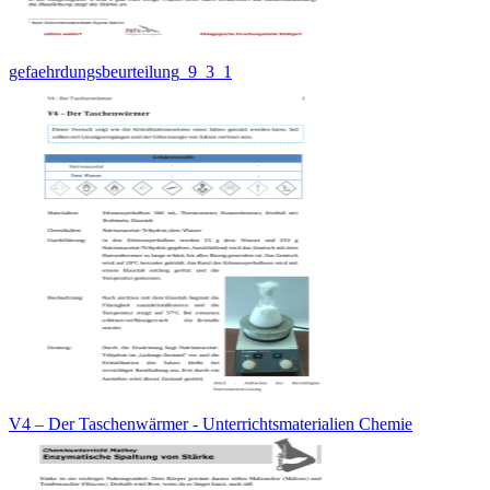
gefaehrdungsbeurteilung_9_3_1
V4 – Der Taschenwärmer - Unterrichtsmaterialien Chemie