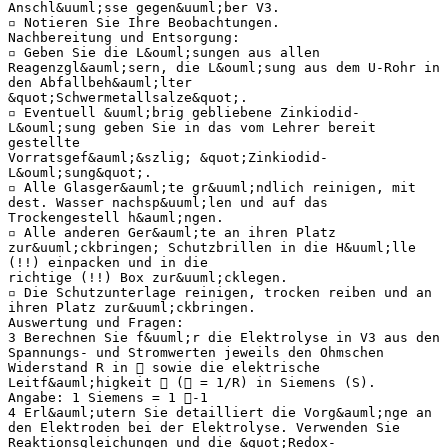
Anschl&uuml;sse gegen&uuml;ber V3.
▫ Notieren Sie Ihre Beobachtungen.
Nachbereitung und Entsorgung:
▫ Geben Sie die L&ouml;sungen aus allen
Reagenzgl&auml;sern, die L&ouml;sung aus dem U-Rohr in
den Abfallbeh&auml;lter
&quot;Schwermetallsalze&quot;.
▫ Eventuell &uuml;brig gebliebene Zinkiodid-
L&ouml;sung geben Sie in das vom Lehrer bereit
gestellte
Vorratsgef&auml;&szlig; &quot;Zinkiodid-
L&ouml;sung&quot;.
▫ Alle Glasger&auml;te gr&uuml;ndlich reinigen, mit
dest. Wasser nachsp&uuml;len und auf das
Trockengestell h&auml;ngen.
▫ Alle anderen Ger&auml;te an ihren Platz
zur&uuml;ckbringen; Schutzbrillen in die H&uuml;lle
(!!) einpacken und in die
richtige (!!) Box zur&uuml;cklegen.
▫ Die Schutzunterlage reinigen, trocken reiben und an
ihren Platz zur&uuml;ckbringen.
Auswertung und Fragen:
3 Berechnen Sie f&uuml;r die Elektrolyse in V3 aus den
Spannungs- und Stromwerten jeweils den Ohmschen
Widerstand R in  sowie die elektrische
Leitf&auml;higkeit  ( = 1/R) in Siemens (S).
Angabe: 1 Siemens = 1 -1
4 Erl&auml;utern Sie detailliert die Vorg&auml;nge an
den Elektroden bei der Elektrolyse. Verwenden Sie
Reaktionsgleichungen und die &quot;Redox-