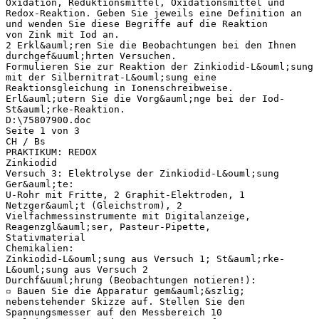
Oxidation, Reduktionsmittel, Oxidationsmittel und
Redox-Reaktion. Geben Sie jeweils eine Definition an
und wenden Sie diese Begriffe auf die Reaktion
von Zink mit Iod an.
2 Erkl&auml;ren Sie die Beobachtungen bei den Ihnen
durchgef&uuml;hrten Versuchen.
Formulieren Sie zur Reaktion der Zinkiodid-L&ouml;sung
mit der Silbernitrat-L&ouml;sung eine
Reaktionsgleichung in Ionenschreibweise.
Erl&auml;utern Sie die Vorg&auml;nge bei der Iod-
St&auml;rke-Reaktion.
D:\75807900.doc
Seite 1 von 3
CH / Bs
PRAKTIKUM: REDOX
Zinkiodid
Versuch 3: Elektrolyse der Zinkiodid-L&ouml;sung
Ger&auml;te:
U-Rohr mit Fritte, 2 Graphit-Elektroden, 1
Netzger&auml;t (Gleichstrom), 2
Vielfachmessinstrumente mit Digitalanzeige,
Reagenzgl&auml;ser, Pasteur-Pipette,
Stativmaterial
Chemikalien:
Zinkiodid-L&ouml;sung aus Versuch 1; St&auml;rke-
L&ouml;sung aus Versuch 2
Durchf&uuml;hrung (Beobachtungen notieren!):
▫ Bauen Sie die Apparatur gem&auml;&szlig;
nebenstehender Skizze auf. Stellen Sie den
Spannungsmesser auf den Messbereich 10