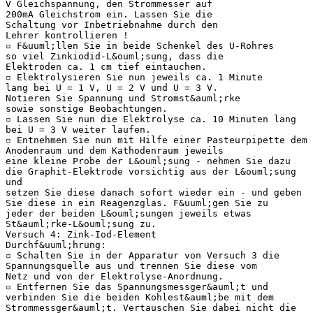
V Gleichspannung, den Strommesser auf
200mA Gleichstrom ein. Lassen Sie die
Schaltung vor Inbetriebnahme durch den
Lehrer kontrollieren !
▫ F&uuml;llen Sie in beide Schenkel des U-Rohres
so viel Zinkiodid-L&ouml;sung, dass die
Elektroden ca. 1 cm tief eintauchen.
▫ Elektrolysieren Sie nun jeweils ca. 1 Minute
lang bei U = 1 V, U = 2 V und U = 3 V.
Notieren Sie Spannung und Stromst&auml;rke
sowie sonstige Beobachtungen.
▫ Lassen Sie nun die Elektrolyse ca. 10 Minuten lang
bei U = 3 V weiter laufen.
▫ Entnehmen Sie nun mit Hilfe einer Pasteurpipette dem
Anodenraum und dem Kathodenraum jeweils
eine kleine Probe der L&ouml;sung - nehmen Sie dazu
die Graphit-Elektrode vorsichtig aus der L&ouml;sung
und
setzen Sie diese danach sofort wieder ein - und geben
Sie diese in ein Reagenzglas. F&uuml;gen Sie zu
jeder der beiden L&ouml;sungen jeweils etwas
St&auml;rke-L&ouml;sung zu.
Versuch 4: Zink-Iod-Element
Durchf&uuml;hrung:
▫ Schalten Sie in der Apparatur von Versuch 3 die
Spannungsquelle aus und trennen Sie diese vom
Netz und von der Elektrolyse-Anordnung.
▫ Entfernen Sie das Spannungsmessger&auml;t und
verbinden Sie die beiden Kohlest&auml;be mit dem
Strommessger&auml;t. Vertauschen Sie dabei nicht die