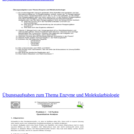
Übungsaufgaben zum Thema Enzyme und Molekularbiologie