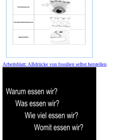
Arbeitsblatt: ABdrücke von fossilien selbst herstellen