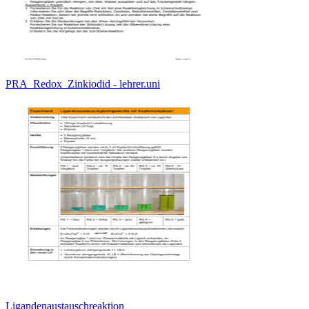
PRA_Redox_Zinkiodid - lehrer.uni
Ligandenaustauschreaktion