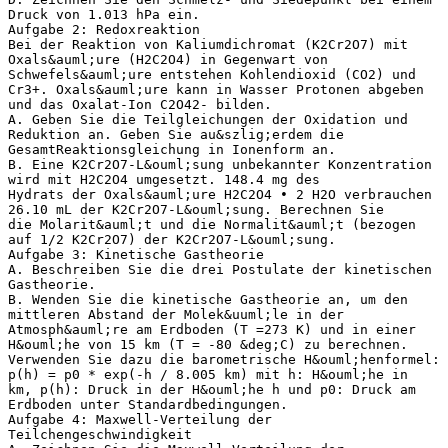
Druck von 1.013 hPa ein.
Aufgabe 2: Redoxreaktion
Bei der Reaktion von Kaliumdichromat (K2Cr2O7) mit
Oxals&auml;ure (H2C2O4) in Gegenwart von
Schwefels&auml;ure entstehen Kohlendioxid (CO2) und
Cr3+. Oxals&auml;ure kann in Wasser Protonen abgeben
und das Oxalat-Ion C2O42- bilden.
A. Geben Sie die Teilgleichungen der Oxidation und
Reduktion an. Geben Sie au&szlig;erdem die
GesamtReaktionsgleichung in Ionenform an.
B. Eine K2Cr2O7-L&ouml;sung unbekannter Konzentration
wird mit H2C2O4 umgesetzt. 148.4 mg des
Hydrats der Oxals&auml;ure H2C2O4 • 2 H2O verbrauchen
26.10 mL der K2Cr2O7-L&ouml;sung. Berechnen Sie
die Molarit&auml;t und die Normalit&auml;t (bezogen
auf 1/2 K2Cr2O7) der K2Cr2O7-L&ouml;sung.
Aufgabe 3: Kinetische Gastheorie
A. Beschreiben Sie die drei Postulate der kinetischen
Gastheorie.
B. Wenden Sie die kinetische Gastheorie an, um den
mittleren Abstand der Molek&uuml;le in der
Atmosph&auml;re am Erdboden (T =273 K) und in einer
H&ouml;he von 15 km (T = -80 &deg;C) zu berechnen.
Verwenden Sie dazu die barometrische H&ouml;henformel:
p(h) = p0 * exp(-h / 8.005 km) mit h: H&ouml;he in
km, p(h): Druck in der H&ouml;he h und p0: Druck am
Erdboden unter Standardbedingungen.
Aufgabe 4: Maxwell-Verteilung der
Teilchengeschwindigkeit