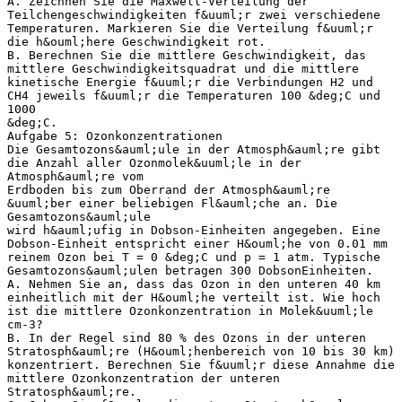
A. Zeichnen Sie die Maxwell-Verteilung der
Teilchengeschwindigkeiten f&uuml;r zwei verschiedene
Temperaturen. Markieren Sie die Verteilung f&uuml;r
die h&ouml;here Geschwindigkeit rot.
B. Berechnen Sie die mittlere Geschwindigkeit, das
mittlere Geschwindigkeitsquadrat und die mittlere
kinetische Energie f&uuml;r die Verbindungen H2 und
CH4 jeweils f&uuml;r die Temperaturen 100 &deg;C und
1000
&deg;C.
Aufgabe 5: Ozonkonzentrationen
Die Gesamtozons&auml;ule in der Atmosph&auml;re gibt
die Anzahl aller Ozonmolek&uuml;le in der
Atmosph&auml;re vom
Erdboden bis zum Oberrand der Atmosph&auml;re
&uuml;ber einer beliebigen Fl&auml;che an. Die
Gesamtozons&auml;ule
wird h&auml;ufig in Dobson-Einheiten angegeben. Eine
Dobson-Einheit entspricht einer H&ouml;he von 0.01 mm
reinem Ozon bei T = 0 &deg;C und p = 1 atm. Typische
Gesamtozons&auml;ulen betragen 300 DobsonEinheiten.
A. Nehmen Sie an, dass das Ozon in den unteren 40 km
einheitlich mit der H&ouml;he verteilt ist. Wie hoch
ist die mittlere Ozonkonzentration in Molek&uuml;le
cm-3?
B. In der Regel sind 80 % des Ozons in der unteren
Stratosph&auml;re (H&ouml;henbereich von 10 bis 30 km)
konzentriert. Berechnen Sie f&uuml;r diese Annahme die
mittlere Ozonkonzentration der unteren
Stratosph&auml;re.