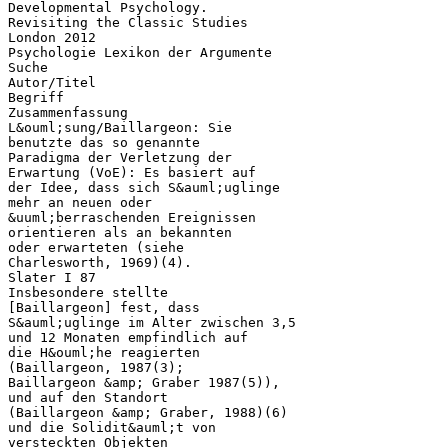
Developmental Psychology.
Revisiting the Classic Studies
London 2012
Psychologie Lexikon der Argumente
Suche
Autor/Titel
Begriff
Zusammenfassung
L&ouml;sung/Baillargeon: Sie
benutzte das so genannte
Paradigma der Verletzung der
Erwartung (VoE): Es basiert auf
der Idee, dass sich S&auml;uglinge
mehr an neuen oder
&uuml;berraschenden Ereignissen
orientieren als an bekannten
oder erwarteten (siehe
Charlesworth, 1969)(4).
Slater I 87
Insbesondere stellte
[Baillargeon] fest, dass
S&auml;uglinge im Alter zwischen 3,5
und 12 Monaten empfindlich auf
die H&ouml;he reagierten
(Baillargeon, 1987(3);
Baillargeon &amp; Graber 1987(5)),
und auf den Standort
(Baillargeon &amp; Graber, 1988)(6)
und die Solidit&auml;t von
versteckten Objekten