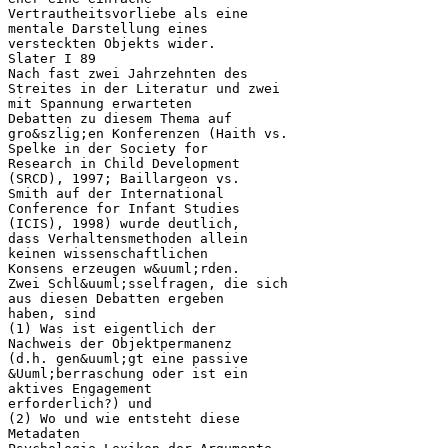
Vertrautheitsvorliebe als eine
mentale Darstellung eines
versteckten Objekts wider.
Slater I 89
Nach fast zwei Jahrzehnten des
Streites in der Literatur und zwei
mit Spannung erwarteten
Debatten zu diesem Thema auf
gro&szlig;en Konferenzen (Haith vs.
Spelke in der Society for
Research in Child Development
(SRCD), 1997; Baillargeon vs.
Smith auf der International
Conference for Infant Studies
(ICIS), 1998) wurde deutlich,
dass Verhaltensmethoden allein
keinen wissenschaftlichen
Konsens erzeugen w&uuml;rden.
Zwei Schl&uuml;sselfragen, die sich
aus diesen Debatten ergeben
haben, sind
(1) Was ist eigentlich der
Nachweis der Objektpermanenz
(d.h. gen&uuml;gt eine passive
&Uuml;berraschung oder ist ein
aktives Engagement
erforderlich?) und
(2) Wo und wie entsteht diese
Metadaten