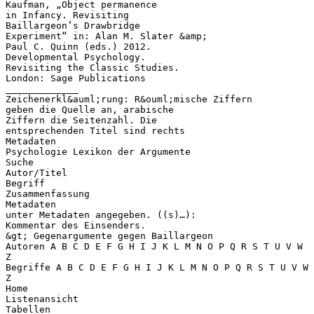
Kaufman, „Object permanence
in Infancy. Revisiting
Baillargeon’s Drawbridge
Experiment“ in: Alan M. Slater &amp;
Paul C. Quinn (eds.) 2012.
Developmental Psychology.
Revisiting the Classic Studies.
London: Sage Publications
_____________
Zeichenerkl&auml;rung: R&ouml;mische Ziffern
geben die Quelle an, arabische
Ziffern die Seitenzahl. Die
entsprechenden Titel sind rechts
Metadaten
Psychologie Lexikon der Argumente
Suche
Autor/Titel
Begriff
Zusammenfassung
Metadaten
unter Metadaten angegeben. ((s)…):
Kommentar des Einsenders.
&gt; Gegenargumente gegen Baillargeon
Autoren A B C D E F G H I J K L M N O P Q R S T U V W
Z
Begriffe A B C D E F G H I J K L M N O P Q R S T U V W
Z
Home
Listenansicht
Tabellen