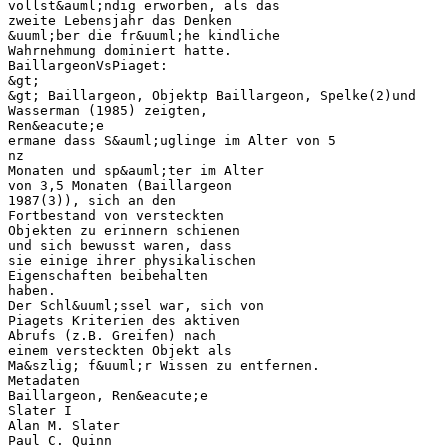
vollst&auml;ndig erworben, als das
zweite Lebensjahr das Denken
&uuml;ber die fr&uuml;he kindliche
Wahrnehmung dominiert hatte.
BaillargeonVsPiaget:
&gt;
&gt; Baillargeon, Objektp Baillargeon, Spelke(2)und
Wasserman (1985) zeigten,
Ren&eacute;e
ermane dass S&auml;uglinge im Alter von 5
nz
Monaten und sp&auml;ter im Alter
von 3,5 Monaten (Baillargeon
1987(3)), sich an den
Fortbestand von versteckten
Objekten zu erinnern schienen
und sich bewusst waren, dass
sie einige ihrer physikalischen
Eigenschaften beibehalten
haben.
Der Schl&uuml;ssel war, sich von
Piagets Kriterien des aktiven
Abrufs (z.B. Greifen) nach
einem versteckten Objekt als
Ma&szlig; f&uuml;r Wissen zu entfernen.
Metadaten
Baillargeon, Ren&eacute;e
Slater I
Alan M. Slater
Paul C. Quinn