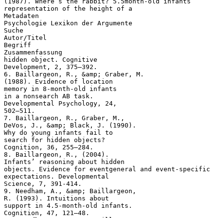
(1987). Where’s the rabbit? 5.5month-old infants’
representation of the height of a
Metadaten
Psychologie Lexikon der Argumente
Suche
Autor/Titel
Begriff
Zusammenfassung
hidden object. Cognitive
Development, 2, 375–392.
6. Baillargeon, R., &amp; Graber, M.
(1988). Evidence of location
memory in 8-month-old infants
in a nonsearch AB task.
Developmental Psychology, 24,
502–511.
7. Baillargeon, R., Graber, M.,
DeVos, J., &amp; Black, J. (1990).
Why do young infants fail to
search for hidden objects?
Cognition, 36, 255–284.
8. Baillargeon, R., (2004).
Infants’ reasoning about hidden
objects. Evidence for eventgeneral and event-specific
expectations. Developmental
Science, 7, 391-414.
9. Needham, A., &amp; Baillargeon,
R. (1993). Intuitions about
support in 4.5-month-old infants.
Cognition, 47, 121–48.