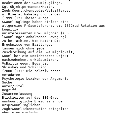
Reaktionen der S&auml;uglinge.
&gt;Objektpermanenz/Haith.
Zugbr&uuml;ckenstudie/VsBaillargeo
n: Rivera, Wakeley und Langer
(1999)(12) These: Junge
S&auml;uglinge haben einfach eine
allgemeine Pr&auml;ferenz, die 180Grad-Rotation aus
kognitiv
uninteressanten Gr&uuml;nden (z.B.
l&auml;nger anhaltende Bewegung)
zu betrachten. Wie Haith: Die
Ergebnisse von Baillargeon
lassen sich ohne jede
Zuschreibung auf die F&auml;higkeit,
&uuml;ber ein unsichtbares Objekt
nachzudenken, erkl&auml;ren.
VsBaillargeon: Bogartz,
Shinskey und Schilling
(2000)(13): Die relativ hohen
Metadaten
Psychologie Lexikon der Argumente
Suche
Autor/Titel
Begriff
Zusammenfassung
Blickzeiten auf das 180-Grad
unm&ouml;gliche Ereignis in den
urspr&uuml;nglichen
Zugbr&uuml;ckenstudien spiegelten
eher eine einfache