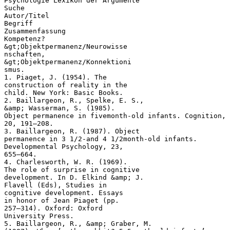
Psychologie Lexikon der Argumente
Suche
Autor/Titel
Begriff
Zusammenfassung
Kompetenz?
&gt;Objektpermanenz/Neurowisse
nschaften,
&gt;Objektpermanenz/Konnektioni
smus.
1. Piaget, J. (1954). The
construction of reality in the
child. New York: Basic Books.
2. Baillargeon, R., Spelke, E. S.,
&amp; Wasserman, S. (1985).
Object permanence in fivemonth-old infants. Cognition,
20, 191–208.
3. Baillargeon, R. (1987). Object
permanence in 3 1/2-and 4 1/2month-old infants.
Developmental Psychology, 23,
655–664.
4. Charlesworth, W. R. (1969).
The role of surprise in cognitive
development. In D. Elkind &amp; J.
Flavell (Eds), Studies in
cognitive development. Essays
in honor of Jean Piaget (pp.
257–314). Oxford: Oxford
University Press.
5. Baillargeon, R., &amp; Graber, M.