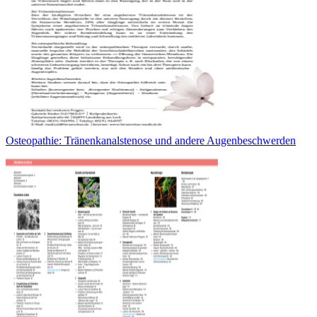
Osteopathie: Tränenkanalstenose und andere Augenbeschwerden