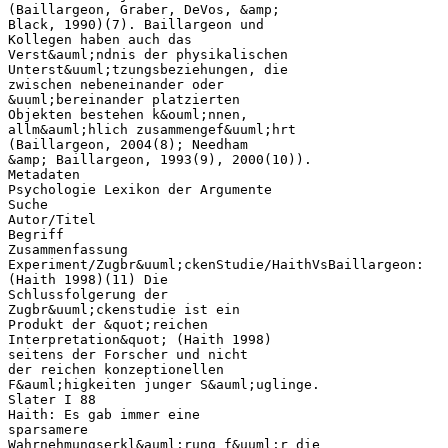
(Baillargeon, Graber, DeVos, &amp;
Black, 1990)(7). Baillargeon und
Kollegen haben auch das
Verst&auml;ndnis der physikalischen
Unterst&uuml;tzungsbeziehungen, die
zwischen nebeneinander oder
&uuml;bereinander platzierten
Objekten bestehen k&ouml;nnen,
allm&auml;hlich zusammengef&uuml;hrt
(Baillargeon, 2004(8); Needham
&amp; Baillargeon, 1993(9), 2000(10)).
Metadaten
Psychologie Lexikon der Argumente
Suche
Autor/Titel
Begriff
Zusammenfassung
Experiment/Zugbr&uuml;ckenStudie/HaithVsBaillargeon:
(Haith 1998)(11) Die
Schlussfolgerung der
Zugbr&uuml;ckenstudie ist ein
Produkt der &quot;reichen
Interpretation&quot; (Haith 1998)
seitens der Forscher und nicht
der reichen konzeptionellen
F&auml;higkeiten junger S&auml;uglinge.
Slater I 88
Haith: Es gab immer eine
sparsamere
Wahrnehmungserkl&auml;rung f&uuml;r die