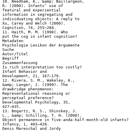
10. Needham, A., &amp; Baillargeon,
R. (2000). Infants’ use of
featural and experiential
information in segregating and
individuating objects: A reply to
Xu, Carey and Welch (2000).
Cognition, 74, 255–284.
11. Haith, M. M. (1998). Who
put the cog in infant cognition?
Metadaten
Psychologie Lexikon der Argumente
Suche
Autor/Titel
Begriff
Zusammenfassung
Is rich interpretation too costly?
Infant Behavior and
Development, 21, 167–179.
12. Rivera, S. M., Wakeley, A.,
&amp; Langer, J. (1999). The
drawbridge phenomenon:
Representational reasoning or
perceptual preference?
Developmental Psychology, 35,
427–435.
13. Bogartz, R. S., Shinskey, J.
L., &amp; Schilling, T. H. (2000).
Object permanence in five-anda-half-month-old infants?
Infancy, 1, 403–428.
Denis Mareschal and Jordy