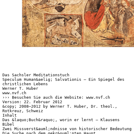
Das Sachsler Meditationstuch Speculum Human&aelig; Salvationis – Ein Spiegel des christlichen Lebens Werner T. Huber www.nvf.ch ››› Besuchen Sie auch die Website: www.nvf.ch Version: 22. Februar 2012 &copy; 2008–2012 by Werner T. Huber, Dr. theol., Rotkreuz, Schweiz Inhalt Das &laquo;Buch&raquo;, worin er lernt – Klausens Bibel Zwei Missverst&auml;ndnisse von historischer Bedeutung Die Suche nach dem gekr&ouml;nten Haupt 5 5 8 Die sechs &laquo;Speichen&raquo; Die sechs &auml;usseren Medaillons Jesus am Kreuz Verk&uuml;ndigung der Geburt Jesu Gottvater als Sch&ouml;pfer oder Jesus als Weltenrichter? Gefangennahme Jesu Geburt Jesu Totenmesse 8 8 9 9 10 11 11 12 Das gekr&ouml;nte Haupt Hatte Bruder Klaus eine Schreckensvision? Ein Heils-Spiegel (Speculum Human&aelig; Salvationis) Die Kr&ouml;nung 12 17 19 20 Wer war der Autor des &laquo;Pilgertraktats&raquo;? Synopse: Pilgertraktat – Hiostoria Nicolai (Heinrich Gundeflingen) Pilgertraktat und Gundelfingens Historia in der jeweiligen Originalsprache Indizien pro: 14 – contra: 0 Indiz Nummer 15: Die 3 Varianten der Radskizze Welches &laquo;Radbild&raquo; war also zuerst da? 22 22 27 31 37 40 Rad – Alltagsgegenstand, Symbol und Emblem 40 Der g&ouml;ttliche Spiegel 42 Evangelistensymbole 42 Stifterwappen und K&uuml;nstlermonogramm 45 St. Leonhard in Basel zwischen 1465 und 1475 Devotio Moderna Hinweise und Beweise Eine verborgene Jahreszahl? Zusammenfassung zum Meditationstuch 46 48 49 51 52 3 ANHANG Weiterer Vergleich: R&ouml;ntgenbild – Karl der K&uuml;hne Theologiegeschichtlicher Einwand Radskizzen – Ohne Zirkel? – nicht m&ouml;glich Geometrische Konstruktion des Sachsler Meditationsbildes 55 57 58 58 Quellen und Studien Durrer, Robert, Bruder Klaus, Die &auml;ltesten Quellen &uuml;ber den seligen Nikolaus von Fl&uuml;e, sein Leben und seinen Einfluss, 2 B&auml;nde, Sarnen 1917–21 (unver&auml;nderter Nachdruck 1981) ders., Kunstdenkm&auml;ler Unterwaldens, 1911, Nachtr&auml;ge 1927 Amschwand, Rupert, Bruder Klaus, Erg&auml;nzungsband zum Quellenwerk von Robert Durrer, Sarnen 1987 Stirnimann, Heinrich, Der Gottesgelehrte Niklaus von Fl&uuml;e, Drei Studien, Universit&auml;tsverlag Freiburg Schweiz 1981 (Dokimion 7) &middot; Unver&auml;nderter Nachdruck a. gl. Ort 2001 &middot; Transkription der drei Fr&uuml;hdrucke (um 1487 bis 1489) mit textkritischem Apparat Ruegg, J. Ferdinand, Heinrich Gundelfingen, ein zeitgen&ouml;ssischer Biograph des seligen Nikolaus von Fl&uuml;e, Zeitschrift f&uuml;r Schweizerische Kirchengeschichte. 4 (Stans 1910), Heft 2, 22–34 ders., Heinrich Gundelfingen, Ein Beitrag zur Geschichte des deutschen Fr&uuml;hhumanismus, Freiburger Studien, Bd. 6, Freiburg i. &Uuml;., 1910 Werner T. Huber, Der g&ouml;ttliche Spiegel – Zur Geschichte und Theologie des &auml;ltesten Druckwerks &uuml;ber Bruder Klaus und sein Meditationsbild, Bern 1981, (Europ. Hochschulschriften 23/164) ders., Bruder Klaus – Niklaus von Fl&uuml;e in den Zeugnissen seiner Zeitgenossen, Z&uuml;rich 1996 www.nvf.ch – Quellenwerk (neusprachliche &Uuml;bersetzungen) www.nvf.ch/rad1.asp – Webversion dieses Beitrages (von Werner T. Huber) Schelle, Klaus, Karl der K&uuml;hne, Burgund zwischen Lilienbanner und Reichsadler, Stuttgart-Degerloch 1977 4 Das &laquo;Buch&raquo;, worin er lernt – Klausens Bibel Um 1488 wurde von Peter Berger in Augsburg das erste gedruckte Werk &uuml;ber den Eremiten im Ranft herausgegeben. Es trug den Titel &laquo;Bruo der Klaus&raquo;. Da der Autor unbekannt blieb, bzw. bleiben wollte, jedoch anfangs des Textes von einem Pilger die Rede ist, wird das kleine Druckwerk auch &laquo;Pilgertraktat&raquo; genannt. – Bei dem Pilger handelt es sich vermutlich um Heinrich Gundelfingen (Professor an der Universit&auml;t Freiburg im Breisgau), der im Winter 1480/81 BruderKlaus im Ranft besuchte. Zwei Missverst&auml;ndnisse von historischer Bedeutung Bruder Klaus und der Pilger sprechen &uuml;ber den christlichen Glauben, wobei mit &laquo;glauben&raquo; nicht das &laquo;F&uuml;r-wahr-halten&raquo; gemeint ist. Beide sind sich einig, zum echten Glauben geh&ouml;rt das eifrige Beten und vertiefte Meditieren der Glaubensereignisse, wie sie die Bibel vermittelt, der christliche Glaube muss ein gelebter Glaube sein, und dazu ist es n&ouml;tig, auch die N&auml;chstenliebe als Werke der Barmherzigkeit zu &uuml;ben. Im Verlauf des Gespr&auml;chs holt Bruder Klaus etwas hervor und zeigt es dem Fremden, vorausgehend sagt er noch: &laquo;Wenn es dich nicht verdriesst, so will ich dich auch mein Buch sehen lassen, worin ich lerne ...&raquo; Das Wort &laquo;Buch&raquo; wird hier in &uuml;bertragener Weise gebraucht (Metapher), denn Bruder Klaus konnte weder lesen noch schreiben. Dem Fremden, der sich ihm als Gelehrter zeigte und viele B&uuml;cher gelesen hatte, sagte der Einsiedler mit etwas Ironie: Das sei halt nun sein Buch … Der Pilger schildert den Vorgang w&ouml;rtlich so: &laquo;Und er truo g mir her verczaichnet ein figur in der geleichnus als ein rad mit sechs spaichen in dieser gestalt als hernach volget&raquo; (Abbildung links). Dieser Satz ist oft missverstanden worden. Aus der vagen Formulierung l&auml;sst sich kein Beweis ableiten. Der Pilger behauptet jedenfalls in keiner Weise, dass Bruder Klaus ihm genau diese Skizze gezeigt habe, sondern er schreibt, dass das, was ihm der Eremit zeigte – etwas &laquo;Gezeichnetes&raquo; oder &laquo;Gemaltes&raquo; –, der Struktur nach eben dieser Skizze &auml;hnlich sei1. Auch &laquo;rad&raquo; wird hier als Metapher verwendet. Einige Zeit – vielleicht mehrere Jahre – sp&auml;ter, kann sich der Pilger an das gezeigte &laquo;Bild&raquo; des Eremiten erinnern, es sich in seinen Gedanken ausmalen. Er will es aus der Erinnerung rekonstruieren und interpretieren. Hier ist die Quelle f&uuml;r ein weiteres Missverst&auml;ndnis. Der Pilger behauptet keineswegs, er habe das farbige Bild selber gemalt oder habe die Entstehung veranlasst. Heute ist dieses Bild bekannt als das Sachsler Meditationsbild (keine Tafel sondern ein bemaltes Tuch), es befindet sich in der Pfarrkirche von Sachseln, vorne links zwischen den Seitenalt&auml;ren. Darum ist mit Fug und Recht 1 1488 existieren drei von einander abweichende Radskizzen, siehe unten, 38 5 anzunehmen, dass Bruder Klaus beim Besuch des Pilgers (vermutlich im Winter 1480/81) das farbige, auf Tuch gemalte Meditationsbild bereits besass und keineswegs die Radskizze, ebenso nicht den einfarbigen Holzschnitt der im Augsburger Druck (um 1488) enthalten ist. Dieser ist eine Nachahmung des gemalten Bildes. Dass dieser nicht seitenverkehrt ist, beweist, dass f&uuml;r seine Anfertigung eine Zeichnung auf einem losen Blatt vorlag, die der Holzschneider f&uuml;r seine Arbeit umgekehrt gegen das Licht hielt. Der Holzschnitt (rechts) im &laquo;Pilgertraktat&raquo; (ohne Jahresangabe) entstand fr&uuml;hestens 1486 – in diesem Jahr nahm Peter Berger seine T&auml;tigkeit als Drucker in Augsburg auf –, sp&auml;testens 1488 – mit dieser Jahreszahl datiert erschien gleichzeitig eine weitere Ausgabe mit anderen Holzschnitten bei Markus Ayrer in N&uuml;rnberg. Es gibt keinen Beweis daf&uuml;r, dass die undatierte Augsburger Ausgabe &auml;lter ist. Das Sachsler Meditationsbild1 entstand nach kunsthistorischen Untersuchungen sehr wahrscheinlich zwischen 1460 und 1480 (das meint jedenfalls auch Rupert Amschwand in einem Brief vom 4. Dezember 1980). Gem&auml;ss Heinrich Stirnimann 2 stamme das Bild m&ouml;glicherweise aus der Region Colmar–Basel, am ehesten Basel, 1 2 6 Die einzelnen Medaillons sind unten vergr&ouml;ssert abgebildet und kommentiert, 9ff. Der Gottesgelehrte Niklaus von Fl&uuml;e, Freiburg 1981 (dokimion 7), 167 u. 190 – Stirnimann bevozugt die Annahme einer Entstehungszeit 1475–1480 (a.a.O. 190), obwohl Experten eine fr&uuml;here Zeit ansetzen. Nur wegen des Faltenwurfs der Kleider der drei anbetenden Gestalten im Sch&ouml;pfungsmedaillon? Robert Durrer nannte als oberen Grenzwert 1470 (Kunstgeschichte Unterwaldens, 489, R. Amschwand, 231), sowie: &laquo;Am liebsten bald nach 1450&raquo; (Quellenwerk, 386). – Eine materialtechnische Untersuchung im Schweizerischen Landesmuseum ergab, dass eine Datierung auf Jahrzehnte genau nicht m&ouml;glich ist womit er vermutlich recht hat, allein ein gewisser Zusammenhang der vier Evangelistensymbole mit denen in der Basler St. Leonhardskirche (Lettner, Iselinjoch, 1455–14601) ist unverkennbar. Basel kam 1469 unter das Protektorat Burgunds. Gemalt wurde das Bild mit d&uuml;nner Temperafarbe auf rollbaren Stoff in den Massen: 77 cm breit und 86.5 cm hoch; die Schrift unterhalb wurde erst sp&auml;ter, 1611, bei der Einfassung in einen Holzrahmen, hinzugef&uuml;gt. Die Mitte bildet ein Medaillon mit einem gekr&ouml;nten Haupt. Was stellt es dar? Von diesem Rundbild gehen sechs strahlen&auml;hnliche Gebilde aus, so dass je drei davon die Spitze einw&auml;rts gerichtet haben und ihre &auml;usseren Enden miteinander verbunden ein nahezu gleichseitiges Dreieck bilden, ebenso sind drei Strahlen mit der Spitze nach aussen vorhanden. Das Medaillon ist in der Grundfarbe rot und von einem Goldkreis umgeben; zu diesem konzentrisch angeordnet umschliesst ein etwas breiterer roter Kreis die aussen breit endenden Strahlen, dieser &auml;ussere Kreis wird tangiert von sechs weiteren, regelm&auml;ssig verteilten Medaillons, so dass die Strahlen auf je eines hinzeigen. Diese Rundbilder enthalten folgende Darstellungen: 1. Verk&uuml;ndigung des Herrn an Maria durch den Erzengel Gabriel, sowie zwei Kr&uuml;cken als symbolische Andeutung f&uuml;r das barmherzige Werk &laquo;Kranke besuchen&raquo;. 2. Geburt Jesu und ein Wanderstab mit Beutel f&uuml;r &laquo;Fremde beherbergen&raquo; 3. Gott-Vater und die Sch&ouml;pfung, sowie Brotlaib, Weinkanne und Fisch (m&ouml;glicherweise) f&uuml;r &laquo;Hungrige und D&uuml;rstende speisen&raquo; 4. Verrat des Judas und Gefangennahme Christi verbunden mit einer symbolisch daliegenden Kette f&uuml;r &laquo;Sich um die Gefangenen k&uuml;mmern&raquo; 5