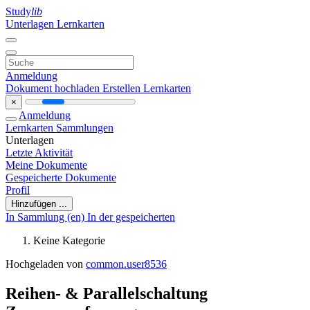
Study
lib
Unterlagen
Lernkarten
Anmeldung
Dokument hochladen
Erstellen Lernkarten
×
Anmeldung
Lernkarten
Sammlungen
Unterlagen
Letzte Aktivität
Meine Dokumente
Gespeicherte Dokumente
Profil
Hinzufügen ...
In Sammlung (en)
In der gespeicherten
Keine Kategorie
Hochgeladen von
common.user8536
Reihen- & Parallelschaltung