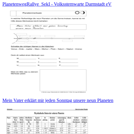
PlanetenwegRallye_SekI - Volkssternwarte Darmstadt eV
Mein Vater erklärt mir jeden Sonntag unsere neun Planeten