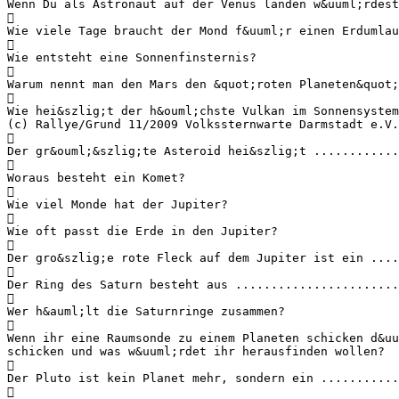
Wenn Du als Astronaut auf der Venus landen w&uuml;rdest

Wie viele Tage braucht der Mond f&uuml;r einen Erdumlau

Wie entsteht eine Sonnenfinsternis?

Warum nennt man den Mars den &quot;roten Planeten&quot;

Wie hei&szlig;t der h&ouml;chste Vulkan im Sonnensystem
(c) Rallye/Grund 11/2009 Volkssternwarte Darmstadt e.V.

Der gr&ouml;&szlig;te Asteroid hei&szlig;t ............

Woraus besteht ein Komet?

Wie viel Monde hat der Jupiter?

Wie oft passt die Erde in den Jupiter?

Der gro&szlig;e rote Fleck auf dem Jupiter ist ein ....

Der Ring des Saturn besteht aus .......................

Wer h&auml;lt die Saturnringe zusammen?

Wenn ihr eine Raumsonde zu einem Planeten schicken d&uu
schicken und was w&uuml;rdet ihr herausfinden wollen?

Der Pluto ist kein Planet mehr, sondern ein ...........
