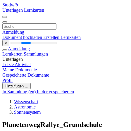
Study
lib
Unterlagen
Lernkarten
Anmeldung
Dokument hochladen
Erstellen Lernkarten
×
Anmeldung
Lernkarten
Sammlungen
Unterlagen
Letzte Aktivität
Meine Dokumente
Gespeicherte Dokumente
Profil
Hinzufügen ...
In Sammlung (en)
In der gespeicherten
Wissenschaft
Astronomie
Sonnensystem
PlanetenwegRallye_Grundschule