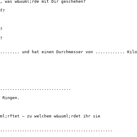
, was w&uuml;rde mit Dir geschehen?
f?
?
?
........ und hat einen Durchmesser von ............ Kilo
.............................
 Ringen.
ml;rftet – zu welchem w&uuml;rdet ihr sie
..............................................