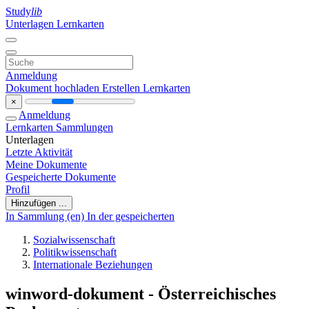
Study
lib
Unterlagen
Lernkarten
Anmeldung
Dokument hochladen
Erstellen Lernkarten
×
Anmeldung
Lernkarten
Sammlungen
Unterlagen
Letzte Aktivität
Meine Dokumente
Gespeicherte Dokumente
Profil
Hinzufügen ...
In Sammlung (en)
In der gespeicherten
Sozialwissenschaft
Politikwissenschaft
Internationale Beziehungen
winword-dokument - Österreichisches