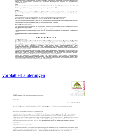
vorblatt erl ä uterungen