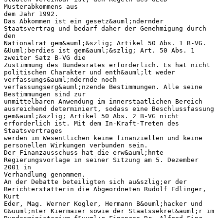
Musterabkommens aus
dem Jahr 1992.
Das Abkommen ist ein gesetz&auml;ndernder
Staatsvertrag und bedarf daher der Genehmigung durch
den
Nationalrat gem&auml;&szlig; Artikel 50 Abs. 1 B-VG.
&Uuml;berdies ist gem&auml;&szlig; Art. 50 Abs. 1
zweiter Satz B-VG die
Zustimmung des Bundesrates erforderlich. Es hat nicht
politischen Charakter und enth&auml;lt weder
verfassungs&auml;ndernde noch
verfassungserg&auml;nzende Bestimmungen. Alle seine
Bestimmungen sind zur
unmittelbaren Anwendung im innerstaatlichen Bereich
ausreichend determiniert, sodass eine Beschlussfassung
gem&auml;&szlig; Artikel 50 Abs. 2 B-VG nicht
erforderlich ist. Mit dem In-Kraft-Treten des
Staatsvertrages
werden im Wesentlichen keine finanziellen und keine
personellen Wirkungen verbunden sein.
Der Finanzausschuss hat die erw&auml;hnte
Regierungsvorlage in seiner Sitzung am 5. Dezember
2001 in
Verhandlung genommen.
An der Debatte beteiligten sich au&szlig;er der
Berichterstatterin die Abgeordneten Rudolf Edlinger,
Kurt
Eder, Mag. Werner Kogler, Hermann B&ouml;hacker und
G&uuml;nter Kiermaier sowie der Staatssekret&auml;r im