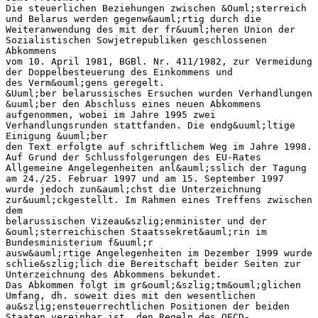
Die steuerlichen Beziehungen zwischen &Ouml;sterreich
und Belarus werden gegenw&auml;rtig durch die
Weiteranwendung des mit der fr&uuml;heren Union der
Sozialistischen Sowjetrepubliken geschlossenen
Abkommens
vom 10. April 1981, BGBl. Nr. 411/1982, zur Vermeidung
der Doppelbesteuerung des Einkommens und
des Verm&ouml;gens geregelt.
&Uuml;ber belarussisches Ersuchen wurden Verhandlungen
&uuml;ber den Abschluss eines neuen Abkommens
aufgenommen, wobei im Jahre 1995 zwei
Verhandlungsrunden stattfanden. Die endg&uuml;ltige
Einigung &uuml;ber
den Text erfolgte auf schriftlichem Weg im Jahre 1998.
Auf Grund der Schlussfolgerungen des EU-Rates
Allgemeine Angelegenheiten anl&auml;sslich der Tagung
am 24./25. Februar 1997 und am 15. September 1997
wurde jedoch zun&auml;chst die Unterzeichnung
zur&uuml;ckgestellt. Im Rahmen eines Treffens zwischen
dem
belarussischen Vizeau&szlig;enminister und der
&ouml;sterreichischen Staatssekret&auml;rin im
Bundesministerium f&uuml;r
ausw&auml;rtige Angelegenheiten im Dezember 1999 wurde
schlie&szlig;lich die Bereitschaft beider Seiten zur
Unterzeichnung des Abkommens bekundet.
Das Abkommen folgt im gr&ouml;&szlig;tm&ouml;glichen
Umfang, dh. soweit dies mit den wesentlichen
au&szlig;ensteuerrechtlichen Positionen der beiden
Staaten vereinbar ist, den Regeln des OECD-