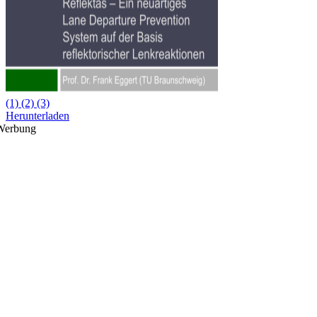
(1) (2) (3)
Herunterladen
Werbung