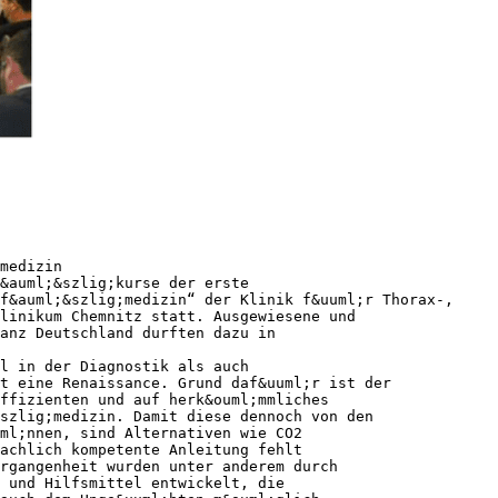
medizin
&auml;&szlig;kurse der erste
f&auml;&szlig;medizin“ der Klinik f&uuml;r Thorax-,
linikum Chemnitz statt. Ausgewiesene und
anz Deutschland durften dazu in
l in der Diagnostik als auch
t eine Renaissance. Grund daf&uuml;r ist der
ffizienten und auf herk&ouml;mmliches
szlig;medizin. Damit diese dennoch von den
uml;nnen, sind Alternativen wie CO2
fachlich kompetente Anleitung fehlt
rgangenheit wurden unter anderem durch
 und Hilfsmittel entwickelt, die