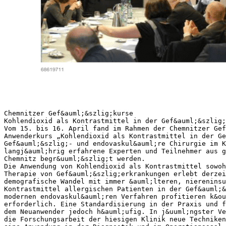
Chemnitzer Gef&auml;&szlig;kurse
Kohlendioxid als Kontrastmittel in der Gef&auml;&szlig;
Vom 15. bis 16. April fand im Rahmen der Chemnitzer Gef
Anwenderkurs „Kohlendioxid als Kontrastmittel in der Ge
Gef&auml;&szlig;- und endovaskul&auml;re Chirurgie im K
langj&auml;hrig erfahrene Experten und Teilnehmer aus g
Chemnitz begr&uuml;&szlig;t werden.
Die Anwendung von Kohlendioxid als Kontrastmittel sowoh
Therapie von Gef&auml;&szlig;erkrankungen erlebt derzei
demografische Wandel mit immer &auml;lteren, niereninsu
Kontrastmittel allergischen Patienten in der Gef&auml;&
modernen endovaskul&auml;ren Verfahren profitieren k&o
erforderlich. Eine Standardisierung in der Praxis und 
dem Neuanwender jedoch h&auml;ufig. In j&uuml;ngster Ve
die Forschungsarbeit der hiesigen Klinik neue Techniken