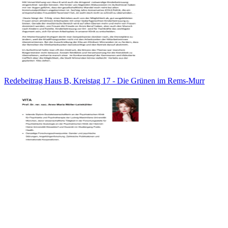
Redebeitrag Haus B, Kreistag 17 - Die Grünen im Rems-Murr