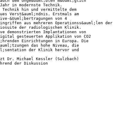
auch dem Unge&uuml;bten m&ouml;glich
Jahr in modernste Technik.
 Technik hin und vermittelte dem
ues Verst&auml;ndnis. Erstmals am
ive-&Uuml;bertragungen von 4
ingriffen aus mehreren Operationss&auml;len der
giosuite der radiologischen Klinik.
ve demonstrierten Implantationen von
igital gesteuerten Applikation von CO2
;hrenden Einrichtungen in Europa. Die
auml;tzungen das hohe Niveau, die
l;sentation der Klinik hervor und
zt Dr. Michael Kessler (Sulzbach)
;hrend der Diskussion