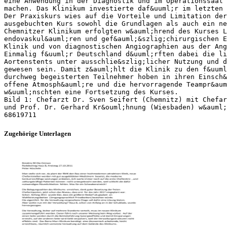
eine Anwendung in der Diagnostik und im Operationssaal 
machen. Das Klinikum investierte daf&uuml;r im letzten 
Der Praxiskurs wies auf die Vorteile und Limitation der
ausgebuchten Kurs sowohl die Grundlagen als auch ein ne
Chemnitzer Klinikum erfolgten w&auml;hrend des Kurses L
endovaskul&auml;ren und gef&auml;&szlig;chirurgischen E
Klinik und von diagnostischen Angiographien aus der An
Einmalig f&uuml;r Deutschland d&uuml;rften dabei die li
Aortenstents unter ausschlie&szlig;licher Nutzung und d
gewesen sein. Damit z&auml;hlt die Klinik zu den f&uuml
durchweg begeisterten Teilnehmer hoben in ihren Einsch&
offene Atmosph&auml;re und die hervorragende Teampr&aum
w&uuml;nschten eine Fortsetzung des Kurses.
Bild 1: Chefarzt Dr. Sven Seifert (Chemnitz) mit Chefar
und Prof. Dr. Gerhard Kr&ouml;hnung (Wiesbaden) w&auml
Zugehörige Unterlagen