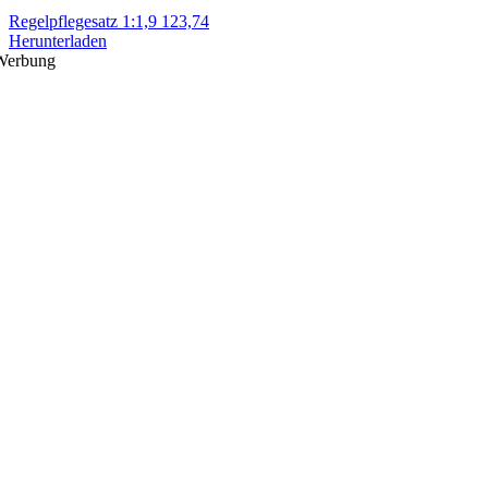
Regelpflegesatz 1:1,9 123,74
Herunterladen
Werbung