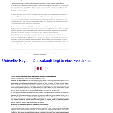
Unterelbe-Region: Die Zukunft liegt in einer verstärkten