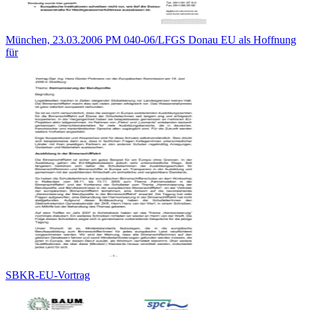
München, 23.03.2006 PM 040-06/LFGS Donau EU als Hoffnung
für
SBKR-EU-Vortrag