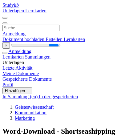
Study
lib
Unterlagen
Lernkarten
Anmeldung
Dokument hochladen
Erstellen Lernkarten
×
Anmeldung
Lernkarten
Sammlungen
Unterlagen
Letzte Aktivität
Meine Dokumente
Gespeicherte Dokumente
Profil
Hinzufügen ...
In Sammlung (en)
In der gespeicherten
Geisteswissenschaft
Kommunikation
Marketing
Word-Download - Shortseashipping